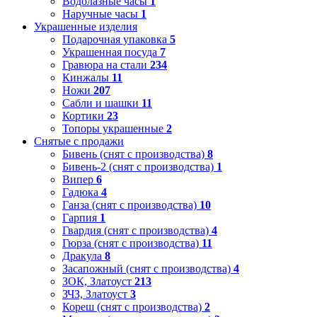
Водолазные часы
1
Наручные часы
1
Украшенные изделия
Подарочная упаковка
5
Украшенная посуда
7
Гравюра на стали
234
Кинжалы
11
Ножи
207
Сабли и шашки
11
Кортики
23
Топоры украшенные
2
Снятые с продажи
Бивень (снят с производства)
8
Бивень-2 (снят с производства)
1
Випер
6
Гадюка
4
Ганза (снят с производства)
10
Гарпия
1
Гвардия (снят с производства)
4
Гюрза (снят с производства)
11
Дракула
8
Засапожный (снят с производства)
4
ЗОК, Златоуст
213
ЗЧЗ, Златоуст
3
Кореш (снят с производства)
2