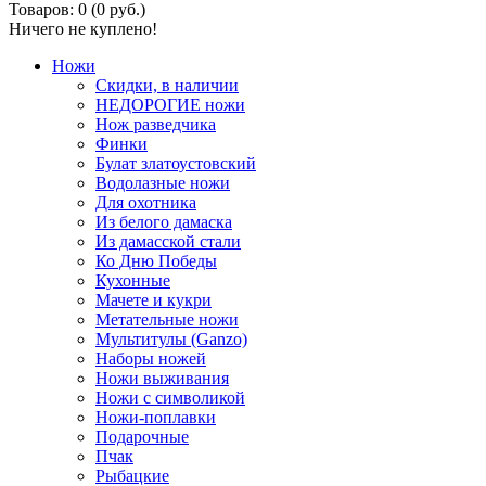
Товаров: 0 (0 руб.)
Ничего не куплено!
Ножи
Скидки, в наличии
НЕДОРОГИЕ ножи
Нож разведчика
Финки
Булат златоустовский
Водолазные ножи
Для охотника
Из белого дамаска
Из дамасской стали
Ко Дню Победы
Кухонные
Мачете и кукри
Метательные ножи
Мультитулы (Ganzo)
Наборы ножей
Ножи выживания
Ножи с символикой
Ножи-поплавки
Подарочные
Пчак
Рыбацкие