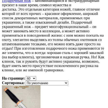
П
одарочный
нож
– запоминающийся и экстраординарный
презент в наше время, символ мужества и
достатка.
Это
отдельная категория ножей, главное отличие
которой от всех прочих – красивое оформление, широкий
список декоративных материалов, применяемых при
украшении, а также изысканный дизайн. Подарочный
украшенный нож – предмет многофункциональный – он
может занимать место в коллекции, а может активно
применяться в повседневной жизни: с ним можно поехать на
охоту, элегантно выделяясь из толпы обычных охотников со
штампованными тесаками, его можно взять даже просто на
отдых! При изготовлении подарочного ножа применяются те
же элементы, что и всегда: хорошая сталь с хорошей закалкой
(на выбор клиента), эргономичная и надежная ручка. Но! Как
клинок, так и рукоять будут активно украшены, возможно,
будет иметь место присутствие позолоченного рисунка на
клинке, или же именной гравировки.
На странице:
Сортировка: