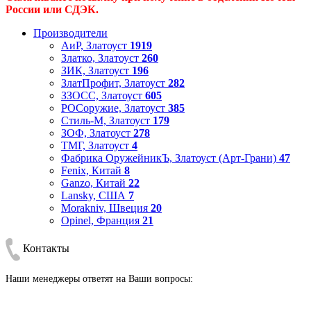
России или СДЭК.
Производители
АиР, Златоуст
1919
Златко, Златоуст
260
ЗИК, Златоуст
196
ЗлатПрофит, Златоуст
282
ЗЗОСС, Златоуст
605
РОСоружие, Златоуст
385
Стиль-М, Златоуст
179
ЗОФ, Златоуст
278
ТМГ, Златоуст
4
Фабрика ОружейникЪ, Златоуст (Арт-Грани)
47
Fenix, Китай
8
Ganzo, Китай
22
Lansky, США
7
Morakniv, Швеция
20
Opinel, Франция
21
Контакты
Наши менеджеры ответят на Ваши вопросы: