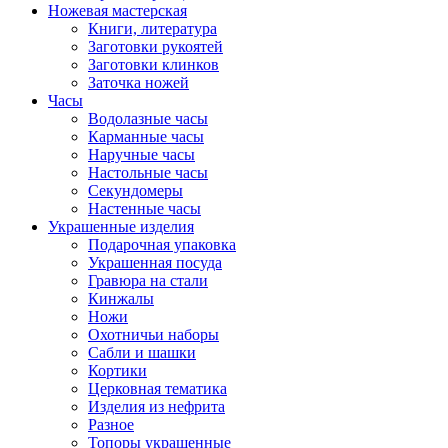
Ножевая мастерская
Книги, литература
Заготовки рукоятей
Заготовки клинков
Заточка ножей
Часы
Водолазные часы
Карманные часы
Наручные часы
Настольные часы
Секундомеры
Настенные часы
Украшенные изделия
Подарочная упаковка
Украшенная посуда
Гравюра на стали
Кинжалы
Ножи
Охотничьи наборы
Сабли и шашки
Кортики
Церковная тематика
Изделия из нефрита
Разное
Топоры украшенные