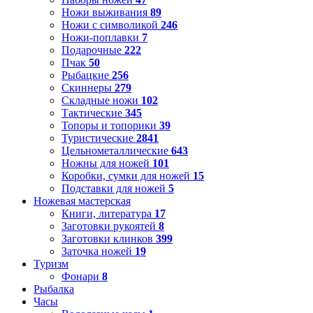
Ножи выживания
89
Ножи с символикой
246
Ножи-поплавки
7
Подарочные
222
Пчак
50
Рыбацкие
256
Скиннеры
279
Складные ножи
102
Тактические
345
Топоры и топорики
39
Туристические
2841
Цельнометаллические
643
Ножны для ножей
101
Коробки, сумки для ножей
15
Подставки для ножей
5
Ножевая мастерская
Книги, литература
17
Заготовки рукоятей
8
Заготовки клинков
399
Заточка ножей
19
Туризм
Фонари
8
Рыбалка
Часы