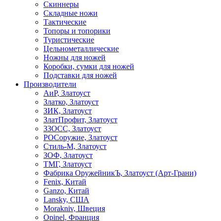
Скиннеры
Складные ножи
Тактические
Топоры и топорики
Туристические
Цельнометаллические
Ножны для ножей
Коробки, сумки для ножей
Подставки для ножей
Производители
АиР, Златоуст
Златко, Златоуст
ЗИК, Златоуст
ЗлатПрофит, Златоуст
ЗЗОСС, Златоуст
РОСоружие, Златоуст
Стиль-М, Златоуст
ЗОФ, Златоуст
ТМГ, Златоуст
Фабрика ОружейникЪ, Златоуст (Арт-Грани)
Fenix, Китай
Ganzo, Китай
Lansky, США
Morakniv, Швеция
Opinel, Франция