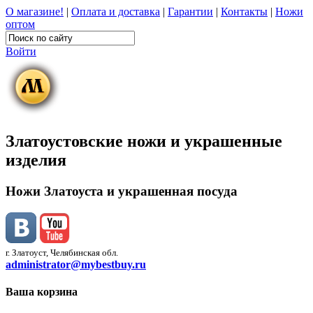
О магазине!
|
Оплата и доставка
|
Гарантии
|
Контакты
|
Ножи
оптом
Войти
Златоустовские ножи и украшенные
изделия
Ножи Златоуста и украшенная посуда
г. Златоуст, Челябинская обл.
administrator@mybestbuy.ru
Ваша корзина