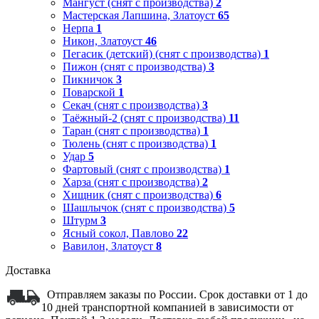
Мангуст (снят с производства)
2
Мастерская Лапшина, Златоуст
65
Нерпа
1
Никон, Златоуст
46
Пегасик (детский) (снят с производства)
1
Пижон (снят с производства)
3
Пикничок
3
Поварской
1
Секач (снят с производства)
3
Таёжный-2 (снят с производства)
11
Таран (снят с производства)
1
Тюлень (снят с производства)
1
Удар
5
Фартовый (снят с производства)
1
Харза (снят с производства)
2
Хищник (снят с производства)
6
Шашлычок (снят с производства)
5
Штурм
3
Ясный сокол, Павлово
22
Вавилон, Златоуст
8
Доставка
Отправляем заказы по России. Срок доставки от 1 до
10 дней транспортной компанией в зависимости от