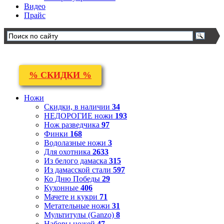
Видео
Прайс
% СКИДКИ %
Ножи
Скидки, в наличии
34
НЕДОРОГИЕ ножи
193
Нож разведчика
97
Финки
168
Водолазные ножи
3
Для охотника
2633
Из белого дамаска
315
Из дамасской стали
597
Ко Дню Победы
29
Кухонные
406
Мачете и кукри
71
Метательные ножи
31
Мультитулы (Ganzo)
8
Наборы ножей
47