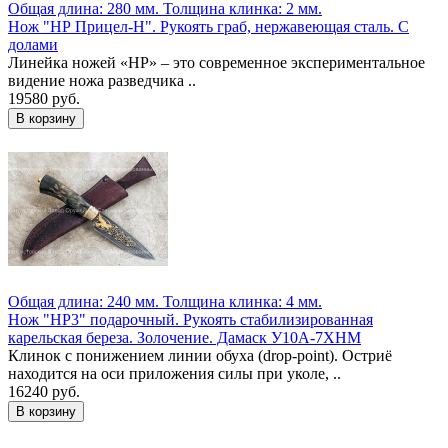
Общая длина: 280 мм.
Толщина клинка: 2 мм.
Нож "НР Прицел-Н". Рукоять граб, нержавеющая сталь. С
долами
Линейка ножей «НР» – это современное экспериментальное
видение ножа разведчика ..
19580 руб.
Общая длина: 240 мм.
Толщина клинка: 4 мм.
Нож "НР3" подарочный. Рукоять стабилизированная
карельская береза. Золочение. Дамаск У10А-7ХНМ
Клинок с понижением линии обуха (drop-point). Остриё
находится на оси приложения силы при уколе, ..
16240 руб.