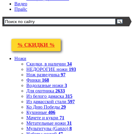
Видео
Прайс
% СКИДКИ %
Ножи
Скидки, в наличии
34
НЕДОРОГИЕ ножи
193
Нож разведчика
97
Финки
168
Водолазные ножи
3
Для охотника
2633
Из белого дамаска
315
Из дамасской стали
597
Ко Дню Победы
29
Кухонные
406
Мачете и кукри
71
Метательные ножи
31
Мультитулы (Ganzo)
8
Наборы ножей
47