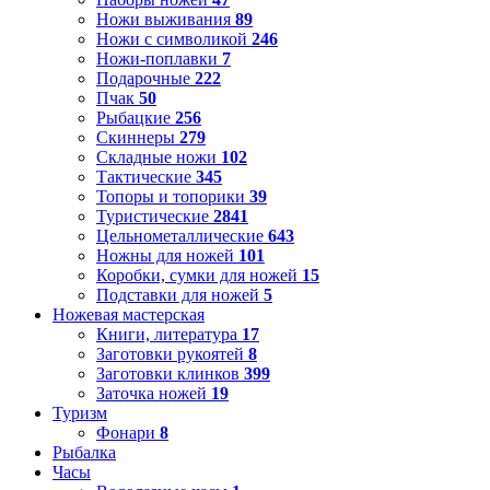
Ножи выживания
89
Ножи с символикой
246
Ножи-поплавки
7
Подарочные
222
Пчак
50
Рыбацкие
256
Скиннеры
279
Складные ножи
102
Тактические
345
Топоры и топорики
39
Туристические
2841
Цельнометаллические
643
Ножны для ножей
101
Коробки, сумки для ножей
15
Подставки для ножей
5
Ножевая мастерская
Книги, литература
17
Заготовки рукоятей
8
Заготовки клинков
399
Заточка ножей
19
Туризм
Фонари
8
Рыбалка
Часы