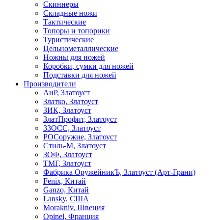
Скиннеры
Складные ножи
Тактические
Топоры и топорики
Туристические
Цельнометаллические
Ножны для ножей
Коробки, сумки для ножей
Подставки для ножей
Производители
АиР, Златоуст
Златко, Златоуст
ЗИК, Златоуст
ЗлатПрофит, Златоуст
ЗЗОСС, Златоуст
РОСоружие, Златоуст
Стиль-М, Златоуст
ЗОФ, Златоуст
ТМГ, Златоуст
Фабрика ОружейникЪ, Златоуст (Арт-Грани)
Fenix, Китай
Ganzo, Китай
Lansky, США
Morakniv, Швеция
Opinel, Франция