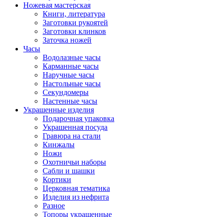
Ножевая мастерская
Книги, литература
Заготовки рукоятей
Заготовки клинков
Заточка ножей
Часы
Водолазные часы
Карманные часы
Наручные часы
Настольные часы
Секундомеры
Настенные часы
Украшенные изделия
Подарочная упаковка
Украшенная посуда
Гравюра на стали
Кинжалы
Ножи
Охотничьи наборы
Сабли и шашки
Кортики
Церковная тематика
Изделия из нефрита
Разное
Топоры украшенные