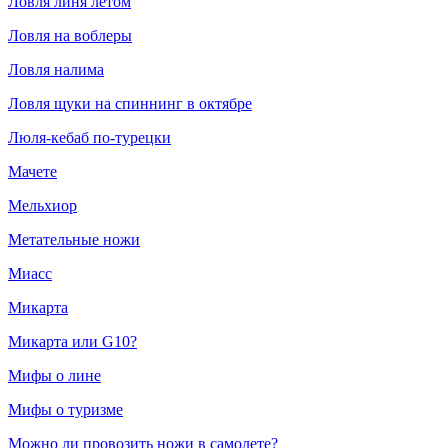
Ловля линя летом
Ловля на воблеры
Ловля налима
Ловля щуки на спиннинг в октябре
Люля-кебаб по-турецки
Мачете
Мельхиор
Метательные ножи
Миасс
Микарта
Микарта или G10?
Мифы о лине
Мифы о туризме
Можно ли провозить ножи в самолете?