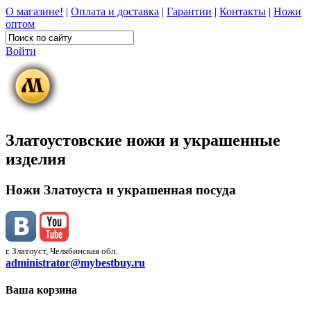
О магазине!
|
Оплата и доставка
|
Гарантии
|
Контакты
|
Ножи
оптом
Войти
Златоустовские ножи и украшенные
изделия
Ножи Златоуста и украшенная посуда
г. Златоуст, Челябинская обл.
administrator@mybestbuy.ru
Ваша корзина