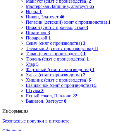
Мангуст (снят с производства)
2
Мастерская Лапшина, Златоуст
65
Нерпа
1
Никон, Златоуст
46
Пегасик (детский) (снят с производства)
1
Пижон (снят с производства)
3
Пикничок
3
Поварской
1
Секач (снят с производства)
3
Таёжный-2 (снят с производства)
11
Таран (снят с производства)
1
Тюлень (снят с производства)
1
Удар
5
Фартовый (снят с производства)
1
Харза (снят с производства)
2
Хищник (снят с производства)
6
Шашлычок (снят с производства)
5
Штурм
3
Ясный сокол, Павлово
22
Вавилон, Златоуст
8
Информация
Безопасные покупки в интернете
Clip-point