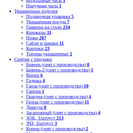
Водолазные часы
1
Наручные часы
1
Украшенные изделия
Подарочная упаковка
5
Украшенная посуда
7
Гравюра на стали
234
Кинжалы
11
Ножи
207
Сабли и шашки
11
Кортики
23
Топоры украшенные
2
Снятые с продажи
Бивень (снят с производства)
8
Бивень-2 (снят с производства)
1
Випер
6
Гадюка
4
Ганза (снят с производства)
10
Гарпия
1
Гвардия (снят с производства)
4
Гюрза (снят с производства)
11
Дракула
8
Засапожный (снят с производства)
4
ЗОК, Златоуст
213
ЗЧЗ, Златоуст
3
Кореш (снят с производства)
2