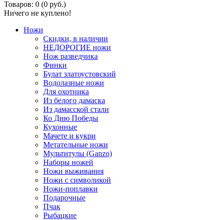
Товаров: 0 (0 руб.)
Ничего не куплено!
Ножи
Скидки, в наличии
НЕДОРОГИЕ ножи
Нож разведчика
Финки
Булат златоустовский
Водолазные ножи
Для охотника
Из белого дамаска
Из дамасской стали
Ко Дню Победы
Кухонные
Мачете и кукри
Метательные ножи
Мультитулы (Ganzo)
Наборы ножей
Ножи выживания
Ножи с символикой
Ножи-поплавки
Подарочные
Пчак
Рыбацкие