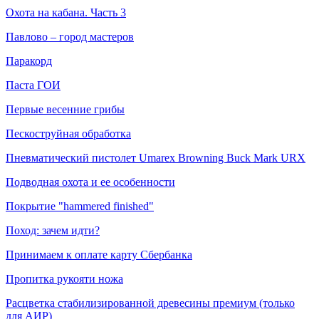
Охота на кабана. Часть 3
Павлово – город мастеров
Паракорд
Паста ГОИ
Первые весенние грибы
Пескоструйная обработка
Пневматический пистолет Umarex Browning Buck Mark URX
Подводная охота и ее особенности
Покрытие "hammered finished"
Поход: зачем идти?
Принимаем к оплате карту Сбербанка
Пропитка рукояти ножа
Расцветка стабилизированной древесины премиум (только
для АИР)