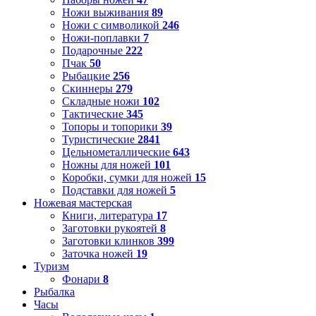
Ножи выживания
89
Ножи с символикой
246
Ножи-поплавки
7
Подарочные
222
Пчак
50
Рыбацкие
256
Скиннеры
279
Складные ножи
102
Тактические
345
Топоры и топорики
39
Туристические
2841
Цельнометаллические
643
Ножны для ножей
101
Коробки, сумки для ножей
15
Подставки для ножей
5
Ножевая мастерская
Книги, литература
17
Заготовки рукоятей
8
Заготовки клинков
399
Заточка ножей
19
Туризм
Фонари
8
Рыбалка
Часы