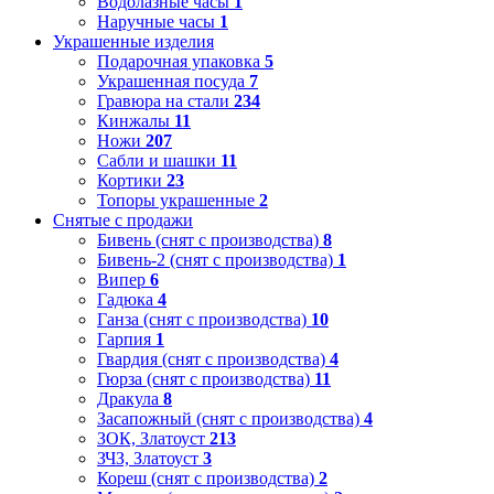
Водолазные часы
1
Наручные часы
1
Украшенные изделия
Подарочная упаковка
5
Украшенная посуда
7
Гравюра на стали
234
Кинжалы
11
Ножи
207
Сабли и шашки
11
Кортики
23
Топоры украшенные
2
Снятые с продажи
Бивень (снят с производства)
8
Бивень-2 (снят с производства)
1
Випер
6
Гадюка
4
Ганза (снят с производства)
10
Гарпия
1
Гвардия (снят с производства)
4
Гюрза (снят с производства)
11
Дракула
8
Засапожный (снят с производства)
4
ЗОК, Златоуст
213
ЗЧЗ, Златоуст
3
Кореш (снят с производства)
2