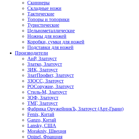
Скиннеры
Складные ножи
Тактические
Топоры и топорики
Туристические
Цельнометаллические
Ножны для ножей
Коробки, сумки для ножей
Подставки для ножей
Производители
АиР, Златоуст
Златко, Златоуст
ЗИК, Златоуст
ЗлатПрофит, Златоуст
ЗЗОСС, Златоуст
РОСоружие, Златоуст
Стиль-М, Златоуст
ЗОФ, Златоуст
ТМГ, Златоуст
Фабрика ОружейникЪ, Златоуст (Арт-Грани)
Fenix, Китай
Ganzo, Китай
Lansky, США
Morakniv, Швеция
Opinel, Франция