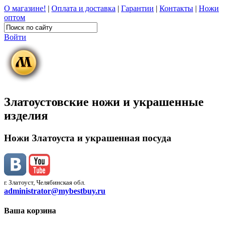
О магазине!
|
Оплата и доставка
|
Гарантии
|
Контакты
|
Ножи
оптом
Войти
Златоустовские ножи и украшенные
изделия
Ножи Златоуста и украшенная посуда
г. Златоуст, Челябинская обл.
administrator@mybestbuy.ru
Ваша корзина