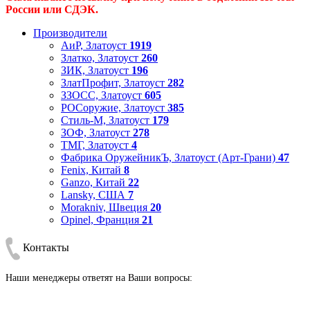
России или СДЭК.
Производители
АиР, Златоуст
1919
Златко, Златоуст
260
ЗИК, Златоуст
196
ЗлатПрофит, Златоуст
282
ЗЗОСС, Златоуст
605
РОСоружие, Златоуст
385
Стиль-М, Златоуст
179
ЗОФ, Златоуст
278
ТМГ, Златоуст
4
Фабрика ОружейникЪ, Златоуст (Арт-Грани)
47
Fenix, Китай
8
Ganzo, Китай
22
Lansky, США
7
Morakniv, Швеция
20
Opinel, Франция
21
Контакты
Наши менеджеры ответят на Ваши вопросы: