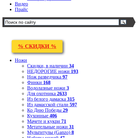
Видео
Прайс
% СКИДКИ %
Ножи
Скидки, в наличии
34
НЕДОРОГИЕ ножи
193
Нож разведчика
97
Финки
168
Водолазные ножи
3
Для охотника
2633
Из белого дамаска
315
Из дамасской стали
597
Ко Дню Победы
29
Кухонные
406
Мачете и кукри
71
Метательные ножи
31
Мультитулы (Ganzo)
8
Наборы ножей
47