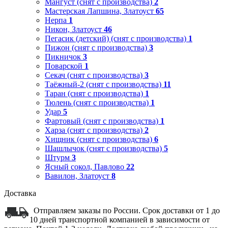
Мангуст (снят с производства)
2
Мастерская Лапшина, Златоуст
65
Нерпа
1
Никон, Златоуст
46
Пегасик (детский) (снят с производства)
1
Пижон (снят с производства)
3
Пикничок
3
Поварской
1
Секач (снят с производства)
3
Таёжный-2 (снят с производства)
11
Таран (снят с производства)
1
Тюлень (снят с производства)
1
Удар
5
Фартовый (снят с производства)
1
Харза (снят с производства)
2
Хищник (снят с производства)
6
Шашлычок (снят с производства)
5
Штурм
3
Ясный сокол, Павлово
22
Вавилон, Златоуст
8
Доставка
Отправляем заказы по России. Срок доставки от 1 до
10 дней транспортной компанией в зависимости от