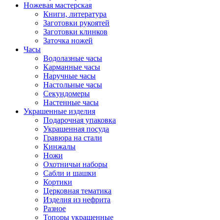
Ножевая мастерская
Книги, литература
Заготовки рукоятей
Заготовки клинков
Заточка ножей
Часы
Водолазные часы
Карманные часы
Наручные часы
Настольные часы
Секундомеры
Настенные часы
Украшенные изделия
Подарочная упаковка
Украшенная посуда
Гравюра на стали
Кинжалы
Ножи
Охотничьи наборы
Сабли и шашки
Кортики
Церковная тематика
Изделия из нефрита
Разное
Топоры украшенные