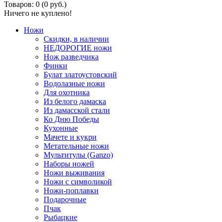
Товаров: 0 (0 руб.)
Ничего не куплено!
Ножи
Скидки, в наличии
НЕДОРОГИЕ ножи
Нож разведчика
Финки
Булат златоустовский
Водолазные ножи
Для охотника
Из белого дамаска
Из дамасской стали
Ко Дню Победы
Кухонные
Мачете и кукри
Метательные ножи
Мультитулы (Ganzo)
Наборы ножей
Ножи выживания
Ножи с символикой
Ножи-поплавки
Подарочные
Пчак
Рыбацкие