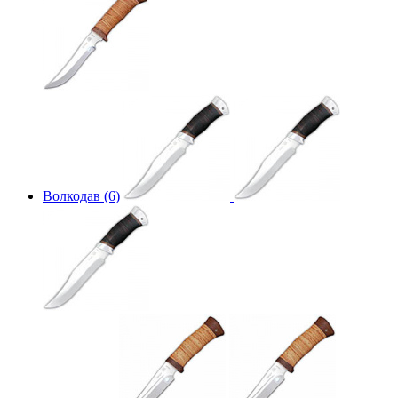
Волкодав (6)