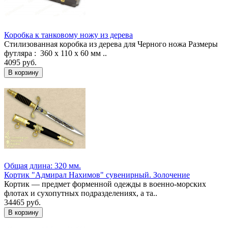
Коробка к танковому ножу из дерева
Стилизованная коробка из дерева для Черного ножа Размеры
футляра : 360 х 110 х 60 мм ..
4095 руб.
Общая длина: 320 мм.
Кортик "Адмирал Нахимов" сувенирный. Золочение
Кортик — предмет форменной одежды в военно-морских
флотах и сухопутных подразделениях, а та..
34465 руб.