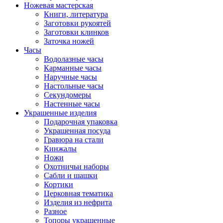
Ножевая мастерская
Книги, литература
Заготовки рукоятей
Заготовки клинков
Заточка ножей
Часы
Водолазные часы
Карманные часы
Наручные часы
Настольные часы
Секундомеры
Настенные часы
Украшенные изделия
Подарочная упаковка
Украшенная посуда
Гравюра на стали
Кинжалы
Ножи
Охотничьи наборы
Сабли и шашки
Кортики
Церковная тематика
Изделия из нефрита
Разное
Топоры украшенные