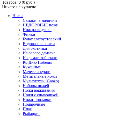
Товаров: 0 (0 руб.)
Ничего не куплено!
Ножи
Скидки, в наличии
НЕДОРОГИЕ ножи
Нож разведчика
Финки
Булат златоустовский
Водолазные ножи
Для охотника
Из белого дамаска
Из дамасской стали
Ко Дню Победы
Кухонные
Мачете и кукри
Метательные ножи
Мультитулы (Ganzo)
Наборы ножей
Ножи выживания
Ножи с символикой
Ножи-поплавки
Подарочные
Пчак
Рыбацкие