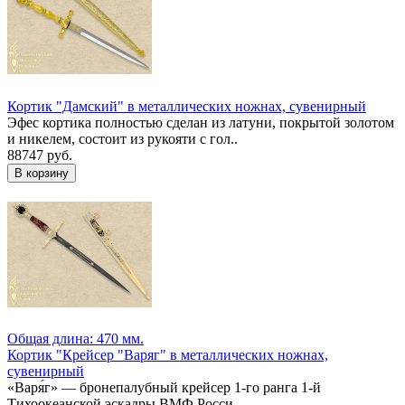
Кортик "Дамский" в металлических ножнах, сувенирный
Эфес кортика полностью сделан из латуни, покрытой золотом
и никелем, состоит из рукояти с гол..
88747 руб.
Общая длина: 470 мм.
Кортик "Крейсер "Варяг" в металлических ножнах,
сувенирный
«Варя́г» — бронепалубный крейсер 1-го ранга 1-й
Тихоокеанской эскадры ВМФ Росси..