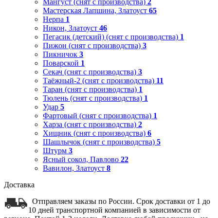
Мангуст (снят с производства)
2
Мастерская Лапшина, Златоуст
65
Нерпа
1
Никон, Златоуст
46
Пегасик (детский) (снят с производства)
1
Пижон (снят с производства)
3
Пикничок
3
Поварской
1
Секач (снят с производства)
3
Таёжный-2 (снят с производства)
11
Таран (снят с производства)
1
Тюлень (снят с производства)
1
Удар
5
Фартовый (снят с производства)
1
Харза (снят с производства)
2
Хищник (снят с производства)
6
Шашлычок (снят с производства)
5
Штурм
3
Ясный сокол, Павлово
22
Вавилон, Златоуст
8
Доставка
Отправляем заказы по России. Срок доставки от 1 до
10 дней транспортной компанией в зависимости от