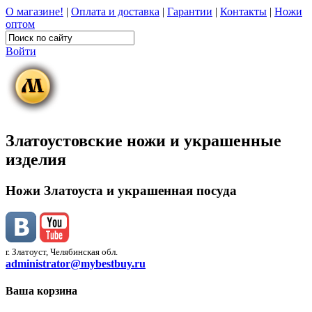
О магазине!
|
Оплата и доставка
|
Гарантии
|
Контакты
|
Ножи
оптом
Войти
Златоустовские ножи и украшенные
изделия
Ножи Златоуста и украшенная посуда
г. Златоуст, Челябинская обл.
administrator@mybestbuy.ru
Ваша корзина