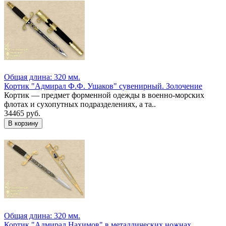
Общая длина: 320 мм.
Кортик "Адмирал Ф.Ф. Ушаков" сувенирный. Золочение
Кортик — предмет форменной одежды в военно-морских
флотах и сухопутных подразделениях, а та..
34465 руб.
Общая длина: 320 мм.
Кортик "Адмирал Нахимов" в металлических ножнах,