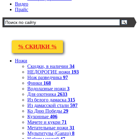
Видео
Прайс
% СКИДКИ %
Ножи
Скидки, в наличии
34
НЕДОРОГИЕ ножи
193
Нож разведчика
97
Финки
168
Водолазные ножи
3
Для охотника
2633
Из белого дамаска
315
Из дамасской стали
597
Ко Дню Победы
29
Кухонные
406
Мачете и кукри
71
Метательные ножи
31
Мультитулы (Ganzo)
8
Наборы ножей
47