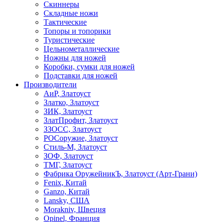
Скиннеры
Складные ножи
Тактические
Топоры и топорики
Туристические
Цельнометаллические
Ножны для ножей
Коробки, сумки для ножей
Подставки для ножей
Производители
АиР, Златоуст
Златко, Златоуст
ЗИК, Златоуст
ЗлатПрофит, Златоуст
ЗЗОСС, Златоуст
РОСоружие, Златоуст
Стиль-М, Златоуст
ЗОФ, Златоуст
ТМГ, Златоуст
Фабрика ОружейникЪ, Златоуст (Арт-Грани)
Fenix, Китай
Ganzo, Китай
Lansky, США
Morakniv, Швеция
Opinel, Франция