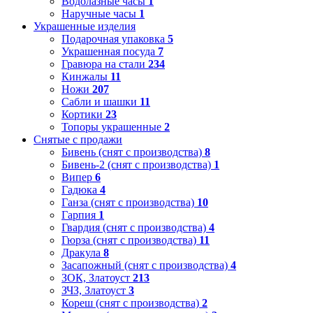
Водолазные часы
1
Наручные часы
1
Украшенные изделия
Подарочная упаковка
5
Украшенная посуда
7
Гравюра на стали
234
Кинжалы
11
Ножи
207
Сабли и шашки
11
Кортики
23
Топоры украшенные
2
Снятые с продажи
Бивень (снят с производства)
8
Бивень-2 (снят с производства)
1
Випер
6
Гадюка
4
Ганза (снят с производства)
10
Гарпия
1
Гвардия (снят с производства)
4
Гюрза (снят с производства)
11
Дракула
8
Засапожный (снят с производства)
4
ЗОК, Златоуст
213
ЗЧЗ, Златоуст
3
Кореш (снят с производства)
2