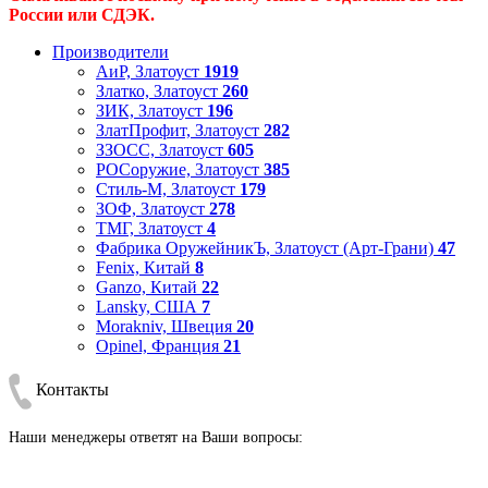
России или СДЭК.
Производители
АиР, Златоуст
1919
Златко, Златоуст
260
ЗИК, Златоуст
196
ЗлатПрофит, Златоуст
282
ЗЗОСС, Златоуст
605
РОСоружие, Златоуст
385
Стиль-М, Златоуст
179
ЗОФ, Златоуст
278
ТМГ, Златоуст
4
Фабрика ОружейникЪ, Златоуст (Арт-Грани)
47
Fenix, Китай
8
Ganzo, Китай
22
Lansky, США
7
Morakniv, Швеция
20
Opinel, Франция
21
Контакты
Наши менеджеры ответят на Ваши вопросы: