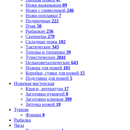
Ножи выживания
89
Ножи с символикой
246
Ножи-поплавки
7
Подарочные
222
Пчак
50
Рыбацкие
256
Скиннеры
279
Складные ножи
102
Тактические
345
Топоры и топорики
39
Туристические
2841
Цельнометаллические
643
Ножны для ножей
101
Коробки, сумки для ножей
15
Подставки для ножей
5
Ножевая мастерская
Книги, литература
17
Заготовки рукоятей
8
Заготовки клинков
399
Заточка ножей
19
Туризм
Фонари
8
Рыбалка
Часы