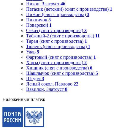
Никон, Златоуст
46
Пегасик (детский) (снят с производства)
1
Пижон (снят с производства)
3
Пикничок
3
Поварской
1
Секач (снят с производства)
3
Таёжный-2 (снят с производства)
11
Таран (снят с производства)
1
Тюлень (снят с производства)
1
Удар
5
Фартовый (снят с производства)
1
Харза (снят с производства)
2
Хищник (снят с производства)
6
Шашлычок (снят с производства)
5
Штурм
3
Ясный сокол, Павлово
22
Вавилон, Златоуст
8
Наложенный платеж