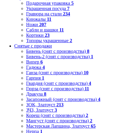
Подарочная упаковка
5
Украшенная посуда
7
Гравюра на стали
234
Кинжалы
11
Ножи
207
Сабли и шашки
11
Кортики
23
Топоры украшенные
2
Снятые с продажи
Бивень (снят с производства)
8
Бивень-2 (снят с производства)
1
Випер
6
Гадюка
4
Ганза (снят с производства)
10
Гарпия
1
Гвардия (снят с производства)
4
Гюрза (снят с производства)
11
Дракула
8
Засапожный (снят с производства)
4
ЗОК, Златоуст
213
ЗЧЗ, Златоуст
3
Кореш (снят с производства)
2
Мангуст (снят с производства)
2
Мастерская Лапшина, Златоуст
65
Нерпа
1