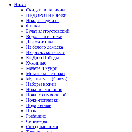
Ножи
Скидки, в наличии
НЕДОРОГИЕ ножи
Нож разведчика
Финки
Булат златоустовский
Водолазные ножи
Для охотника
Из белого дамаска
Из дамасской стали
Ко Дню Победы
Кухонные
Мачете и кукри
Метательные ножи
Мультитулы (Ganzo)
Наборы ножей
Ножи выживания
Ножи с символикой
Ножи-поплавки
Подарочные
Пчак
Рыбацкие
Скиннеры
Складные ножи
Тактические