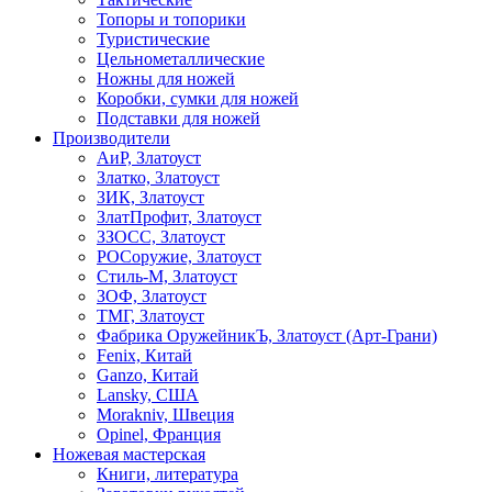
Топоры и топорики
Туристические
Цельнометаллические
Ножны для ножей
Коробки, сумки для ножей
Подставки для ножей
Производители
АиР, Златоуст
Златко, Златоуст
ЗИК, Златоуст
ЗлатПрофит, Златоуст
ЗЗОСС, Златоуст
РОСоружие, Златоуст
Стиль-М, Златоуст
ЗОФ, Златоуст
ТМГ, Златоуст
Фабрика ОружейникЪ, Златоуст (Арт-Грани)
Fenix, Китай
Ganzo, Китай
Lansky, США
Morakniv, Швеция
Opinel, Франция
Ножевая мастерская
Книги, литература