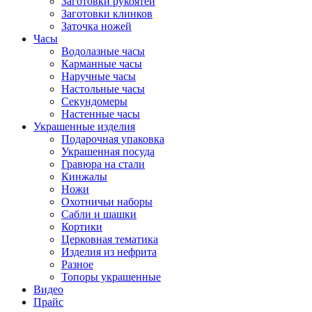
Заготовки рукоятей
Заготовки клинков
Заточка ножей
Часы
Водолазные часы
Карманные часы
Наручные часы
Настольные часы
Секундомеры
Настенные часы
Украшенные изделия
Подарочная упаковка
Украшенная посуда
Гравюра на стали
Кинжалы
Ножи
Охотничьи наборы
Сабли и шашки
Кортики
Церковная тематика
Изделия из нефрита
Разное
Топоры украшенные
Видео
Прайс