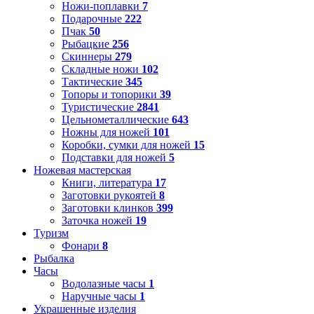
Ножи-поплавки
7
Подарочные
222
Пчак
50
Рыбацкие
256
Скиннеры
279
Складные ножи
102
Тактические
345
Топоры и топорики
39
Туристические
2841
Цельнометаллические
643
Ножны для ножей
101
Коробки, сумки для ножей
15
Подставки для ножей
5
Ножевая мастерская
Книги, литература
17
Заготовки рукоятей
8
Заготовки клинков
399
Заточка ножей
19
Туризм
Фонари
8
Рыбалка
Часы
Водолазные часы
1
Наручные часы
1
Украшенные изделия