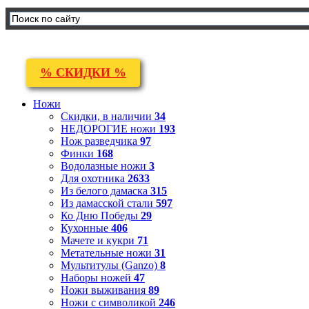
% СКИДКИ %
Ножи
Скидки, в наличии
34
НЕДОРОГИЕ ножи
193
Нож разведчика
97
Финки
168
Водолазные ножи
3
Для охотника
2633
Из белого дамаска
315
Из дамасской стали
597
Ко Дню Победы
29
Кухонные
406
Мачете и кукри
71
Метательные ножи
31
Мультитулы (Ganzo)
8
Наборы ножей
47
Ножи выживания
89
Ножи с символикой
246