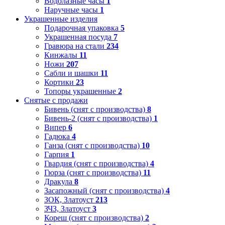
Водолазные часы
1
Наручные часы
1
Украшенные изделия
Подарочная упаковка
5
Украшенная посуда
7
Гравюра на стали
234
Кинжалы
11
Ножи
207
Сабли и шашки
11
Кортики
23
Топоры украшенные
2
Снятые с продажи
Бивень (снят с производства)
8
Бивень-2 (снят с производства)
1
Випер
6
Гадюка
4
Ганза (снят с производства)
10
Гарпия
1
Гвардия (снят с производства)
4
Гюрза (снят с производства)
11
Дракула
8
Засапожный (снят с производства)
4
ЗОК, Златоуст
213
ЗЧЗ, Златоуст
3
Кореш (снят с производства)
2