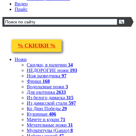
Видео
Прайс
% СКИДКИ %
Ножи
Скидки, в наличии
34
НЕДОРОГИЕ ножи
193
Нож разведчика
97
Финки
168
Водолазные ножи
3
Для охотника
2633
Из белого дамаска
315
Из дамасской стали
597
Ко Дню Победы
29
Кухонные
406
Мачете и кукри
71
Метательные ножи
31
Мультитулы (Ganzo)
8
Наборы ножей
47