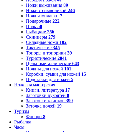
Ножи выживания
89
Ножи с символикой
246
Ножи-поплавки
7
Подарочные
222
Пчак
50
Рыбацкие
256
Скиннеры
279
Складные ножи
102
Тактические
345
Топоры и топорики
39
Туристические
2841
Цельнометаллические
643
Ножны для ножей
101
Коробки, сумки для ножей
15
Подставки для ножей
5
Ножевая мастерская
Книги, литература
17
Заготовки рукоятей
8
Заготовки клинков
399
Заточка ножей
19
Туризм
Фонари
8
Рыбалка
Часы