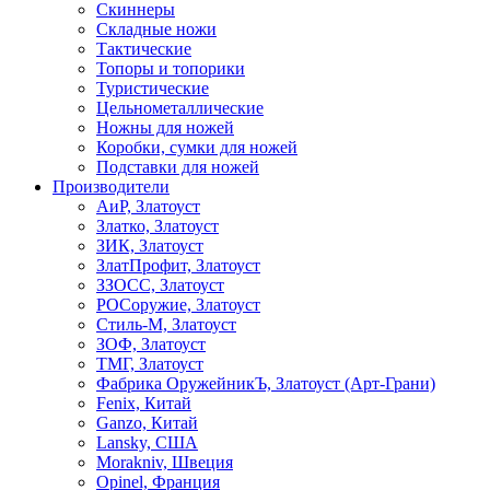
Скиннеры
Складные ножи
Тактические
Топоры и топорики
Туристические
Цельнометаллические
Ножны для ножей
Коробки, сумки для ножей
Подставки для ножей
Производители
АиР, Златоуст
Златко, Златоуст
ЗИК, Златоуст
ЗлатПрофит, Златоуст
ЗЗОСС, Златоуст
РОСоружие, Златоуст
Стиль-М, Златоуст
ЗОФ, Златоуст
ТМГ, Златоуст
Фабрика ОружейникЪ, Златоуст (Арт-Грани)
Fenix, Китай
Ganzo, Китай
Lansky, США
Morakniv, Швеция
Opinel, Франция