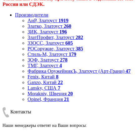
России или СДЭК.
Производители
АиР, Златоуст
1919
Златко, Златоуст
260
ЗИК, Златоуст
196
ЗлатПрофит, Златоуст
282
ЗЗОСС, Златоуст
605
РОСоружие, Златоуст
385
Стиль-М, Златоуст
179
ЗОФ, Златоуст
278
ТМГ, Златоуст
4
Фабрика ОружейникЪ, Златоуст (Арт-Грани)
47
Fenix, Китай
8
Ganzo, Китай
22
Lansky, США
7
Morakniv, Швеция
20
Opinel, Франция
21
Контакты
Наши менеджеры ответят на Ваши вопросы: