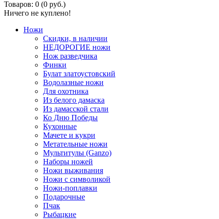
Товаров: 0 (0 руб.)
Ничего не куплено!
Ножи
Скидки, в наличии
НЕДОРОГИЕ ножи
Нож разведчика
Финки
Булат златоустовский
Водолазные ножи
Для охотника
Из белого дамаска
Из дамасской стали
Ко Дню Победы
Кухонные
Мачете и кукри
Метательные ножи
Мультитулы (Ganzo)
Наборы ножей
Ножи выживания
Ножи с символикой
Ножи-поплавки
Подарочные
Пчак
Рыбацкие