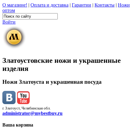
О магазине!
|
Оплата и доставка
|
Гарантии
|
Контакты
|
Ножи
оптом
Войти
Златоустовские ножи и украшенные
изделия
Ножи Златоуста и украшенная посуда
г. Златоуст, Челябинская обл.
administrator@mybestbuy.ru
Ваша корзина