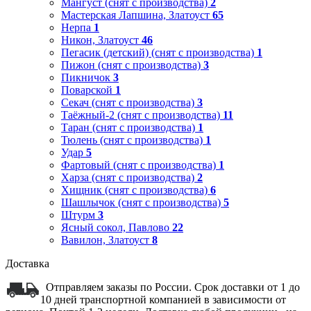
Мангуст (снят с производства)
2
Мастерская Лапшина, Златоуст
65
Нерпа
1
Никон, Златоуст
46
Пегасик (детский) (снят с производства)
1
Пижон (снят с производства)
3
Пикничок
3
Поварской
1
Секач (снят с производства)
3
Таёжный-2 (снят с производства)
11
Таран (снят с производства)
1
Тюлень (снят с производства)
1
Удар
5
Фартовый (снят с производства)
1
Харза (снят с производства)
2
Хищник (снят с производства)
6
Шашлычок (снят с производства)
5
Штурм
3
Ясный сокол, Павлово
22
Вавилон, Златоуст
8
Доставка
Отправляем заказы по России. Срок доставки от 1 до
10 дней транспортной компанией в зависимости от