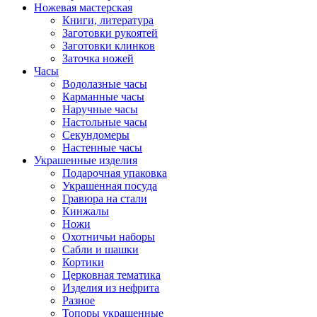
Ножевая мастерская
Книги, литература
Заготовки рукоятей
Заготовки клинков
Заточка ножей
Часы
Водолазные часы
Карманные часы
Наручные часы
Настольные часы
Секундомеры
Настенные часы
Украшенные изделия
Подарочная упаковка
Украшенная посуда
Гравюра на стали
Кинжалы
Ножи
Охотничьи наборы
Сабли и шашки
Кортики
Церковная тематика
Изделия из нефрита
Разное
Топоры украшенные