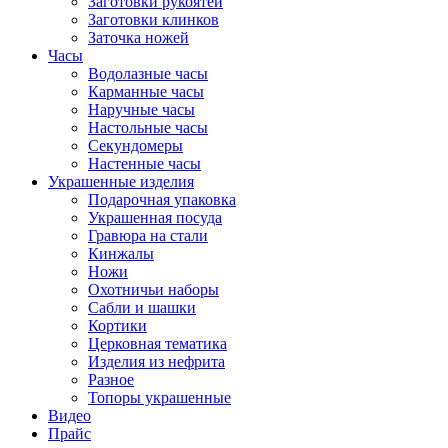
Заготовки рукоятей
Заготовки клинков
Заточка ножей
Часы
Водолазные часы
Карманные часы
Наручные часы
Настольные часы
Секундомеры
Настенные часы
Украшенные изделия
Подарочная упаковка
Украшенная посуда
Гравюра на стали
Кинжалы
Ножи
Охотничьи наборы
Сабли и шашки
Кортики
Церковная тематика
Изделия из нефрита
Разное
Топоры украшенные
Видео
Прайс