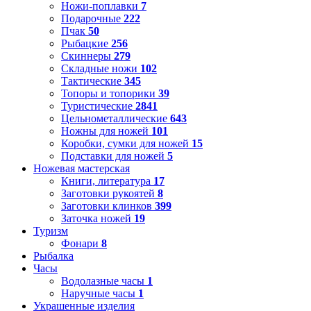
Ножи-поплавки
7
Подарочные
222
Пчак
50
Рыбацкие
256
Скиннеры
279
Складные ножи
102
Тактические
345
Топоры и топорики
39
Туристические
2841
Цельнометаллические
643
Ножны для ножей
101
Коробки, сумки для ножей
15
Подставки для ножей
5
Ножевая мастерская
Книги, литература
17
Заготовки рукоятей
8
Заготовки клинков
399
Заточка ножей
19
Туризм
Фонари
8
Рыбалка
Часы
Водолазные часы
1
Наручные часы
1
Украшенные изделия