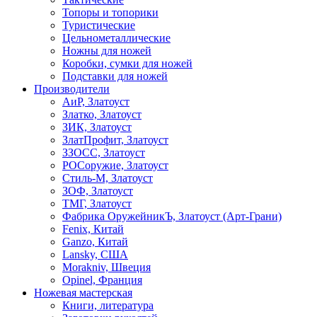
Топоры и топорики
Туристические
Цельнометаллические
Ножны для ножей
Коробки, сумки для ножей
Подставки для ножей
Производители
АиР, Златоуст
Златко, Златоуст
ЗИК, Златоуст
ЗлатПрофит, Златоуст
ЗЗОСС, Златоуст
РОСоружие, Златоуст
Стиль-М, Златоуст
ЗОФ, Златоуст
ТМГ, Златоуст
Фабрика ОружейникЪ, Златоуст (Арт-Грани)
Fenix, Китай
Ganzo, Китай
Lansky, США
Morakniv, Швеция
Opinel, Франция
Ножевая мастерская
Книги, литература