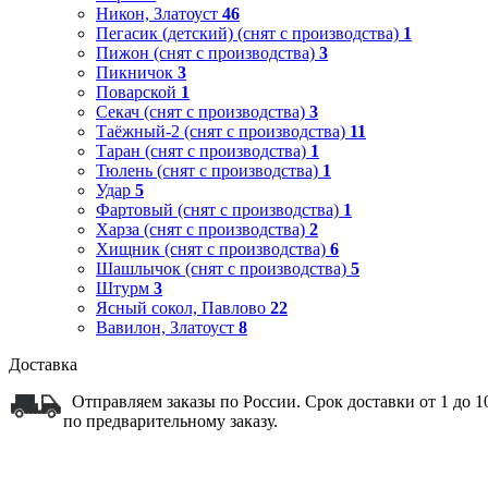
Никон, Златоуст
46
Пегасик (детский) (снят с производства)
1
Пижон (снят с производства)
3
Пикничок
3
Поварской
1
Секач (снят с производства)
3
Таёжный-2 (снят с производства)
11
Таран (снят с производства)
1
Тюлень (снят с производства)
1
Удар
5
Фартовый (снят с производства)
1
Харза (снят с производства)
2
Хищник (снят с производства)
6
Шашлычок (снят с производства)
5
Штурм
3
Ясный сокол, Павлово
22
Вавилон, Златоуст
8
Доставка
Отправляем заказы по России. Срок доставки от 1 до 
по предварительному заказу.