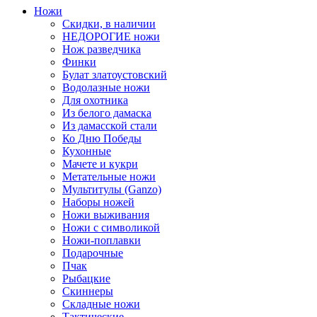
Ножи
Скидки, в наличии
НЕДОРОГИЕ ножи
Нож разведчика
Финки
Булат златоустовский
Водолазные ножи
Для охотника
Из белого дамаска
Из дамасской стали
Ко Дню Победы
Кухонные
Мачете и кукри
Метательные ножи
Мультитулы (Ganzo)
Наборы ножей
Ножи выживания
Ножи с символикой
Ножи-поплавки
Подарочные
Пчак
Рыбацкие
Скиннеры
Складные ножи
Тактические