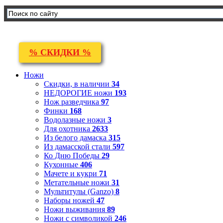
% СКИДКИ %
Ножи
Скидки, в наличии
34
НЕДОРОГИЕ ножи
193
Нож разведчика
97
Финки
168
Водолазные ножи
3
Для охотника
2633
Из белого дамаска
315
Из дамасской стали
597
Ко Дню Победы
29
Кухонные
406
Мачете и кукри
71
Метательные ножи
31
Мультитулы (Ganzo)
8
Наборы ножей
47
Ножи выживания
89
Ножи с символикой
246