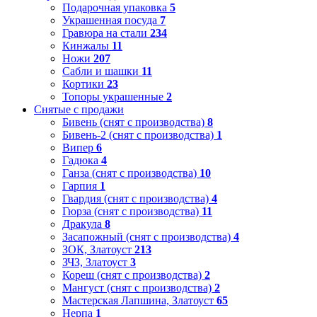
Подарочная упаковка
5
Украшенная посуда
7
Гравюра на стали
234
Кинжалы
11
Ножи
207
Сабли и шашки
11
Кортики
23
Топоры украшенные
2
Снятые с продажи
Бивень (снят с производства)
8
Бивень-2 (снят с производства)
1
Випер
6
Гадюка
4
Ганза (снят с производства)
10
Гарпия
1
Гвардия (снят с производства)
4
Гюрза (снят с производства)
11
Дракула
8
Засапожный (снят с производства)
4
ЗОК, Златоуст
213
ЗЧЗ, Златоуст
3
Кореш (снят с производства)
2
Мангуст (снят с производства)
2
Мастерская Лапшина, Златоуст
65
Нерпа
1