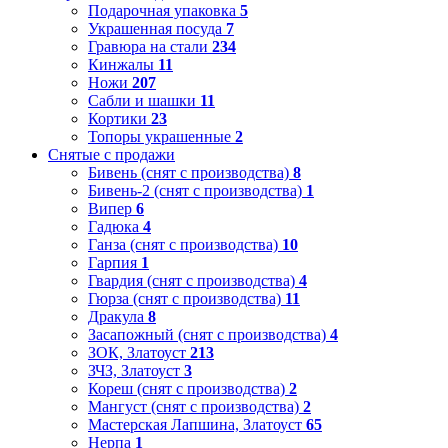
Подарочная упаковка
5
Украшенная посуда
7
Гравюра на стали
234
Кинжалы
11
Ножи
207
Сабли и шашки
11
Кортики
23
Топоры украшенные
2
Снятые с продажи
Бивень (снят с производства)
8
Бивень-2 (снят с производства)
1
Випер
6
Гадюка
4
Ганза (снят с производства)
10
Гарпия
1
Гвардия (снят с производства)
4
Гюрза (снят с производства)
11
Дракула
8
Засапожный (снят с производства)
4
ЗОК, Златоуст
213
ЗЧЗ, Златоуст
3
Кореш (снят с производства)
2
Мангуст (снят с производства)
2
Мастерская Лапшина, Златоуст
65
Нерпа
1