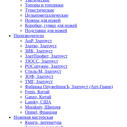
Топоры и топорики
Туристические
Цельнометаллические
Ножны для ножей
Коробки, сумки для ножей
Подставки для ножей
Производители
АиР, Златоуст
Златко, Златоуст
ЗИК, Златоуст
ЗлатПрофит, Златоуст
ЗЗОСС, Златоуст
РОСоружие, Златоуст
Стиль-М, Златоуст
ЗОФ, Златоуст
ТМГ, Златоуст
Фабрика ОружейникЪ, Златоуст (Арт-Грани)
Fenix, Китай
Ganzo, Китай
Lansky, США
Morakniv, Швеция
Opinel, Франция
Ножевая мастерская
Книги, литература