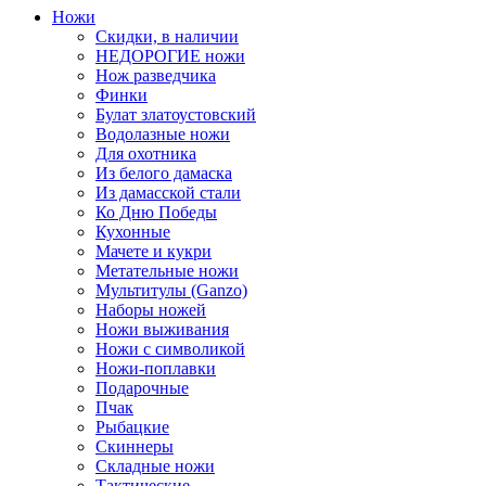
Ножи
Скидки, в наличии
НЕДОРОГИЕ ножи
Нож разведчика
Финки
Булат златоустовский
Водолазные ножи
Для охотника
Из белого дамаска
Из дамасской стали
Ко Дню Победы
Кухонные
Мачете и кукри
Метательные ножи
Мультитулы (Ganzo)
Наборы ножей
Ножи выживания
Ножи с символикой
Ножи-поплавки
Подарочные
Пчак
Рыбацкие
Скиннеры
Складные ножи
Тактические