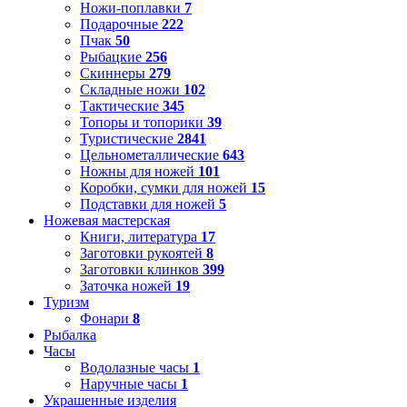
Ножи-поплавки
7
Подарочные
222
Пчак
50
Рыбацкие
256
Скиннеры
279
Складные ножи
102
Тактические
345
Топоры и топорики
39
Туристические
2841
Цельнометаллические
643
Ножны для ножей
101
Коробки, сумки для ножей
15
Подставки для ножей
5
Ножевая мастерская
Книги, литература
17
Заготовки рукоятей
8
Заготовки клинков
399
Заточка ножей
19
Туризм
Фонари
8
Рыбалка
Часы
Водолазные часы
1
Наручные часы
1
Украшенные изделия