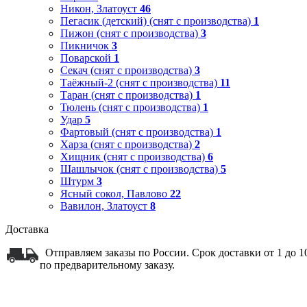
Никон, Златоуст
46
Пегасик (детский) (снят с производства)
1
Пижон (снят с производства)
3
Пикничок
3
Поварской
1
Секач (снят с производства)
3
Таёжный-2 (снят с производства)
11
Таран (снят с производства)
1
Тюлень (снят с производства)
1
Удар
5
Фартовый (снят с производства)
1
Харза (снят с производства)
2
Хищник (снят с производства)
6
Шашлычок (снят с производства)
5
Штурм
3
Ясный сокол, Павлово
22
Вавилон, Златоуст
8
Доставка
Отправляем заказы по России. Срок доставки от 1 до 
по предварительному заказу.