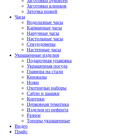
Заготовки рукоятей
Заготовки клинков
Заточка ножей
Часы
Водолазные часы
Карманные часы
Наручные часы
Настольные часы
Секундомеры
Настенные часы
Украшенные изделия
Подарочная упаковка
Украшенная посуда
Гравюра на стали
Кинжалы
Ножи
Охотничьи наборы
Сабли и шашки
Кортики
Церковная тематика
Изделия из нефрита
Разное
Топоры украшенные
Видео
Прайс