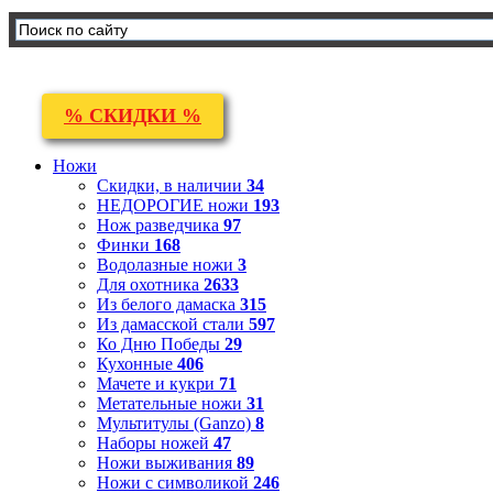
% СКИДКИ %
Ножи
Скидки, в наличии
34
НЕДОРОГИЕ ножи
193
Нож разведчика
97
Финки
168
Водолазные ножи
3
Для охотника
2633
Из белого дамаска
315
Из дамасской стали
597
Ко Дню Победы
29
Кухонные
406
Мачете и кукри
71
Метательные ножи
31
Мультитулы (Ganzo)
8
Наборы ножей
47
Ножи выживания
89
Ножи с символикой
246