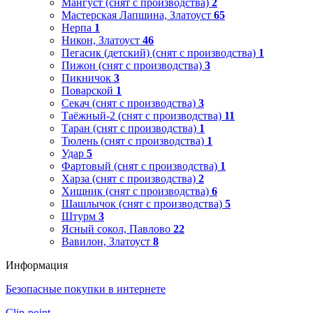
Мангуст (снят с производства)
2
Мастерская Лапшина, Златоуст
65
Нерпа
1
Никон, Златоуст
46
Пегасик (детский) (снят с производства)
1
Пижон (снят с производства)
3
Пикничок
3
Поварской
1
Секач (снят с производства)
3
Таёжный-2 (снят с производства)
11
Таран (снят с производства)
1
Тюлень (снят с производства)
1
Удар
5
Фартовый (снят с производства)
1
Харза (снят с производства)
2
Хищник (снят с производства)
6
Шашлычок (снят с производства)
5
Штурм
3
Ясный сокол, Павлово
22
Вавилон, Златоуст
8
Информация
Безопасные покупки в интернете
Clip-point