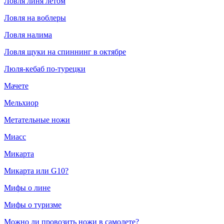
Ловля линя летом
Ловля на воблеры
Ловля налима
Ловля щуки на спиннинг в октябре
Люля-кебаб по-турецки
Мачете
Мельхиор
Метательные ножи
Миасс
Микарта
Микарта или G10?
Мифы о лине
Мифы о туризме
Можно ли провозить ножи в самолете?