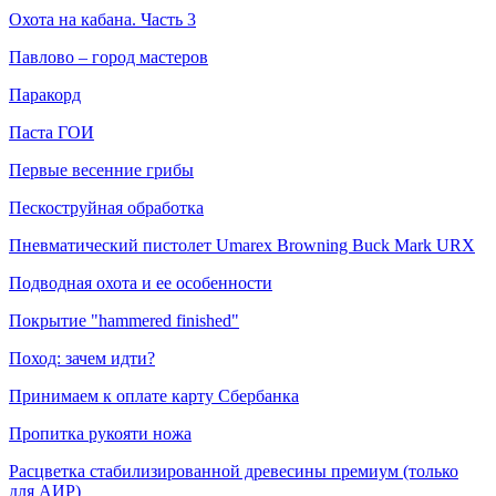
Охота на кабана. Часть 3
Павлово – город мастеров
Паракорд
Паста ГОИ
Первые весенние грибы
Пескоструйная обработка
Пневматический пистолет Umarex Browning Buck Mark URX
Подводная охота и ее особенности
Покрытие "hammered finished"
Поход: зачем идти?
Принимаем к оплате карту Сбербанка
Пропитка рукояти ножа
Расцветка стабилизированной древесины премиум (только
для АИР)