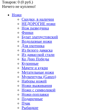
Товаров: 0 (0 руб.)
Ничего не куплено!
Ножи
Скидки, в наличии
НЕДОРОГИЕ ножи
Нож разведчика
Финки
Булат златоустовский
Водолазные ножи
Для охотника
Из белого дамаска
Из дамасской стали
Ко Дню Победы
Кухонные
Мачете и кукри
Метательные ножи
Мультитулы (Ganzo)
Наборы ножей
Ножи выживания
Ножи с символикой
Ножи-поплавки
Подарочные
Пчак
Рыбацкие