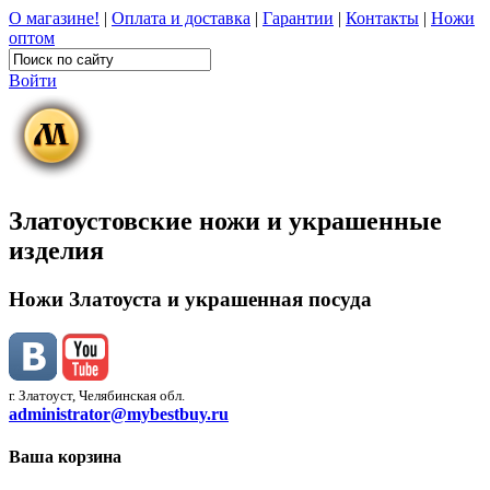
О магазине!
|
Оплата и доставка
|
Гарантии
|
Контакты
|
Ножи
оптом
Войти
Златоустовские ножи и украшенные
изделия
Ножи Златоуста и украшенная посуда
г. Златоуст, Челябинская обл.
administrator@mybestbuy.ru
Ваша корзина