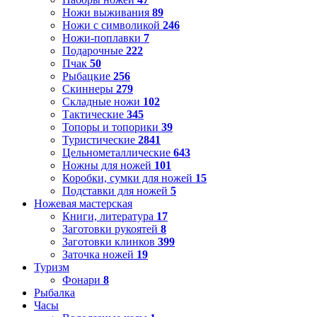
Ножи выживания
89
Ножи с символикой
246
Ножи-поплавки
7
Подарочные
222
Пчак
50
Рыбацкие
256
Скиннеры
279
Складные ножи
102
Тактические
345
Топоры и топорики
39
Туристические
2841
Цельнометаллические
643
Ножны для ножей
101
Коробки, сумки для ножей
15
Подставки для ножей
5
Ножевая мастерская
Книги, литература
17
Заготовки рукоятей
8
Заготовки клинков
399
Заточка ножей
19
Туризм
Фонари
8
Рыбалка
Часы