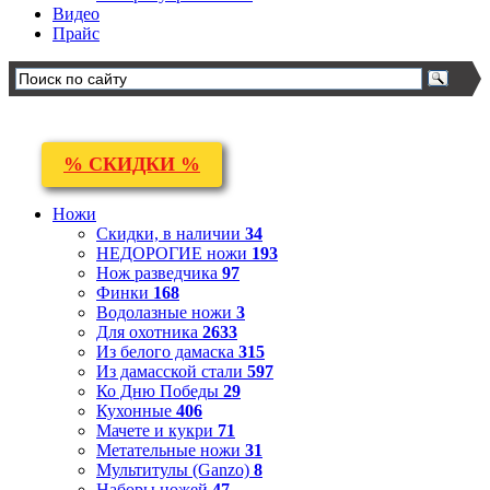
Видео
Прайс
% СКИДКИ %
Ножи
Скидки, в наличии
34
НЕДОРОГИЕ ножи
193
Нож разведчика
97
Финки
168
Водолазные ножи
3
Для охотника
2633
Из белого дамаска
315
Из дамасской стали
597
Ко Дню Победы
29
Кухонные
406
Мачете и кукри
71
Метательные ножи
31
Мультитулы (Ganzo)
8
Наборы ножей
47