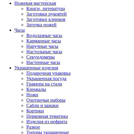
Ножевая мастерская
Книги, литература
Заготовки рукоятей
Заготовки клинков
Заточка ножей
Часы
Водолазные часы
Карманные часы
Наручные часы
Настольные часы
Секундомеры
Настенные часы
Украшенные изделия
Подарочная упаковка
Украшенная посуда
Гравюра на стали
Кинжалы
Ножи
Охотничьи наборы
Сабли и шашки
Кортики
Церковная тематика
Изделия из нефрита
Разное
Топоры украшенные