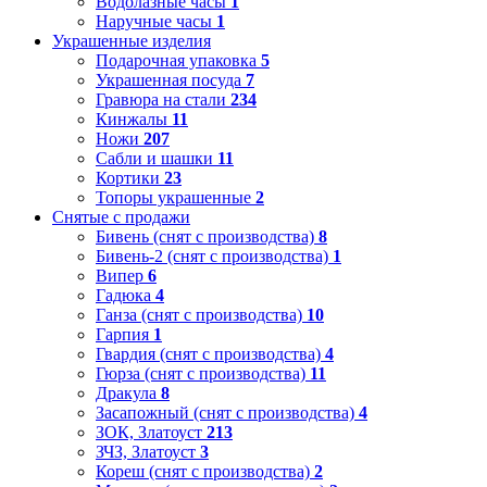
Водолазные часы
1
Наручные часы
1
Украшенные изделия
Подарочная упаковка
5
Украшенная посуда
7
Гравюра на стали
234
Кинжалы
11
Ножи
207
Сабли и шашки
11
Кортики
23
Топоры украшенные
2
Снятые с продажи
Бивень (снят с производства)
8
Бивень-2 (снят с производства)
1
Випер
6
Гадюка
4
Ганза (снят с производства)
10
Гарпия
1
Гвардия (снят с производства)
4
Гюрза (снят с производства)
11
Дракула
8
Засапожный (снят с производства)
4
ЗОК, Златоуст
213
ЗЧЗ, Златоуст
3
Кореш (снят с производства)
2