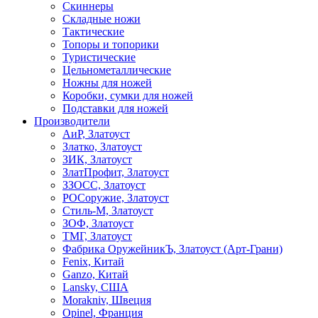
Скиннеры
Складные ножи
Тактические
Топоры и топорики
Туристические
Цельнометаллические
Ножны для ножей
Коробки, сумки для ножей
Подставки для ножей
Производители
АиР, Златоуст
Златко, Златоуст
ЗИК, Златоуст
ЗлатПрофит, Златоуст
ЗЗОСС, Златоуст
РОСоружие, Златоуст
Стиль-М, Златоуст
ЗОФ, Златоуст
ТМГ, Златоуст
Фабрика ОружейникЪ, Златоуст (Арт-Грани)
Fenix, Китай
Ganzo, Китай
Lansky, США
Morakniv, Швеция
Opinel, Франция