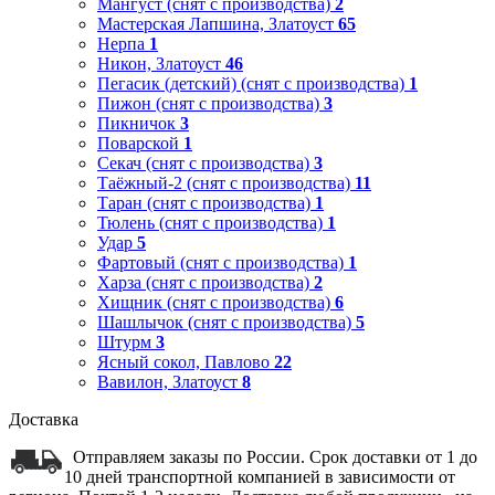
Мангуст (снят с производства)
2
Мастерская Лапшина, Златоуст
65
Нерпа
1
Никон, Златоуст
46
Пегасик (детский) (снят с производства)
1
Пижон (снят с производства)
3
Пикничок
3
Поварской
1
Секач (снят с производства)
3
Таёжный-2 (снят с производства)
11
Таран (снят с производства)
1
Тюлень (снят с производства)
1
Удар
5
Фартовый (снят с производства)
1
Харза (снят с производства)
2
Хищник (снят с производства)
6
Шашлычок (снят с производства)
5
Штурм
3
Ясный сокол, Павлово
22
Вавилон, Златоуст
8
Доставка
Отправляем заказы по России. Срок доставки от 1 до
10 дней транспортной компанией в зависимости от