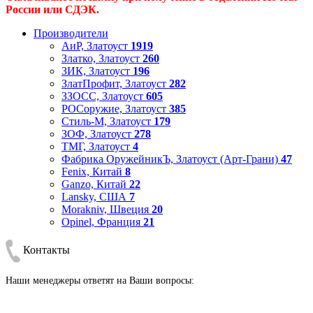
России или СДЭК.
Производители
АиР, Златоуст
1919
Златко, Златоуст
260
ЗИК, Златоуст
196
ЗлатПрофит, Златоуст
282
ЗЗОСС, Златоуст
605
РОСоружие, Златоуст
385
Стиль-М, Златоуст
179
ЗОФ, Златоуст
278
ТМГ, Златоуст
4
Фабрика ОружейникЪ, Златоуст (Арт-Грани)
47
Fenix, Китай
8
Ganzo, Китай
22
Lansky, США
7
Morakniv, Швеция
20
Opinel, Франция
21
Контакты
Наши менеджеры ответят на Ваши вопросы: