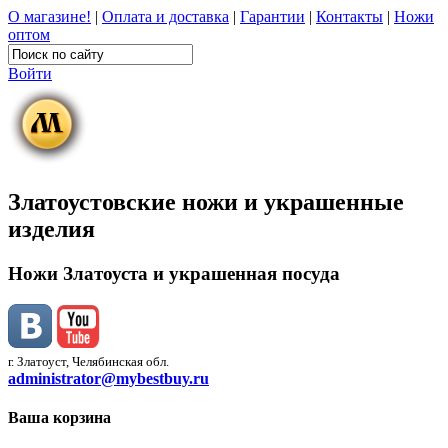
О магазине!
|
Оплата и доставка
|
Гарантии
|
Контакты
|
Ножи
оптом
Войти
Златоустовские ножи и украшенные
изделия
Ножи Златоуста и украшенная посуда
г. Златоуст, Челябинская обл.
administrator@mybestbuy.ru
Ваша корзина