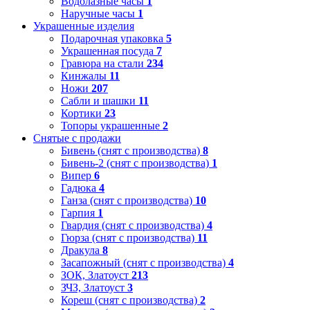
Водолазные часы
1
Наручные часы
1
Украшенные изделия
Подарочная упаковка
5
Украшенная посуда
7
Гравюра на стали
234
Кинжалы
11
Ножи
207
Сабли и шашки
11
Кортики
23
Топоры украшенные
2
Снятые с продажи
Бивень (снят с производства)
8
Бивень-2 (снят с производства)
1
Випер
6
Гадюка
4
Ганза (снят с производства)
10
Гарпия
1
Гвардия (снят с производства)
4
Гюрза (снят с производства)
11
Дракула
8
Засапожный (снят с производства)
4
ЗОК, Златоуст
213
ЗЧЗ, Златоуст
3
Кореш (снят с производства)
2