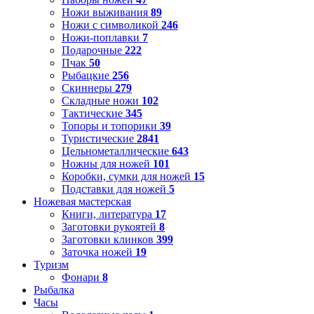
Ножи выживания
89
Ножи с символикой
246
Ножи-поплавки
7
Подарочные
222
Пчак
50
Рыбацкие
256
Скиннеры
279
Складные ножи
102
Тактические
345
Топоры и топорики
39
Туристические
2841
Цельнометаллические
643
Ножны для ножей
101
Коробки, сумки для ножей
15
Подставки для ножей
5
Ножевая мастерская
Книги, литература
17
Заготовки рукоятей
8
Заготовки клинков
399
Заточка ножей
19
Туризм
Фонари
8
Рыбалка
Часы