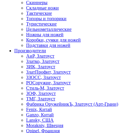
Скиннеры
Складные ножи
Тактические
Топоры и топорики
Туристические
Цельнометаллические
Ножны для ножей
Коробки, сумки для ножей
Подставки для ножей
Производители
АиР, Златоуст
Златко, Златоуст
ЗИК, Златоуст
ЗлатПрофит, Златоуст
ЗЗОСС, Златоуст
РОСоружие, Златоуст
Стиль-М, Златоуст
ЗОФ, Златоуст
ТМГ, Златоуст
Фабрика ОружейникЪ, Златоуст (Арт-Грани)
Fenix, Китай
Ganzo, Китай
Lansky, США
Morakniv, Швеция
Opinel, Франция