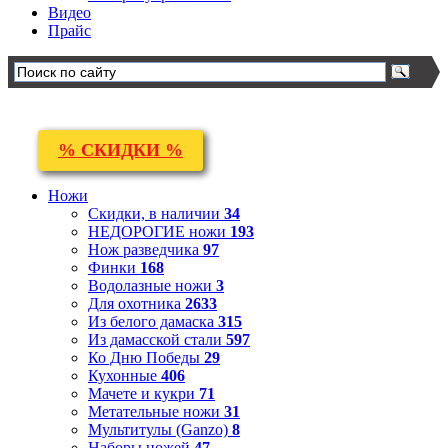
Видео
Прайс
% СКИДКИ %
Ножи
Скидки, в наличии
34
НЕДОРОГИЕ ножи
193
Нож разведчика
97
Финки
168
Водолазные ножи
3
Для охотника
2633
Из белого дамаска
315
Из дамасской стали
597
Ко Дню Победы
29
Кухонные
406
Мачете и кукри
71
Метательные ножи
31
Мультитулы (Ganzo)
8
Наборы ножей
47