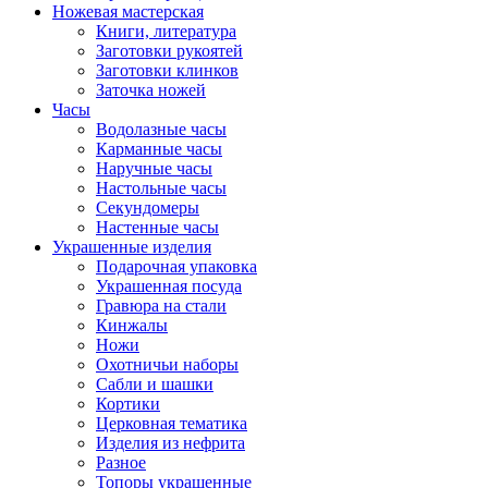
Ножевая мастерская
Книги, литература
Заготовки рукоятей
Заготовки клинков
Заточка ножей
Часы
Водолазные часы
Карманные часы
Наручные часы
Настольные часы
Секундомеры
Настенные часы
Украшенные изделия
Подарочная упаковка
Украшенная посуда
Гравюра на стали
Кинжалы
Ножи
Охотничьи наборы
Сабли и шашки
Кортики
Церковная тематика
Изделия из нефрита
Разное
Топоры украшенные