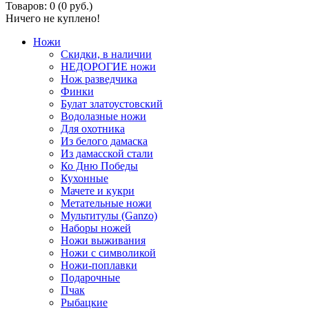
Товаров: 0 (0 руб.)
Ничего не куплено!
Ножи
Скидки, в наличии
НЕДОРОГИЕ ножи
Нож разведчика
Финки
Булат златоустовский
Водолазные ножи
Для охотника
Из белого дамаска
Из дамасской стали
Ко Дню Победы
Кухонные
Мачете и кукри
Метательные ножи
Мультитулы (Ganzo)
Наборы ножей
Ножи выживания
Ножи с символикой
Ножи-поплавки
Подарочные
Пчак
Рыбацкие