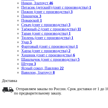
Никон, Златоуст
46
Пегасик (детский) (снят с производства)
1
Пижон (снят с производства)
3
Пикничок
3
Поварской
1
Секач (снят с производства)
3
Таёжный-2 (снят с производства)
11
Таран (снят с производства)
1
Тюлень (снят с производства)
1
Удар
5
Фартовый (снят с производства)
1
Харза (снят с производства)
2
Хищник (снят с производства)
6
Шашлычок (снят с производства)
5
Штурм
3
Ясный сокол, Павлово
22
Вавилон, Златоуст
8
Доставка
Отправляем заказы по России. Срок доставки от 1 до 
по предварительному заказу.