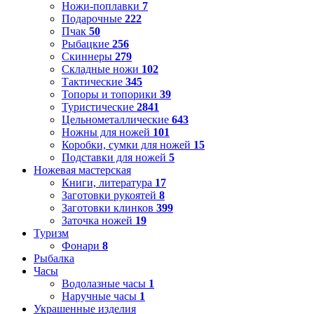
Ножи-поплавки
7
Подарочные
222
Пчак
50
Рыбацкие
256
Скиннеры
279
Складные ножи
102
Тактические
345
Топоры и топорики
39
Туристические
2841
Цельнометаллические
643
Ножны для ножей
101
Коробки, сумки для ножей
15
Подставки для ножей
5
Ножевая мастерская
Книги, литература
17
Заготовки рукоятей
8
Заготовки клинков
399
Заточка ножей
19
Туризм
Фонари
8
Рыбалка
Часы
Водолазные часы
1
Наручные часы
1
Украшенные изделия