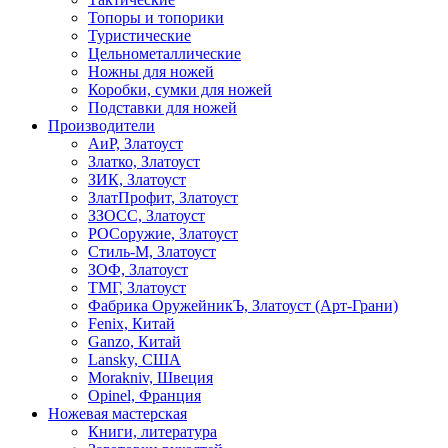
Топоры и топорики
Туристические
Цельнометаллические
Ножны для ножей
Коробки, сумки для ножей
Подставки для ножей
Производители
АиР, Златоуст
Златко, Златоуст
ЗИК, Златоуст
ЗлатПрофит, Златоуст
ЗЗОСС, Златоуст
РОСоружие, Златоуст
Стиль-М, Златоуст
ЗОФ, Златоуст
ТМГ, Златоуст
Фабрика ОружейникЪ, Златоуст (Арт-Грани)
Fenix, Китай
Ganzo, Китай
Lansky, США
Morakniv, Швеция
Opinel, Франция
Ножевая мастерская
Книги, литература