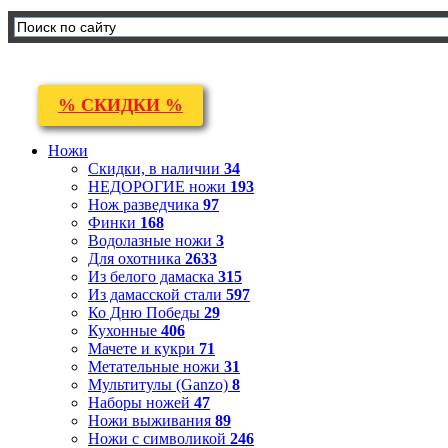
% СКИДКИ %
Ножи
Скидки, в наличии
34
НЕДОРОГИЕ ножи
193
Нож разведчика
97
Финки
168
Водолазные ножи
3
Для охотника
2633
Из белого дамаска
315
Из дамасской стали
597
Ко Дню Победы
29
Кухонные
406
Мачете и кукри
71
Метательные ножи
31
Мультитулы (Ganzo)
8
Наборы ножей
47
Ножи выживания
89
Ножи с символикой
246