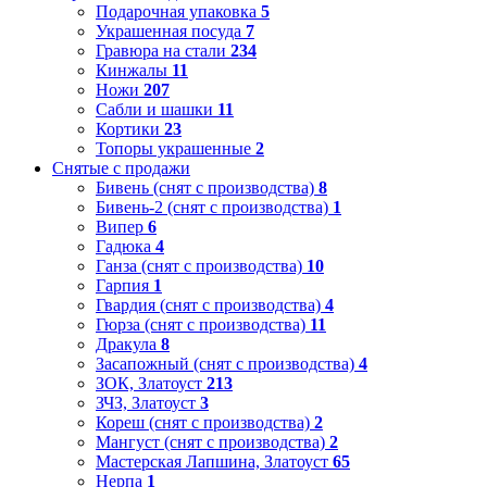
Подарочная упаковка
5
Украшенная посуда
7
Гравюра на стали
234
Кинжалы
11
Ножи
207
Сабли и шашки
11
Кортики
23
Топоры украшенные
2
Снятые с продажи
Бивень (снят с производства)
8
Бивень-2 (снят с производства)
1
Випер
6
Гадюка
4
Ганза (снят с производства)
10
Гарпия
1
Гвардия (снят с производства)
4
Гюрза (снят с производства)
11
Дракула
8
Засапожный (снят с производства)
4
ЗОК, Златоуст
213
ЗЧЗ, Златоуст
3
Кореш (снят с производства)
2
Мангуст (снят с производства)
2
Мастерская Лапшина, Златоуст
65
Нерпа
1