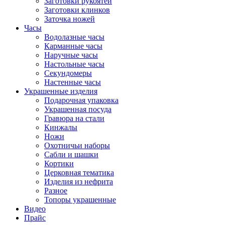
Заготовки рукоятей
Заготовки клинков
Заточка ножей
Часы
Водолазные часы
Карманные часы
Наручные часы
Настольные часы
Секундомеры
Настенные часы
Украшенные изделия
Подарочная упаковка
Украшенная посуда
Гравюра на стали
Кинжалы
Ножи
Охотничьи наборы
Сабли и шашки
Кортики
Церковная тематика
Изделия из нефрита
Разное
Топоры украшенные
Видео
Прайс