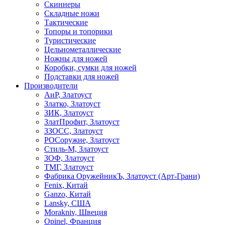
Скиннеры
Складные ножи
Тактические
Топоры и топорики
Туристические
Цельнометаллические
Ножны для ножей
Коробки, сумки для ножей
Подставки для ножей
Производители
АиР, Златоуст
Златко, Златоуст
ЗИК, Златоуст
ЗлатПрофит, Златоуст
ЗЗОСС, Златоуст
РОСоружие, Златоуст
Стиль-М, Златоуст
ЗОФ, Златоуст
ТМГ, Златоуст
Фабрика ОружейникЪ, Златоуст (Арт-Грани)
Fenix, Китай
Ganzo, Китай
Lansky, США
Morakniv, Швеция
Opinel, Франция