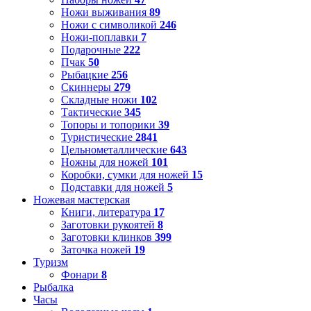
Ножи выживания
89
Ножи с символикой
246
Ножи-поплавки
7
Подарочные
222
Пчак
50
Рыбацкие
256
Скиннеры
279
Складные ножи
102
Тактические
345
Топоры и топорики
39
Туристические
2841
Цельнометаллические
643
Ножны для ножей
101
Коробки, сумки для ножей
15
Подставки для ножей
5
Ножевая мастерская
Книги, литература
17
Заготовки рукоятей
8
Заготовки клинков
399
Заточка ножей
19
Туризм
Фонари
8
Рыбалка
Часы