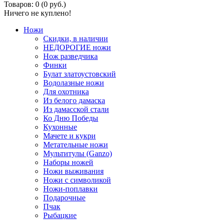
Товаров: 0 (0 руб.)
Ничего не куплено!
Ножи
Скидки, в наличии
НЕДОРОГИЕ ножи
Нож разведчика
Финки
Булат златоустовский
Водолазные ножи
Для охотника
Из белого дамаска
Из дамасской стали
Ко Дню Победы
Кухонные
Мачете и кукри
Метательные ножи
Мультитулы (Ganzo)
Наборы ножей
Ножи выживания
Ножи с символикой
Ножи-поплавки
Подарочные
Пчак
Рыбацкие