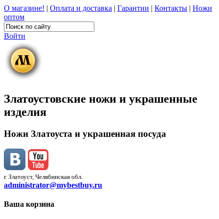
О магазине!
|
Оплата и доставка
|
Гарантии
|
Контакты
|
Ножи
оптом
Войти
Златоустовские ножи и украшенные
изделия
Ножи Златоуста и украшенная посуда
г. Златоуст, Челябинская обл.
administrator@mybestbuy.ru
Ваша корзина