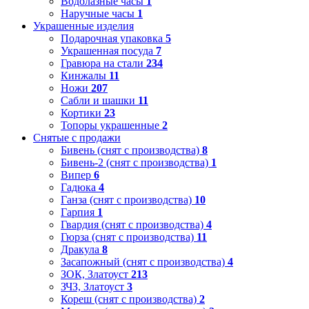
Водолазные часы
1
Наручные часы
1
Украшенные изделия
Подарочная упаковка
5
Украшенная посуда
7
Гравюра на стали
234
Кинжалы
11
Ножи
207
Сабли и шашки
11
Кортики
23
Топоры украшенные
2
Снятые с продажи
Бивень (снят с производства)
8
Бивень-2 (снят с производства)
1
Випер
6
Гадюка
4
Ганза (снят с производства)
10
Гарпия
1
Гвардия (снят с производства)
4
Гюрза (снят с производства)
11
Дракула
8
Засапожный (снят с производства)
4
ЗОК, Златоуст
213
ЗЧЗ, Златоуст
3
Кореш (снят с производства)
2