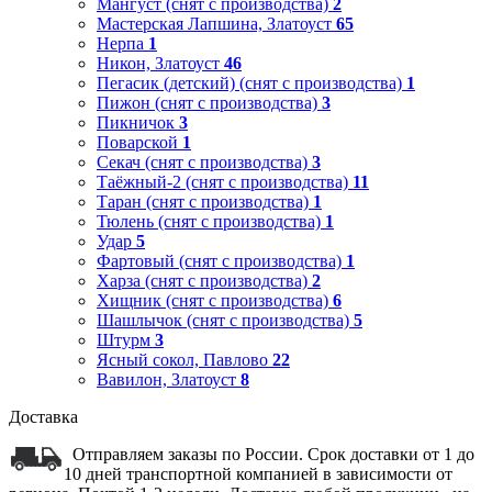
Мангуст (снят с производства)
2
Мастерская Лапшина, Златоуст
65
Нерпа
1
Никон, Златоуст
46
Пегасик (детский) (снят с производства)
1
Пижон (снят с производства)
3
Пикничок
3
Поварской
1
Секач (снят с производства)
3
Таёжный-2 (снят с производства)
11
Таран (снят с производства)
1
Тюлень (снят с производства)
1
Удар
5
Фартовый (снят с производства)
1
Харза (снят с производства)
2
Хищник (снят с производства)
6
Шашлычок (снят с производства)
5
Штурм
3
Ясный сокол, Павлово
22
Вавилон, Златоуст
8
Доставка
Отправляем заказы по России. Срок доставки от 1 до
10 дней транспортной компанией в зависимости от