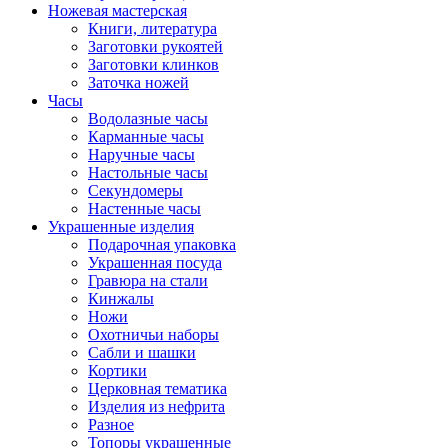
Ножевая мастерская
Книги, литература
Заготовки рукоятей
Заготовки клинков
Заточка ножей
Часы
Водолазные часы
Карманные часы
Наручные часы
Настольные часы
Секундомеры
Настенные часы
Украшенные изделия
Подарочная упаковка
Украшенная посуда
Гравюра на стали
Кинжалы
Ножи
Охотничьи наборы
Сабли и шашки
Кортики
Церковная тематика
Изделия из нефрита
Разное
Топоры украшенные