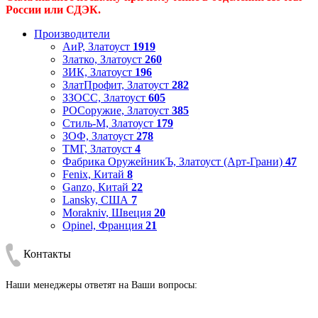
России или СДЭК.
Производители
АиР, Златоуст
1919
Златко, Златоуст
260
ЗИК, Златоуст
196
ЗлатПрофит, Златоуст
282
ЗЗОСС, Златоуст
605
РОСоружие, Златоуст
385
Стиль-М, Златоуст
179
ЗОФ, Златоуст
278
ТМГ, Златоуст
4
Фабрика ОружейникЪ, Златоуст (Арт-Грани)
47
Fenix, Китай
8
Ganzo, Китай
22
Lansky, США
7
Morakniv, Швеция
20
Opinel, Франция
21
Контакты
Наши менеджеры ответят на Ваши вопросы: