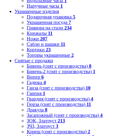
Водолазные часы
1
Наручные часы
1
Украшенные изделия
Подарочная упаковка
5
Украшенная посуда
7
Гравюра на стали
234
Кинжалы
11
Ножи
207
Сабли и шашки
11
Кортики
23
Топоры украшенные
2
Снятые с продажи
Бивень (снят с производства)
8
Бивень-2 (снят с производства)
1
Випер
6
Гадюка
4
Ганза (снят с производства)
10
Гарпия
1
Гвардия (снят с производства)
4
Гюрза (снят с производства)
11
Дракула
8
Засапожный (снят с производства)
4
ЗОК, Златоуст
213
ЗЧЗ, Златоуст
3
Кореш (снят с производства)
2