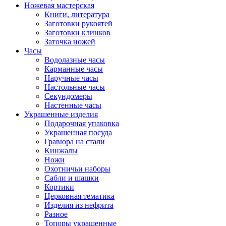
Ножевая мастерская
Книги, литература
Заготовки рукоятей
Заготовки клинков
Заточка ножей
Часы
Водолазные часы
Карманные часы
Наручные часы
Настольные часы
Секундомеры
Настенные часы
Украшенные изделия
Подарочная упаковка
Украшенная посуда
Гравюра на стали
Кинжалы
Ножи
Охотничьи наборы
Сабли и шашки
Кортики
Церковная тематика
Изделия из нефрита
Разное
Топоры украшенные