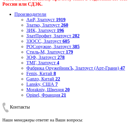
России или СДЭК.
Производители
АиР, Златоуст
1919
Златко, Златоуст
260
ЗИК, Златоуст
196
ЗлатПрофит, Златоуст
282
ЗЗОСС, Златоуст
605
РОСоружие, Златоуст
385
Стиль-М, Златоуст
179
ЗОФ, Златоуст
278
ТМГ, Златоуст
4
Фабрика ОружейникЪ, Златоуст (Арт-Грани)
47
Fenix, Китай
8
Ganzo, Китай
22
Lansky, США
7
Morakniv, Швеция
20
Opinel, Франция
21
Контакты
Наши менеджеры ответят на Ваши вопросы: