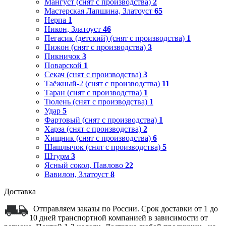
Мангуст (снят с производства)
2
Мастерская Лапшина, Златоуст
65
Нерпа
1
Никон, Златоуст
46
Пегасик (детский) (снят с производства)
1
Пижон (снят с производства)
3
Пикничок
3
Поварской
1
Секач (снят с производства)
3
Таёжный-2 (снят с производства)
11
Таран (снят с производства)
1
Тюлень (снят с производства)
1
Удар
5
Фартовый (снят с производства)
1
Харза (снят с производства)
2
Хищник (снят с производства)
6
Шашлычок (снят с производства)
5
Штурм
3
Ясный сокол, Павлово
22
Вавилон, Златоуст
8
Доставка
Отправляем заказы по России. Срок доставки от 1 до
10 дней транспортной компанией в зависимости от