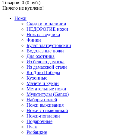
Товаров: 0 (0 руб.)
Ничего не куплено!
Ножи
Скидки, в наличии
НЕДОРОГИЕ ножи
Нож разведчика
Финки
Булат златоустовский
Водолазные ножи
Для охотника
Из белого дамаска
Из дамасской стали
Ко Дню Победы
Кухонные
Мачете и кукри
Метательные ножи
Мультитулы (Ganzo)
Наборы ножей
Ножи выживания
Ножи с символикой
Ножи-поплавки
Подарочные
Пчак
Рыбацкие