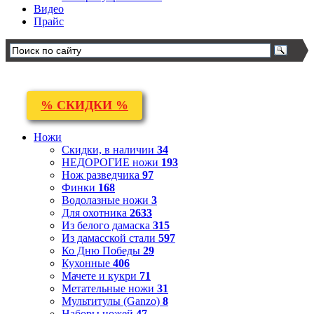
Видео
Прайс
% СКИДКИ %
Ножи
Скидки, в наличии
34
НЕДОРОГИЕ ножи
193
Нож разведчика
97
Финки
168
Водолазные ножи
3
Для охотника
2633
Из белого дамаска
315
Из дамасской стали
597
Ко Дню Победы
29
Кухонные
406
Мачете и кукри
71
Метательные ножи
31
Мультитулы (Ganzo)
8
Наборы ножей
47