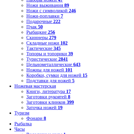
Ножи выживания
89
Ножи с символикой
246
Ножи-поплавки
7
Подарочные
222
Пчак
50
Рыбацкие
256
Скиннеры
279
Складные ножи
102
Тактические
345
Топоры и топорики
39
Туристические
2841
Цельнометаллические
643
Ножны для ножей
101
Коробки, сумки для ножей
15
Подставки для ножей
5
Ножевая мастерская
Книги, литература
17
Заготовки рукоятей
8
Заготовки клинков
399
Заточка ножей
19
Туризм
Фонари
8
Рыбалка
Часы