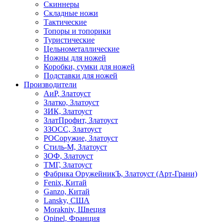
Скиннеры
Складные ножи
Тактические
Топоры и топорики
Туристические
Цельнометаллические
Ножны для ножей
Коробки, сумки для ножей
Подставки для ножей
Производители
АиР, Златоуст
Златко, Златоуст
ЗИК, Златоуст
ЗлатПрофит, Златоуст
ЗЗОСС, Златоуст
РОСоружие, Златоуст
Стиль-М, Златоуст
ЗОФ, Златоуст
ТМГ, Златоуст
Фабрика ОружейникЪ, Златоуст (Арт-Грани)
Fenix, Китай
Ganzo, Китай
Lansky, США
Morakniv, Швеция
Opinel, Франция