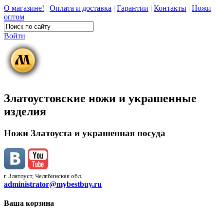
О магазине!
|
Оплата и доставка
|
Гарантии
|
Контакты
|
Ножи
оптом
Войти
Златоустовские ножи и украшенные
изделия
Ножи Златоуста и украшенная посуда
г. Златоуст, Челябинская обл.
administrator@mybestbuy.ru
Ваша корзина