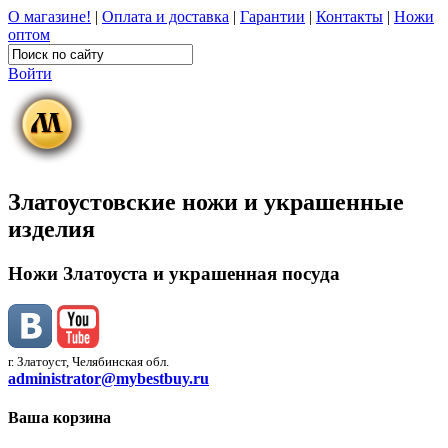
О магазине!
|
Оплата и доставка
|
Гарантии
|
Контакты
|
Ножи
оптом
Войти
Златоустовские ножи и украшенные
изделия
Ножи Златоуста и украшенная посуда
г. Златоуст, Челябинская обл.
administrator@mybestbuy.ru
Ваша корзина