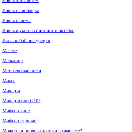
Ловля линя летом
Ловля на воблеры
Ловля налима
Ловля щуки на спиннинг в октябре
Люля-кебаб по-турецки
Мачете
Мельхиор
Метательные ножи
Миасс
Микарта
Микарта или G10?
Мифы о лине
Мифы о туризме
Можно ли провозить ножи в самолете?