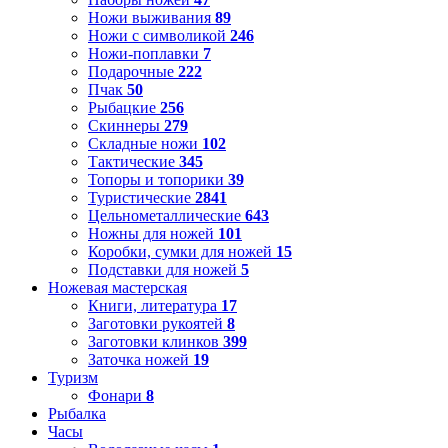
Ножи выживания
89
Ножи с символикой
246
Ножи-поплавки
7
Подарочные
222
Пчак
50
Рыбацкие
256
Скиннеры
279
Складные ножи
102
Тактические
345
Топоры и топорики
39
Туристические
2841
Цельнометаллические
643
Ножны для ножей
101
Коробки, сумки для ножей
15
Подставки для ножей
5
Ножевая мастерская
Книги, литература
17
Заготовки рукоятей
8
Заготовки клинков
399
Заточка ножей
19
Туризм
Фонари
8
Рыбалка
Часы