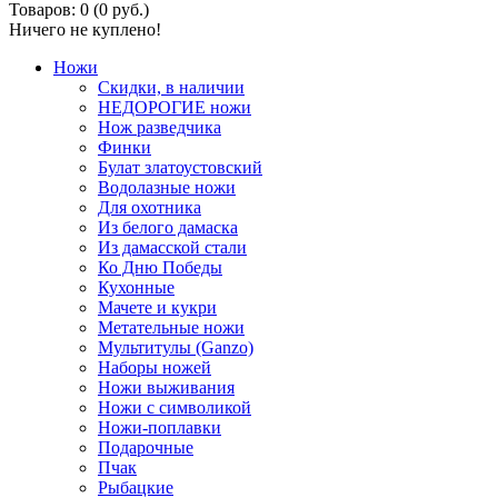
Товаров: 0 (0 руб.)
Ничего не куплено!
Ножи
Скидки, в наличии
НЕДОРОГИЕ ножи
Нож разведчика
Финки
Булат златоустовский
Водолазные ножи
Для охотника
Из белого дамаска
Из дамасской стали
Ко Дню Победы
Кухонные
Мачете и кукри
Метательные ножи
Мультитулы (Ganzo)
Наборы ножей
Ножи выживания
Ножи с символикой
Ножи-поплавки
Подарочные
Пчак
Рыбацкие