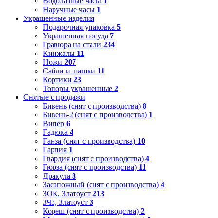
Водолазные часы
1
Наручные часы
1
Украшенные изделия
Подарочная упаковка
5
Украшенная посуда
7
Гравюра на стали
234
Кинжалы
11
Ножи
207
Сабли и шашки
11
Кортики
23
Топоры украшенные
2
Снятые с продажи
Бивень (снят с производства)
8
Бивень-2 (снят с производства)
1
Випер
6
Гадюка
4
Ганза (снят с производства)
10
Гарпия
1
Гвардия (снят с производства)
4
Гюрза (снят с производства)
11
Дракула
8
Засапожный (снят с производства)
4
ЗОК, Златоуст
213
ЗЧЗ, Златоуст
3
Кореш (снят с производства)
2