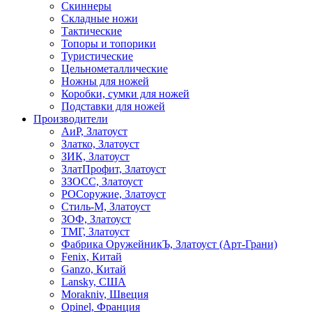
Скиннеры
Складные ножи
Тактические
Топоры и топорики
Туристические
Цельнометаллические
Ножны для ножей
Коробки, сумки для ножей
Подставки для ножей
Производители
АиР, Златоуст
Златко, Златоуст
ЗИК, Златоуст
ЗлатПрофит, Златоуст
ЗЗОСС, Златоуст
РОСоружие, Златоуст
Стиль-М, Златоуст
ЗОФ, Златоуст
ТМГ, Златоуст
Фабрика ОружейникЪ, Златоуст (Арт-Грани)
Fenix, Китай
Ganzo, Китай
Lansky, США
Morakniv, Швеция
Opinel, Франция