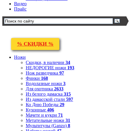
Видео
Прайс
% СКИДКИ %
Ножи
Скидки, в наличии
34
НЕДОРОГИЕ ножи
193
Нож разведчика
97
Финки
168
Водолазные ножи
3
Для охотника
2633
Из белого дамаска
315
Из дамасской стали
597
Ко Дню Победы
29
Кухонные
406
Мачете и кукри
71
Метательные ножи
31
Мультитулы (Ganzo)
8
Наборы ножей
47