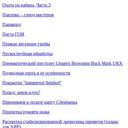
Охота на кабана. Часть 3
Павлово – город мастеров
Паракорд
Паста ГОИ
Первые весенние грибы
Пескоструйная обработка
Пневматический пистолет Umarex Browning Buck Mark URX
Подводная охота и ее особенности
Покрытие "hammered finished"
Поход: зачем идти?
Принимаем к оплате карту Сбербанка
Пропитка рукояти ножа
Расцветка стабилизированной древесины премиум (только
для АИР)