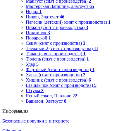
Мангуст (снят с производства)
2
Мастерская Лапшина, Златоуст
65
Нерпа
1
Никон, Златоуст
46
Пегасик (детский) (снят с производства)
1
Пижон (снят с производства)
3
Пикничок
3
Поварской
1
Секач (снят с производства)
3
Таёжный-2 (снят с производства)
11
Таран (снят с производства)
1
Тюлень (снят с производства)
1
Удар
5
Фартовый (снят с производства)
1
Харза (снят с производства)
2
Хищник (снят с производства)
6
Шашлычок (снят с производства)
5
Штурм
3
Ясный сокол, Павлово
22
Вавилон, Златоуст
8
Информация
Безопасные покупки в интернете
Clip-point