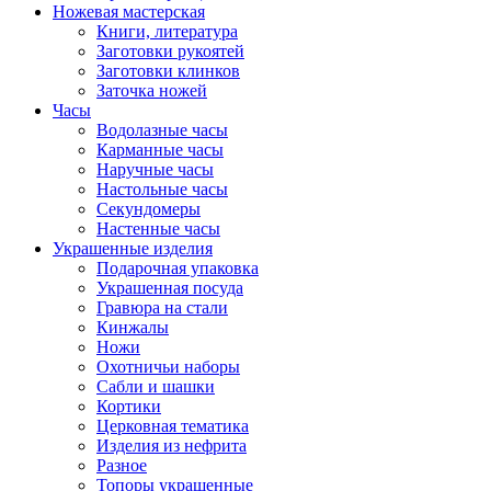
Ножевая мастерская
Книги, литература
Заготовки рукоятей
Заготовки клинков
Заточка ножей
Часы
Водолазные часы
Карманные часы
Наручные часы
Настольные часы
Секундомеры
Настенные часы
Украшенные изделия
Подарочная упаковка
Украшенная посуда
Гравюра на стали
Кинжалы
Ножи
Охотничьи наборы
Сабли и шашки
Кортики
Церковная тематика
Изделия из нефрита
Разное
Топоры украшенные