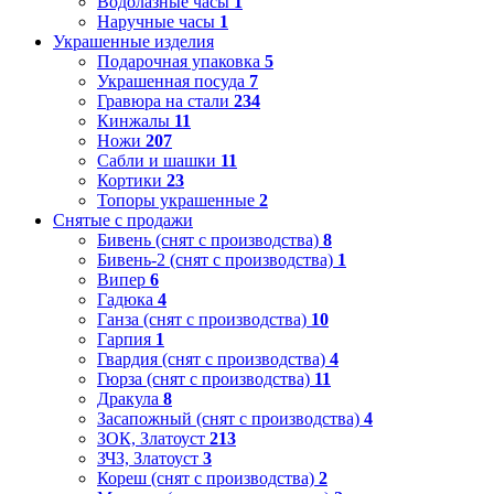
Водолазные часы
1
Наручные часы
1
Украшенные изделия
Подарочная упаковка
5
Украшенная посуда
7
Гравюра на стали
234
Кинжалы
11
Ножи
207
Сабли и шашки
11
Кортики
23
Топоры украшенные
2
Снятые с продажи
Бивень (снят с производства)
8
Бивень-2 (снят с производства)
1
Випер
6
Гадюка
4
Ганза (снят с производства)
10
Гарпия
1
Гвардия (снят с производства)
4
Гюрза (снят с производства)
11
Дракула
8
Засапожный (снят с производства)
4
ЗОК, Златоуст
213
ЗЧЗ, Златоуст
3
Кореш (снят с производства)
2