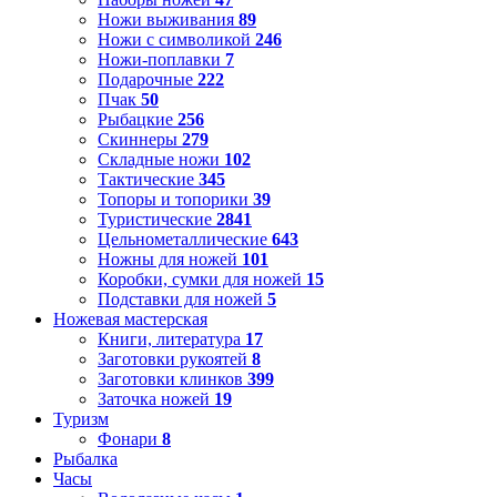
Ножи выживания
89
Ножи с символикой
246
Ножи-поплавки
7
Подарочные
222
Пчак
50
Рыбацкие
256
Скиннеры
279
Складные ножи
102
Тактические
345
Топоры и топорики
39
Туристические
2841
Цельнометаллические
643
Ножны для ножей
101
Коробки, сумки для ножей
15
Подставки для ножей
5
Ножевая мастерская
Книги, литература
17
Заготовки рукоятей
8
Заготовки клинков
399
Заточка ножей
19
Туризм
Фонари
8
Рыбалка
Часы