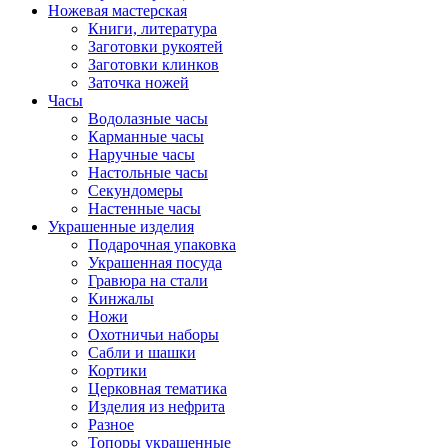
Ножевая мастерская
Книги, литература
Заготовки рукоятей
Заготовки клинков
Заточка ножей
Часы
Водолазные часы
Карманные часы
Наручные часы
Настольные часы
Секундомеры
Настенные часы
Украшенные изделия
Подарочная упаковка
Украшенная посуда
Гравюра на стали
Кинжалы
Ножи
Охотничьи наборы
Сабли и шашки
Кортики
Церковная тематика
Изделия из нефрита
Разное
Топоры украшенные