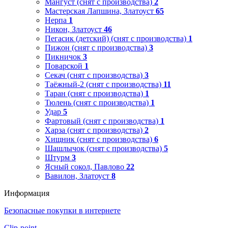
Мангуст (снят с производства)
2
Мастерская Лапшина, Златоуст
65
Нерпа
1
Никон, Златоуст
46
Пегасик (детский) (снят с производства)
1
Пижон (снят с производства)
3
Пикничок
3
Поварской
1
Секач (снят с производства)
3
Таёжный-2 (снят с производства)
11
Таран (снят с производства)
1
Тюлень (снят с производства)
1
Удар
5
Фартовый (снят с производства)
1
Харза (снят с производства)
2
Хищник (снят с производства)
6
Шашлычок (снят с производства)
5
Штурм
3
Ясный сокол, Павлово
22
Вавилон, Златоуст
8
Информация
Безопасные покупки в интернете
Clip-point