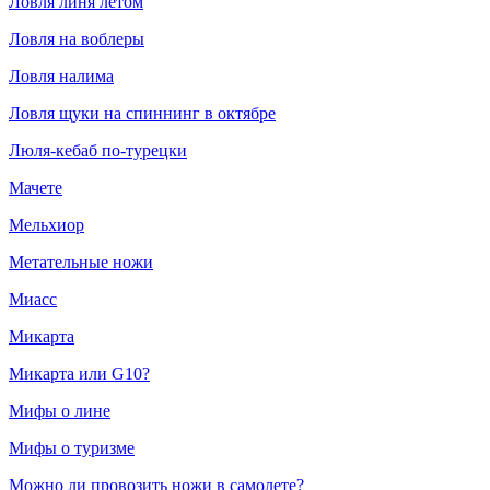
Ловля линя летом
Ловля на воблеры
Ловля налима
Ловля щуки на спиннинг в октябре
Люля-кебаб по-турецки
Мачете
Мельхиор
Метательные ножи
Миасс
Микарта
Микарта или G10?
Мифы о лине
Мифы о туризме
Можно ли провозить ножи в самолете?