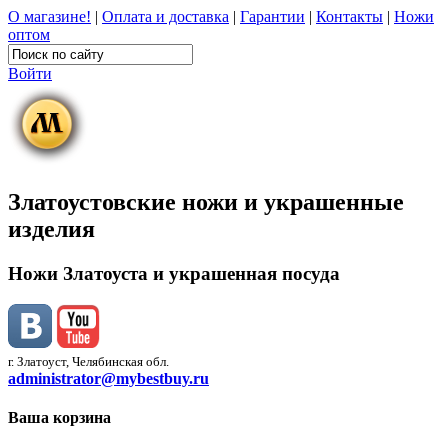
О магазине!
|
Оплата и доставка
|
Гарантии
|
Контакты
|
Ножи
оптом
Войти
Златоустовские ножи и украшенные
изделия
Ножи Златоуста и украшенная посуда
г. Златоуст, Челябинская обл.
administrator@mybestbuy.ru
Ваша корзина