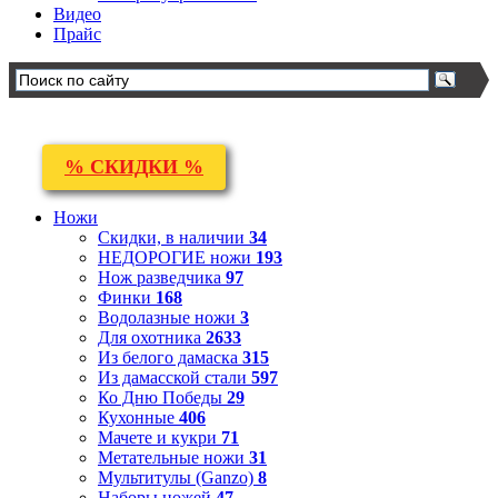
Видео
Прайс
% СКИДКИ %
Ножи
Скидки, в наличии
34
НЕДОРОГИЕ ножи
193
Нож разведчика
97
Финки
168
Водолазные ножи
3
Для охотника
2633
Из белого дамаска
315
Из дамасской стали
597
Ко Дню Победы
29
Кухонные
406
Мачете и кукри
71
Метательные ножи
31
Мультитулы (Ganzo)
8
Наборы ножей
47