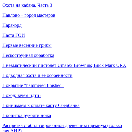
Охота на кабана. Часть 3
Павлово – город мастеров
Паракорд
Паста ГОИ
Первые весенние грибы
Пескоструйная обработка
Пневматический пистолет Umarex Browning Buck Mark URX
Подводная охота и ее особенности
Покрытие "hammered finished"
Поход: зачем идти?
Принимаем к оплате карту Сбербанка
Пропитка рукояти ножа
Расцветка стабилизированной древесины премиум (только
для АИР)