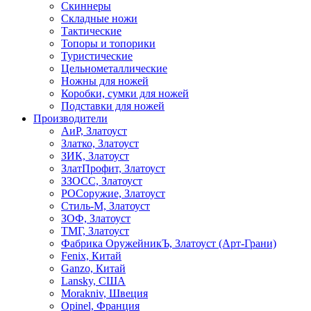
Скиннеры
Складные ножи
Тактические
Топоры и топорики
Туристические
Цельнометаллические
Ножны для ножей
Коробки, сумки для ножей
Подставки для ножей
Производители
АиР, Златоуст
Златко, Златоуст
ЗИК, Златоуст
ЗлатПрофит, Златоуст
ЗЗОСС, Златоуст
РОСоружие, Златоуст
Стиль-М, Златоуст
ЗОФ, Златоуст
ТМГ, Златоуст
Фабрика ОружейникЪ, Златоуст (Арт-Грани)
Fenix, Китай
Ganzo, Китай
Lansky, США
Morakniv, Швеция
Opinel, Франция