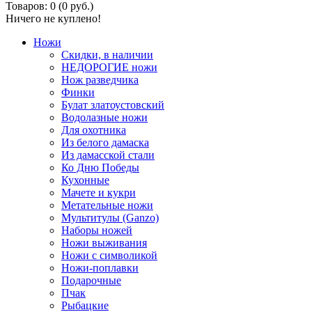
Товаров: 0 (0 руб.)
Ничего не куплено!
Ножи
Скидки, в наличии
НЕДОРОГИЕ ножи
Нож разведчика
Финки
Булат златоустовский
Водолазные ножи
Для охотника
Из белого дамаска
Из дамасской стали
Ко Дню Победы
Кухонные
Мачете и кукри
Метательные ножи
Мультитулы (Ganzo)
Наборы ножей
Ножи выживания
Ножи с символикой
Ножи-поплавки
Подарочные
Пчак
Рыбацкие