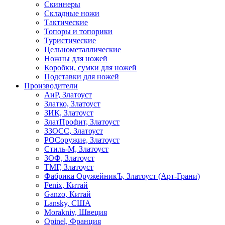
Скиннеры
Складные ножи
Тактические
Топоры и топорики
Туристические
Цельнометаллические
Ножны для ножей
Коробки, сумки для ножей
Подставки для ножей
Производители
АиР, Златоуст
Златко, Златоуст
ЗИК, Златоуст
ЗлатПрофит, Златоуст
ЗЗОСС, Златоуст
РОСоружие, Златоуст
Стиль-М, Златоуст
ЗОФ, Златоуст
ТМГ, Златоуст
Фабрика ОружейникЪ, Златоуст (Арт-Грани)
Fenix, Китай
Ganzo, Китай
Lansky, США
Morakniv, Швеция
Opinel, Франция