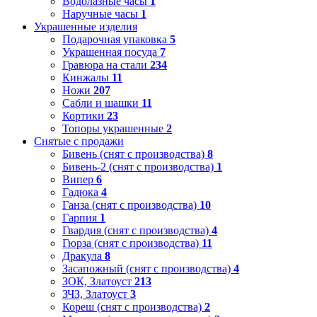
Водолазные часы
1
Наручные часы
1
Украшенные изделия
Подарочная упаковка
5
Украшенная посуда
7
Гравюра на стали
234
Кинжалы
11
Ножи
207
Сабли и шашки
11
Кортики
23
Топоры украшенные
2
Снятые с продажи
Бивень (снят с производства)
8
Бивень-2 (снят с производства)
1
Випер
6
Гадюка
4
Ганза (снят с производства)
10
Гарпия
1
Гвардия (снят с производства)
4
Гюрза (снят с производства)
11
Дракула
8
Засапожный (снят с производства)
4
ЗОК, Златоуст
213
ЗЧЗ, Златоуст
3
Кореш (снят с производства)
2