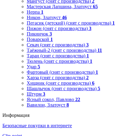
Мангуст (снят с производства)
2
Мастерская Лапшина, Златоуст
65
Нерпа
1
Никон, Златоуст
46
Пегасик (детский) (снят с производства)
1
Пижон (снят с производства)
3
Пикничок
3
Поварской
1
Секач (снят с производства)
3
Таёжный-2 (снят с производства)
11
Таран (снят с производства)
1
Тюлень (снят с производства)
1
Удар
5
Фартовый (снят с производства)
1
Харза (снят с производства)
2
Хищник (снят с производства)
6
Шашлычок (снят с производства)
5
Штурм
3
Ясный сокол, Павлово
22
Вавилон, Златоуст
8
Информация
Безопасные покупки в интернете
Clip-point