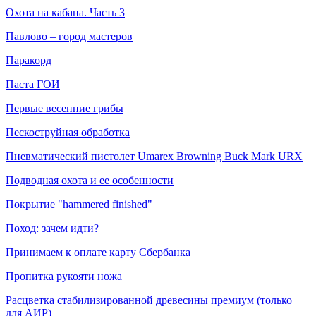
Охота на кабана. Часть 3
Павлово – город мастеров
Паракорд
Паста ГОИ
Первые весенние грибы
Пескоструйная обработка
Пневматический пистолет Umarex Browning Buck Mark URX
Подводная охота и ее особенности
Покрытие "hammered finished"
Поход: зачем идти?
Принимаем к оплате карту Сбербанка
Пропитка рукояти ножа
Расцветка стабилизированной древесины премиум (только
для АИР)