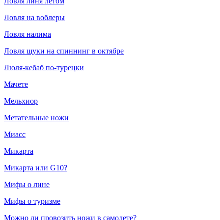
Ловля линя летом
Ловля на воблеры
Ловля налима
Ловля щуки на спиннинг в октябре
Люля-кебаб по-турецки
Мачете
Мельхиор
Метательные ножи
Миасс
Микарта
Микарта или G10?
Мифы о лине
Мифы о туризме
Можно ли провозить ножи в самолете?