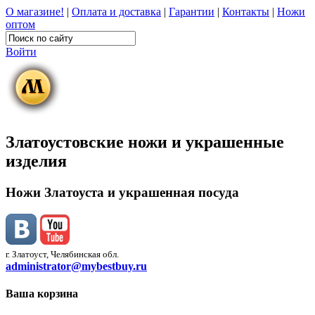
О магазине!
|
Оплата и доставка
|
Гарантии
|
Контакты
|
Ножи
оптом
Войти
Златоустовские ножи и украшенные
изделия
Ножи Златоуста и украшенная посуда
г. Златоуст, Челябинская обл.
administrator@mybestbuy.ru
Ваша корзина