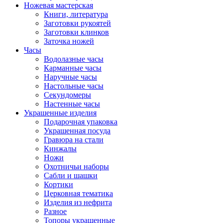
Ножевая мастерская
Книги, литература
Заготовки рукоятей
Заготовки клинков
Заточка ножей
Часы
Водолазные часы
Карманные часы
Наручные часы
Настольные часы
Секундомеры
Настенные часы
Украшенные изделия
Подарочная упаковка
Украшенная посуда
Гравюра на стали
Кинжалы
Ножи
Охотничьи наборы
Сабли и шашки
Кортики
Церковная тематика
Изделия из нефрита
Разное
Топоры украшенные