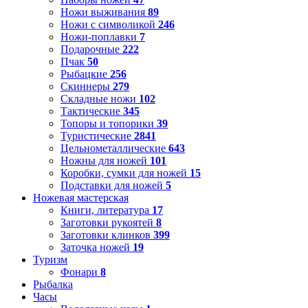
Ножи выживания
89
Ножи с символикой
246
Ножи-поплавки
7
Подарочные
222
Пчак
50
Рыбацкие
256
Скиннеры
279
Складные ножи
102
Тактические
345
Топоры и топорики
39
Туристические
2841
Цельнометаллические
643
Ножны для ножей
101
Коробки, сумки для ножей
15
Подставки для ножей
5
Ножевая мастерская
Книги, литература
17
Заготовки рукоятей
8
Заготовки клинков
399
Заточка ножей
19
Туризм
Фонари
8
Рыбалка
Часы