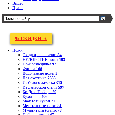
Видео
Прайс
% СКИДКИ %
Ножи
Скидки, в наличии
34
НЕДОРОГИЕ ножи
193
Нож разведчика
97
Финки
168
Водолазные ножи
3
Для охотника
2633
Из белого дамаска
315
Из дамасской стали
597
Ко Дню Победы
29
Кухонные
406
Мачете и кукри
71
Метательные ножи
31
Мультитулы (Ganzo)
8
Наборы ножей
47