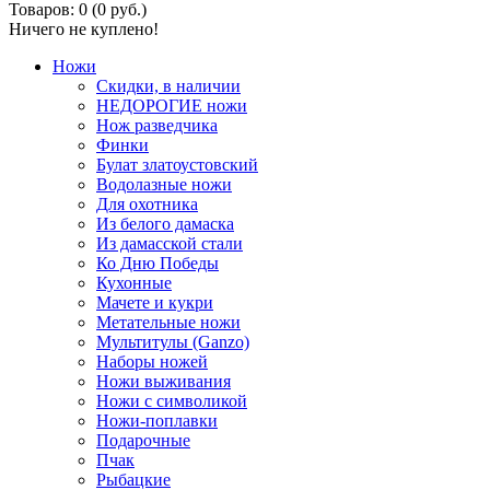
Товаров: 0 (0 руб.)
Ничего не куплено!
Ножи
Скидки, в наличии
НЕДОРОГИЕ ножи
Нож разведчика
Финки
Булат златоустовский
Водолазные ножи
Для охотника
Из белого дамаска
Из дамасской стали
Ко Дню Победы
Кухонные
Мачете и кукри
Метательные ножи
Мультитулы (Ganzo)
Наборы ножей
Ножи выживания
Ножи с символикой
Ножи-поплавки
Подарочные
Пчак
Рыбацкие