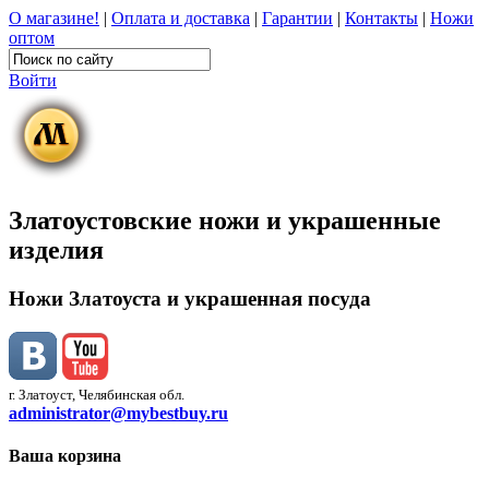
О магазине!
|
Оплата и доставка
|
Гарантии
|
Контакты
|
Ножи
оптом
Войти
Златоустовские ножи и украшенные
изделия
Ножи Златоуста и украшенная посуда
г. Златоуст, Челябинская обл.
administrator@mybestbuy.ru
Ваша корзина