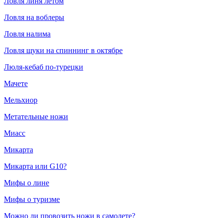
Ловля линя летом
Ловля на воблеры
Ловля налима
Ловля щуки на спиннинг в октябре
Люля-кебаб по-турецки
Мачете
Мельхиор
Метательные ножи
Миасс
Микарта
Микарта или G10?
Мифы о лине
Мифы о туризме
Можно ли провозить ножи в самолете?