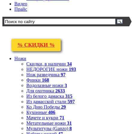
Видео
Прайс
% СКИДКИ %
Ножи
Скидки, в наличии
34
НЕДОРОГИЕ ножи
193
Нож разведчика
97
Финки
168
Водолазные ножи
3
Для охотника
2633
Из белого дамаска
315
Из дамасской стали
597
Ко Дню Победы
29
Кухонные
406
Мачете и кукри
71
Метательные ножи
31
Мультитулы (Ganzo)
8
Наборы ножей
47