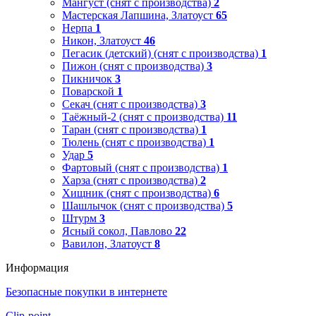
Мангуст (снят с производства)
2
Мастерская Лапшина, Златоуст
65
Нерпа
1
Никон, Златоуст
46
Пегасик (детский) (снят с производства)
1
Пижон (снят с производства)
3
Пикничок
3
Поварской
1
Секач (снят с производства)
3
Таёжный-2 (снят с производства)
11
Таран (снят с производства)
1
Тюлень (снят с производства)
1
Удар
5
Фартовый (снят с производства)
1
Харза (снят с производства)
2
Хищник (снят с производства)
6
Шашлычок (снят с производства)
5
Штурм
3
Ясный сокол, Павлово
22
Вавилон, Златоуст
8
Информация
Безопасные покупки в интернете
Clip-point