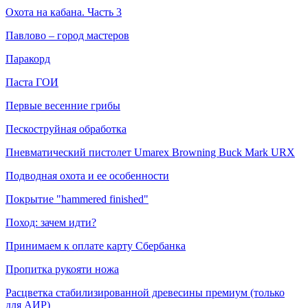
Охота на кабана. Часть 3
Павлово – город мастеров
Паракорд
Паста ГОИ
Первые весенние грибы
Пескоструйная обработка
Пневматический пистолет Umarex Browning Buck Mark URX
Подводная охота и ее особенности
Покрытие "hammered finished"
Поход: зачем идти?
Принимаем к оплате карту Сбербанка
Пропитка рукояти ножа
Расцветка стабилизированной древесины премиум (только
для АИР)