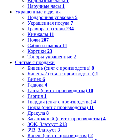
Водолазные часы
1
Наручные часы
1
Украшенные изделия
Подарочная упаковка
5
Украшенная посуда
7
Гравюра на стали
234
Кинжалы
11
Ножи
207
Сабли и шашки
11
Кортики
23
Топоры украшенные
2
Снятые с продажи
Бивень (снят с производства)
8
Бивень-2 (снят с производства)
1
Випер
6
Гадюка
4
Ганза (снят с производства)
10
Гарпия
1
Гвардия (снят с производства)
4
Гюрза (снят с производства)
11
Дракула
8
Засапожный (снят с производства)
4
ЗОК, Златоуст
213
ЗЧЗ, Златоуст
3
Кореш (снят с производства)
2