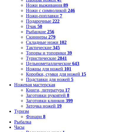
Ножи выживания
89
Ножи с символикой
246
Ножи-поплавки
7
Подарочные
222
Пчак
50
Рыбацкие
256
Скиннеры
279
Складные ножи
102
Тактические
345
Топоры и топорики
39
Туристические
2841
Цельнометаллические
643
Ножны для ножей
101
Коробки, сумки для ножей
15
Подставки для ножей
5
Ножевая мастерская
Книги, литература
17
Заготовки рукоятей
8
Заготовки клинков
399
Заточка ножей
19
Туризм
Фонари
8
Рыбалка
Часы