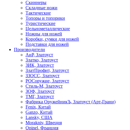
Скиннеры
Складные ножи
Тактические
Топоры и топорики
Туристические
Цельнометаллические
Ножны для ножей
Коробки, сумки для ножей
Подставки для ножей
Производители
АиР, Златоуст
Златко, Златоуст
ЗИК, Златоуст
ЗлатПрофит, Златоуст
ЗЗОСС, Златоуст
РОСоружие, Златоуст
Стиль-М, Златоуст
ЗОФ, Златоуст
ТМГ, Златоуст
Фабрика ОружейникЪ, Златоуст (Арт-Грани)
Fenix, Китай
Ganzo, Китай
Lansky, США
Morakniv, Швеция
Opinel, Франция