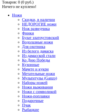
Товаров: 0 (0 руб.)
Ничего не куплено!
Ножи
Скидки, в наличии
НЕДОРОГИЕ ножи
Нож разведчика
Финки
Булат златоустовский
Водолазные ножи
Для охотника
Из белого дамаска
Из дамасской стали
Ко Дню Победы
Кухонные
Мачете и кукри
Метательные ножи
Мультитулы (Ganzo)
Наборы ножей
Ножи выживания
Ножи с символикой
Ножи-поплавки
Подарочные
Пчак
Рыбацкие