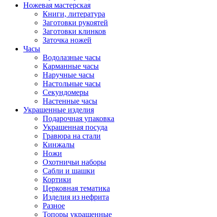
Ножевая мастерская
Книги, литература
Заготовки рукоятей
Заготовки клинков
Заточка ножей
Часы
Водолазные часы
Карманные часы
Наручные часы
Настольные часы
Секундомеры
Настенные часы
Украшенные изделия
Подарочная упаковка
Украшенная посуда
Гравюра на стали
Кинжалы
Ножи
Охотничьи наборы
Сабли и шашки
Кортики
Церковная тематика
Изделия из нефрита
Разное
Топоры украшенные