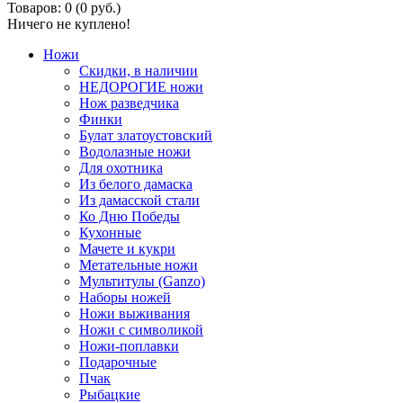
Товаров: 0 (0 руб.)
Ничего не куплено!
Ножи
Скидки, в наличии
НЕДОРОГИЕ ножи
Нож разведчика
Финки
Булат златоустовский
Водолазные ножи
Для охотника
Из белого дамаска
Из дамасской стали
Ко Дню Победы
Кухонные
Мачете и кукри
Метательные ножи
Мультитулы (Ganzo)
Наборы ножей
Ножи выживания
Ножи с символикой
Ножи-поплавки
Подарочные
Пчак
Рыбацкие