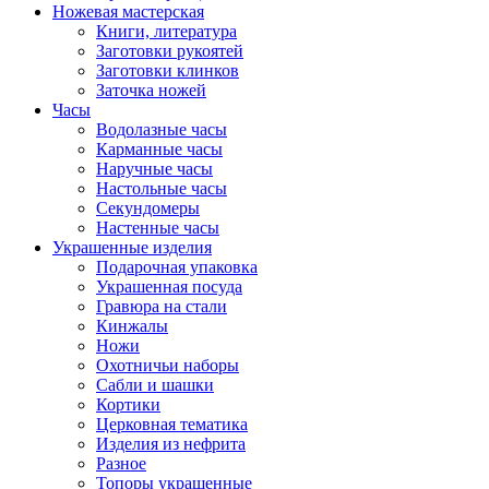
Ножевая мастерская
Книги, литература
Заготовки рукоятей
Заготовки клинков
Заточка ножей
Часы
Водолазные часы
Карманные часы
Наручные часы
Настольные часы
Секундомеры
Настенные часы
Украшенные изделия
Подарочная упаковка
Украшенная посуда
Гравюра на стали
Кинжалы
Ножи
Охотничьи наборы
Сабли и шашки
Кортики
Церковная тематика
Изделия из нефрита
Разное
Топоры украшенные