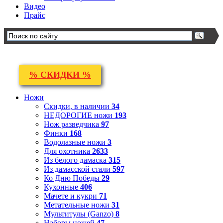
Видео
Прайс
% СКИДКИ %
Ножи
Скидки, в наличии
34
НЕДОРОГИЕ ножи
193
Нож разведчика
97
Финки
168
Водолазные ножи
3
Для охотника
2633
Из белого дамаска
315
Из дамасской стали
597
Ко Дню Победы
29
Кухонные
406
Мачете и кукри
71
Метательные ножи
31
Мультитулы (Ganzo)
8
Наборы ножей
47