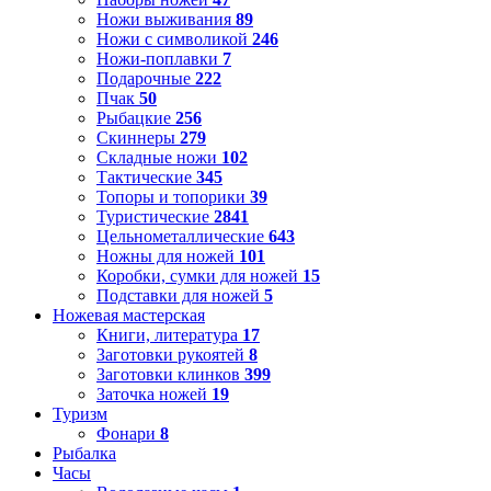
Ножи выживания
89
Ножи с символикой
246
Ножи-поплавки
7
Подарочные
222
Пчак
50
Рыбацкие
256
Скиннеры
279
Складные ножи
102
Тактические
345
Топоры и топорики
39
Туристические
2841
Цельнометаллические
643
Ножны для ножей
101
Коробки, сумки для ножей
15
Подставки для ножей
5
Ножевая мастерская
Книги, литература
17
Заготовки рукоятей
8
Заготовки клинков
399
Заточка ножей
19
Туризм
Фонари
8
Рыбалка
Часы