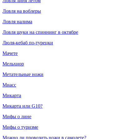
Ловля линя летом
Ловля на воблеры
Ловля налима
Ловля щуки на спиннинг в октябре
Люля-кебаб по-турецки
Мачете
Мельхиор
Метательные ножи
Миасс
Микарта
Микарта или G10?
Мифы о лине
Мифы о туризме
Можно ли провозить ножи в самолете?