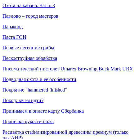
Охота на кабана. Часть 3
Павлово – город мастеров
Паракорд
Паста ГОИ
Первые весенние грибы
Пескоструйная обработка
Пневматический пистолет Umarex Browning Buck Mark URX
Подводная охота и ее особенности
Покрытие "hammered finished"
Поход: зачем идти?
Принимаем к оплате карту Сбербанка
Пропитка рукояти ножа
Расцветка стабилизированной древесины премиум (только
для АИР)