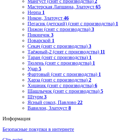
Мангуст (снят с производства)
2
Мастерская Лапшина, Златоуст
65
Нерпа
1
Никон, Златоуст
46
Пегасик (детский) (снят с производства)
1
Пижон (снят с производства)
3
Пикничок
3
Поварской
1
Секач (снят с производства)
3
Таёжный-2 (снят с производства)
11
Таран (снят с производства)
1
Тюлень (снят с производства)
1
Удар
5
Фартовый (снят с производства)
1
Харза (снят с производства)
2
Хищник (снят с производства)
6
Шашлычок (снят с производства)
5
Штурм
3
Ясный сокол, Павлово
22
Вавилон, Златоуст
8
Информация
Безопасные покупки в интернете
Clip-point