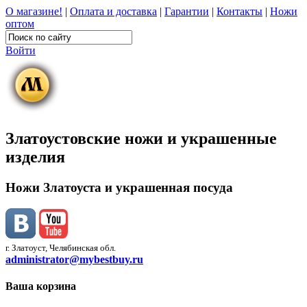
О магазине!
|
Оплата и доставка
|
Гарантии
|
Контакты
|
Ножи
оптом
Войти
Златоустовские ножи и украшенные
изделия
Ножи Златоуста и украшенная посуда
г. Златоуст, Челябинская обл.
administrator@mybestbuy.ru
Ваша корзина