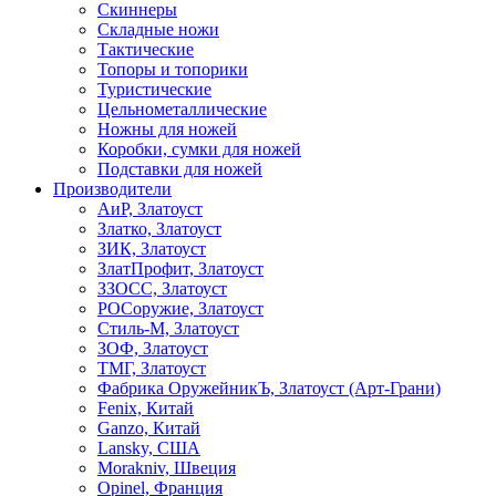
Скиннеры
Складные ножи
Тактические
Топоры и топорики
Туристические
Цельнометаллические
Ножны для ножей
Коробки, сумки для ножей
Подставки для ножей
Производители
АиР, Златоуст
Златко, Златоуст
ЗИК, Златоуст
ЗлатПрофит, Златоуст
ЗЗОСС, Златоуст
РОСоружие, Златоуст
Стиль-М, Златоуст
ЗОФ, Златоуст
ТМГ, Златоуст
Фабрика ОружейникЪ, Златоуст (Арт-Грани)
Fenix, Китай
Ganzo, Китай
Lansky, США
Morakniv, Швеция
Opinel, Франция