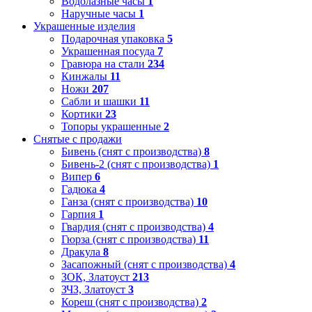
Водолазные часы
1
Наручные часы
1
Украшенные изделия
Подарочная упаковка
5
Украшенная посуда
7
Гравюра на стали
234
Кинжалы
11
Ножи
207
Сабли и шашки
11
Кортики
23
Топоры украшенные
2
Снятые с продажи
Бивень (снят с производства)
8
Бивень-2 (снят с производства)
1
Випер
6
Гадюка
4
Ганза (снят с производства)
10
Гарпия
1
Гвардия (снят с производства)
4
Гюрза (снят с производства)
11
Дракула
8
Засапожный (снят с производства)
4
ЗОК, Златоуст
213
ЗЧЗ, Златоуст
3
Кореш (снят с производства)
2