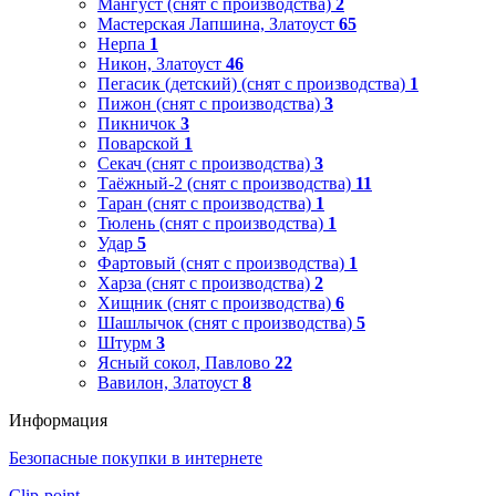
Мангуст (снят с производства)
2
Мастерская Лапшина, Златоуст
65
Нерпа
1
Никон, Златоуст
46
Пегасик (детский) (снят с производства)
1
Пижон (снят с производства)
3
Пикничок
3
Поварской
1
Секач (снят с производства)
3
Таёжный-2 (снят с производства)
11
Таран (снят с производства)
1
Тюлень (снят с производства)
1
Удар
5
Фартовый (снят с производства)
1
Харза (снят с производства)
2
Хищник (снят с производства)
6
Шашлычок (снят с производства)
5
Штурм
3
Ясный сокол, Павлово
22
Вавилон, Златоуст
8
Информация
Безопасные покупки в интернете
Clip-point