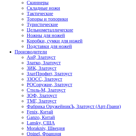
Скиннеры
Складные ножи
Тактические
Топоры и топорики
Туристические
Цельнометаллические
Ножны для ножей
Коробки, сумки для ножей
Подставки для ножей
Производители
АиР, Златоуст
Златко, Златоуст
ЗИК, Златоуст
ЗлатПрофит, Златоуст
ЗЗОСС, Златоуст
РОСоружие, Златоуст
Стиль-М, Златоуст
ЗОФ, Златоуст
ТМГ, Златоуст
Фабрика ОружейникЪ, Златоуст (Арт-Грани)
Fenix, Китай
Ganzo, Китай
Lansky, США
Morakniv, Швеция
Opinel, Франция