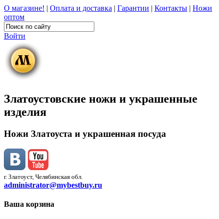
О магазине!
|
Оплата и доставка
|
Гарантии
|
Контакты
|
Ножи
оптом
Войти
Златоустовские ножи и украшенные
изделия
Ножи Златоуста и украшенная посуда
г. Златоуст, Челябинская обл.
administrator@mybestbuy.ru
Ваша корзина