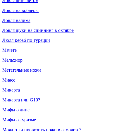
Ловля линя летом
Ловля на воблеры
Ловля налима
Ловля щуки на спиннинг в октябре
Люля-кебаб по-турецки
Мачете
Мельхиор
Метательные ножи
Миасс
Микарта
Микарта или G10?
Мифы о лине
Мифы о туризме
Можно ли провозить ножи в самолете?