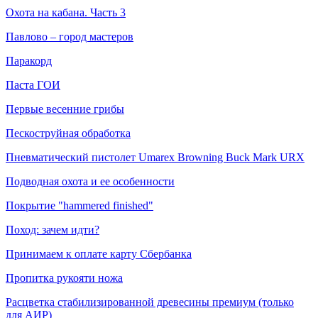
Охота на кабана. Часть 3
Павлово – город мастеров
Паракорд
Паста ГОИ
Первые весенние грибы
Пескоструйная обработка
Пневматический пистолет Umarex Browning Buck Mark URX
Подводная охота и ее особенности
Покрытие "hammered finished"
Поход: зачем идти?
Принимаем к оплате карту Сбербанка
Пропитка рукояти ножа
Расцветка стабилизированной древесины премиум (только
для АИР)