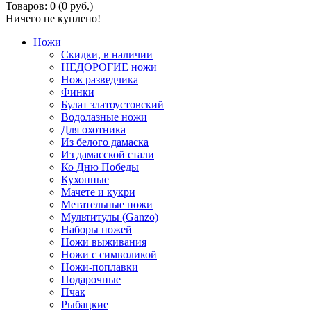
Товаров: 0 (0 руб.)
Ничего не куплено!
Ножи
Скидки, в наличии
НЕДОРОГИЕ ножи
Нож разведчика
Финки
Булат златоустовский
Водолазные ножи
Для охотника
Из белого дамаска
Из дамасской стали
Ко Дню Победы
Кухонные
Мачете и кукри
Метательные ножи
Мультитулы (Ganzo)
Наборы ножей
Ножи выживания
Ножи с символикой
Ножи-поплавки
Подарочные
Пчак
Рыбацкие