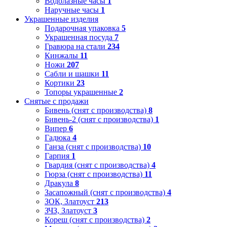
Водолазные часы
1
Наручные часы
1
Украшенные изделия
Подарочная упаковка
5
Украшенная посуда
7
Гравюра на стали
234
Кинжалы
11
Ножи
207
Сабли и шашки
11
Кортики
23
Топоры украшенные
2
Снятые с продажи
Бивень (снят с производства)
8
Бивень-2 (снят с производства)
1
Випер
6
Гадюка
4
Ганза (снят с производства)
10
Гарпия
1
Гвардия (снят с производства)
4
Гюрза (снят с производства)
11
Дракула
8
Засапожный (снят с производства)
4
ЗОК, Златоуст
213
ЗЧЗ, Златоуст
3
Кореш (снят с производства)
2