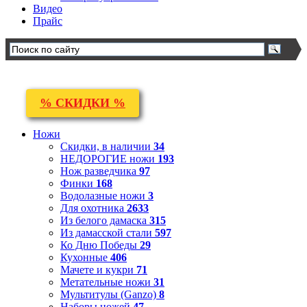
Видео
Прайс
% СКИДКИ %
Ножи
Скидки, в наличии
34
НЕДОРОГИЕ ножи
193
Нож разведчика
97
Финки
168
Водолазные ножи
3
Для охотника
2633
Из белого дамаска
315
Из дамасской стали
597
Ко Дню Победы
29
Кухонные
406
Мачете и кукри
71
Метательные ножи
31
Мультитулы (Ganzo)
8
Наборы ножей
47