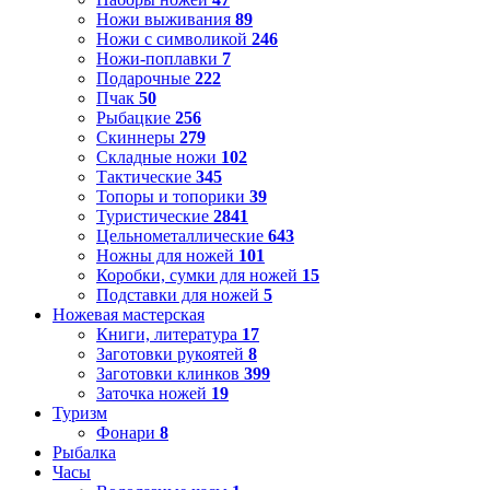
Ножи выживания
89
Ножи с символикой
246
Ножи-поплавки
7
Подарочные
222
Пчак
50
Рыбацкие
256
Скиннеры
279
Складные ножи
102
Тактические
345
Топоры и топорики
39
Туристические
2841
Цельнометаллические
643
Ножны для ножей
101
Коробки, сумки для ножей
15
Подставки для ножей
5
Ножевая мастерская
Книги, литература
17
Заготовки рукоятей
8
Заготовки клинков
399
Заточка ножей
19
Туризм
Фонари
8
Рыбалка
Часы