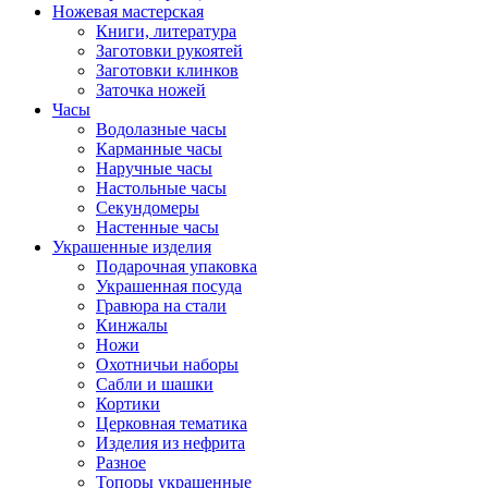
Ножевая мастерская
Книги, литература
Заготовки рукоятей
Заготовки клинков
Заточка ножей
Часы
Водолазные часы
Карманные часы
Наручные часы
Настольные часы
Секундомеры
Настенные часы
Украшенные изделия
Подарочная упаковка
Украшенная посуда
Гравюра на стали
Кинжалы
Ножи
Охотничьи наборы
Сабли и шашки
Кортики
Церковная тематика
Изделия из нефрита
Разное
Топоры украшенные