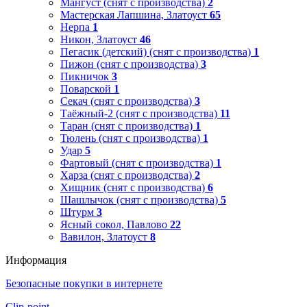
Мангуст (снят с производства)
2
Мастерская Лапшина, Златоуст
65
Нерпа
1
Никон, Златоуст
46
Пегасик (детский) (снят с производства)
1
Пижон (снят с производства)
3
Пикничок
3
Поварской
1
Секач (снят с производства)
3
Таёжный-2 (снят с производства)
11
Таран (снят с производства)
1
Тюлень (снят с производства)
1
Удар
5
Фартовый (снят с производства)
1
Харза (снят с производства)
2
Хищник (снят с производства)
6
Шашлычок (снят с производства)
5
Штурм
3
Ясный сокол, Павлово
22
Вавилон, Златоуст
8
Информация
Безопасные покупки в интернете
Clip-point