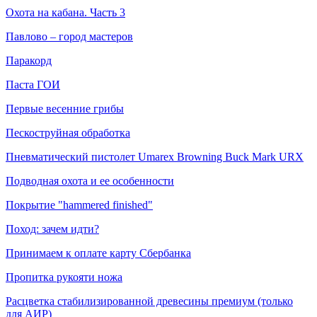
Охота на кабана. Часть 3
Павлово – город мастеров
Паракорд
Паста ГОИ
Первые весенние грибы
Пескоструйная обработка
Пневматический пистолет Umarex Browning Buck Mark URX
Подводная охота и ее особенности
Покрытие "hammered finished"
Поход: зачем идти?
Принимаем к оплате карту Сбербанка
Пропитка рукояти ножа
Расцветка стабилизированной древесины премиум (только
для АИР)