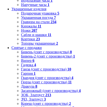
Водолазные часы
1
Наручные часы
1
Украшенные изделия
Подарочная упаковка
5
Украшенная посуда
7
Гравюра на стали
234
Кинжалы
11
Ножи
207
Сабли и шашки
11
Кортики
23
Топоры украшенные
2
Снятые с продажи
Бивень (снят с производства)
8
Бивень-2 (снят с производства)
1
Випер
6
Гадюка
4
Ганза (снят с производства)
10
Гарпия
1
Гвардия (снят с производства)
4
Гюрза (снят с производства)
11
Дракула
8
Засапожный (снят с производства)
4
ЗОК, Златоуст
213
ЗЧЗ, Златоуст
3
Кореш (снят с производства)
2