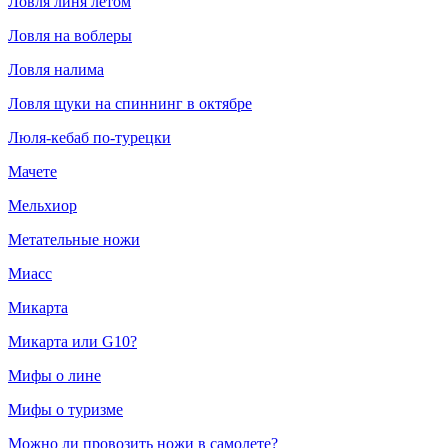
Ловля линя летом
Ловля на воблеры
Ловля налима
Ловля щуки на спиннинг в октябре
Люля-кебаб по-турецки
Мачете
Мельхиор
Метательные ножи
Миасс
Микарта
Микарта или G10?
Мифы о лине
Мифы о туризме
Можно ли провозить ножи в самолете?