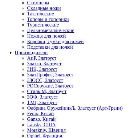
Скиннеры
Складные ножи
Тактические
Топоры и топорики
Туристические
Цельнометаллические
Ножны для ножей
Коробки, сумки для ножей
Подставки для ножей
Производители
АиР, Златоуст
Златко, Златоуст
ЗИК, Златоуст
ЗлатПрофит, Златоуст
ЗЗОСС, Златоуст
РОСоружие, Златоуст
Стиль-М, Златоуст
ЗОФ, Златоуст
ТМГ, Златоуст
Фабрика ОружейникЪ, Златоуст (Арт-Грани)
Fenix, Китай
Ganzo, Китай
Lansky, США
Morakniv, Швеция
Opinel, Франция