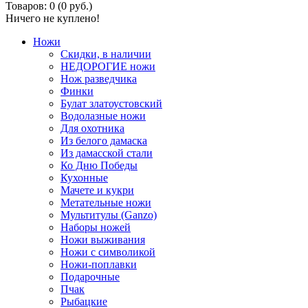
Товаров: 0 (0 руб.)
Ничего не куплено!
Ножи
Скидки, в наличии
НЕДОРОГИЕ ножи
Нож разведчика
Финки
Булат златоустовский
Водолазные ножи
Для охотника
Из белого дамаска
Из дамасской стали
Ко Дню Победы
Кухонные
Мачете и кукри
Метательные ножи
Мультитулы (Ganzo)
Наборы ножей
Ножи выживания
Ножи с символикой
Ножи-поплавки
Подарочные
Пчак
Рыбацкие