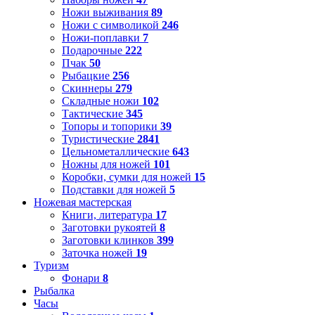
Ножи выживания
89
Ножи с символикой
246
Ножи-поплавки
7
Подарочные
222
Пчак
50
Рыбацкие
256
Скиннеры
279
Складные ножи
102
Тактические
345
Топоры и топорики
39
Туристические
2841
Цельнометаллические
643
Ножны для ножей
101
Коробки, сумки для ножей
15
Подставки для ножей
5
Ножевая мастерская
Книги, литература
17
Заготовки рукоятей
8
Заготовки клинков
399
Заточка ножей
19
Туризм
Фонари
8
Рыбалка
Часы