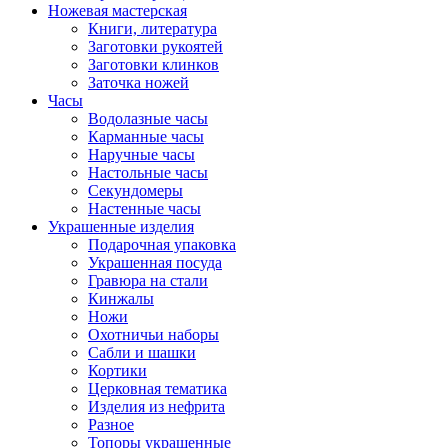
Ножевая мастерская
Книги, литература
Заготовки рукоятей
Заготовки клинков
Заточка ножей
Часы
Водолазные часы
Карманные часы
Наручные часы
Настольные часы
Секундомеры
Настенные часы
Украшенные изделия
Подарочная упаковка
Украшенная посуда
Гравюра на стали
Кинжалы
Ножи
Охотничьи наборы
Сабли и шашки
Кортики
Церковная тематика
Изделия из нефрита
Разное
Топоры украшенные