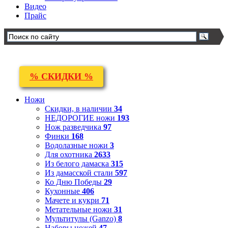
Видео
Прайс
% СКИДКИ %
Ножи
Скидки, в наличии
34
НЕДОРОГИЕ ножи
193
Нож разведчика
97
Финки
168
Водолазные ножи
3
Для охотника
2633
Из белого дамаска
315
Из дамасской стали
597
Ко Дню Победы
29
Кухонные
406
Мачете и кукри
71
Метательные ножи
31
Мультитулы (Ganzo)
8
Наборы ножей
47