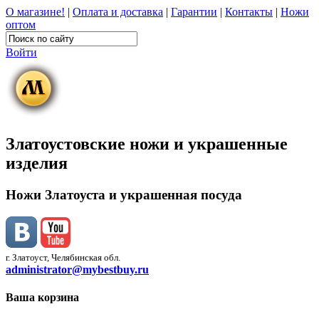
О магазине!
|
Оплата и доставка
|
Гарантии
|
Контакты
|
Ножи
оптом
Войти
Златоустовские ножи и украшенные
изделия
Ножи Златоуста и украшенная посуда
г. Златоуст, Челябинская обл.
administrator@mybestbuy.ru
Ваша корзина