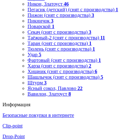
Никон, Златоуст
46
Пегасик (детский) (снят с производства)
1
Пижон (снят с производства)
3
Пикничок
3
Поварской
1
Секач (снят с производства)
3
Таёжный-2 (снят с производства)
11
Таран (снят с производства)
1
Тюлень (снят с производства)
1
Удар
5
Фартовый (снят с производства)
1
Харза (снят с производства)
2
Хищник (снят с производства)
6
Шашлычок (снят с производства)
5
Штурм
3
Ясный сокол, Павлово
22
Вавилон, Златоуст
8
Информация
Безопасные покупки в интернете
Clip-point
Drop-Point