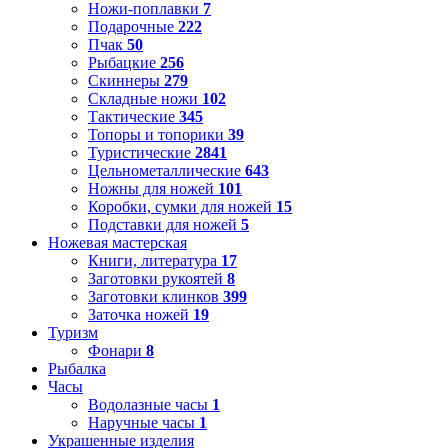
Ножи-поплавки
7
Подарочные
222
Пчак
50
Рыбацкие
256
Скиннеры
279
Складные ножи
102
Тактические
345
Топоры и топорики
39
Туристические
2841
Цельнометаллические
643
Ножны для ножей
101
Коробки, сумки для ножей
15
Подставки для ножей
5
Ножевая мастерская
Книги, литература
17
Заготовки рукоятей
8
Заготовки клинков
399
Заточка ножей
19
Туризм
Фонари
8
Рыбалка
Часы
Водолазные часы
1
Наручные часы
1
Украшенные изделия