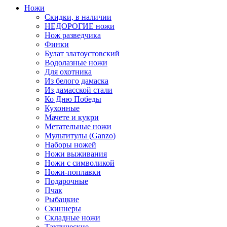
Ножи
Скидки, в наличии
НЕДОРОГИЕ ножи
Нож разведчика
Финки
Булат златоустовский
Водолазные ножи
Для охотника
Из белого дамаска
Из дамасской стали
Ко Дню Победы
Кухонные
Мачете и кукри
Метательные ножи
Мультитулы (Ganzo)
Наборы ножей
Ножи выживания
Ножи с символикой
Ножи-поплавки
Подарочные
Пчак
Рыбацкие
Скиннеры
Складные ножи
Тактические