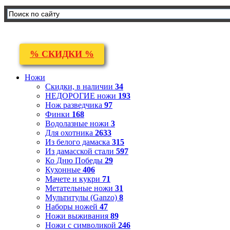
% СКИДКИ %
Ножи
Скидки, в наличии
34
НЕДОРОГИЕ ножи
193
Нож разведчика
97
Финки
168
Водолазные ножи
3
Для охотника
2633
Из белого дамаска
315
Из дамасской стали
597
Ко Дню Победы
29
Кухонные
406
Мачете и кукри
71
Метательные ножи
31
Мультитулы (Ganzo)
8
Наборы ножей
47
Ножи выживания
89
Ножи с символикой
246