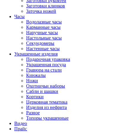
Заготовки рукоятей
Заготовки клинков
Заточка ножей
Часы
Водолазные часы
Карманные часы
Наручные часы
Настольные часы
Секундомеры
Настенные часы
Украшенные изделия
Подарочная упаковка
Украшенная посуда
Гравюра на стали
Кинжалы
Ножи
Охотничьи наборы
Сабли и шашки
Кортики
Церковная тематика
Изделия из нефрита
Разное
Топоры украшенные
Видео
Прайс