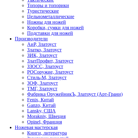
Топоры и топорики
Туристические
Цельнометаллические
Ножны для ножей
Коробки, сумки для ножей
Подставки для ножей
Производители
АиР, Златоуст
Златко, Златоуст
ЗИК, Златоуст
ЗлатПрофит, Златоуст
ЗЗОСС, Златоуст
РОСоружие, Златоуст
Стиль-М, Златоуст
ЗОФ, Златоуст
ТМГ, Златоуст
Фабрика ОружейникЪ, Златоуст (Арт-Грани)
Fenix, Китай
Ganzo, Китай
Lansky, США
Morakniv, Швеция
Opinel, Франция
Ножевая мастерская
Книги, литература