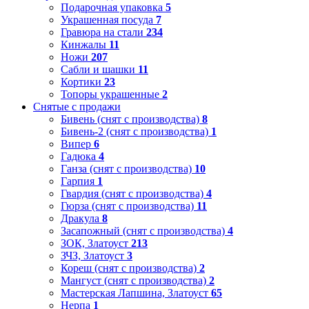
Подарочная упаковка
5
Украшенная посуда
7
Гравюра на стали
234
Кинжалы
11
Ножи
207
Сабли и шашки
11
Кортики
23
Топоры украшенные
2
Снятые с продажи
Бивень (снят с производства)
8
Бивень-2 (снят с производства)
1
Випер
6
Гадюка
4
Ганза (снят с производства)
10
Гарпия
1
Гвардия (снят с производства)
4
Гюрза (снят с производства)
11
Дракула
8
Засапожный (снят с производства)
4
ЗОК, Златоуст
213
ЗЧЗ, Златоуст
3
Кореш (снят с производства)
2
Мангуст (снят с производства)
2
Мастерская Лапшина, Златоуст
65
Нерпа
1