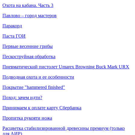
Охота на кабана. Часть 3
Павлово – город мастеров
Паракорд
Паста ГОИ
Первые весенние грибы
Пескоструйная обработка
Пневматический пистолет Umarex Browning Buck Mark URX
Подводная охота и ее особенности
Покрытие "hammered finished"
Поход: зачем идти?
Принимаем к оплате карту Сбербанка
Пропитка рукояти ножа
Расцветка стабилизированной древесины премиум (только
для АИР)