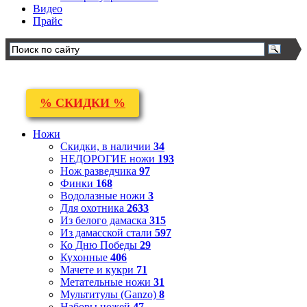
Видео
Прайс
% СКИДКИ %
Ножи
Скидки, в наличии
34
НЕДОРОГИЕ ножи
193
Нож разведчика
97
Финки
168
Водолазные ножи
3
Для охотника
2633
Из белого дамаска
315
Из дамасской стали
597
Ко Дню Победы
29
Кухонные
406
Мачете и кукри
71
Метательные ножи
31
Мультитулы (Ganzo)
8
Наборы ножей
47