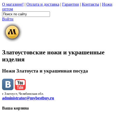
О магазине!
|
Оплата и доставка
|
Гарантии
|
Контакты
|
Ножи
оптом
Войти
Златоустовские ножи и украшенные
изделия
Ножи Златоуста и украшенная посуда
г. Златоуст, Челябинская обл.
administrator@mybestbuy.ru
Ваша корзина