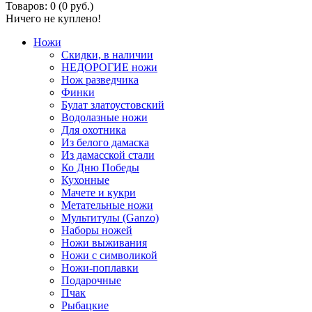
Товаров: 0 (0 руб.)
Ничего не куплено!
Ножи
Скидки, в наличии
НЕДОРОГИЕ ножи
Нож разведчика
Финки
Булат златоустовский
Водолазные ножи
Для охотника
Из белого дамаска
Из дамасской стали
Ко Дню Победы
Кухонные
Мачете и кукри
Метательные ножи
Мультитулы (Ganzo)
Наборы ножей
Ножи выживания
Ножи с символикой
Ножи-поплавки
Подарочные
Пчак
Рыбацкие