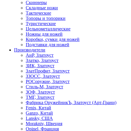
Скиннеры
Складные ножи
Тактические
Топоры и топорики
Туристические
Цельнометаллические
Ножны для ножей
Коробки, сумки для ножей
Подставки для ножей
Производители
АиР, Златоуст
Златко, Златоуст
ЗИК, Златоуст
ЗлатПрофит, Златоуст
ЗЗОСС, Златоуст
РОСоружие, Златоуст
Стиль-М, Златоуст
ЗОФ, Златоуст
ТМГ, Златоуст
Фабрика ОружейникЪ, Златоуст (Арт-Грани)
Fenix, Китай
Ganzo, Китай
Lansky, США
Morakniv, Швеция
Opinel, Франция