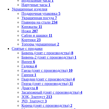
Водолазные часы
1
Наручные часы
1
Украшенные изделия
Подарочная упаковка
5
Украшенная посуда
7
Гравюра на стали
234
Кинжалы
11
Ножи
207
Сабли и шашки
11
Кортики
23
Топоры украшенные
2
Снятые с продажи
Бивень (снят с производства)
8
Бивень-2 (снят с производства)
1
Випер
6
Гадюка
4
Ганза (снят с производства)
10
Гарпия
1
Гвардия (снят с производства)
4
Гюрза (снят с производства)
11
Дракула
8
Засапожный (снят с производства)
4
ЗОК, Златоуст
213
ЗЧЗ, Златоуст
3
Кореш (снят с производства)
2