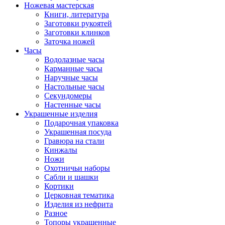
Ножевая мастерская
Книги, литература
Заготовки рукоятей
Заготовки клинков
Заточка ножей
Часы
Водолазные часы
Карманные часы
Наручные часы
Настольные часы
Секундомеры
Настенные часы
Украшенные изделия
Подарочная упаковка
Украшенная посуда
Гравюра на стали
Кинжалы
Ножи
Охотничьи наборы
Сабли и шашки
Кортики
Церковная тематика
Изделия из нефрита
Разное
Топоры украшенные