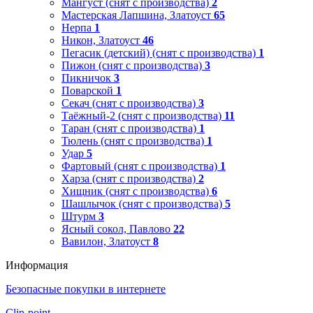
Мангуст (снят с производства)
2
Мастерская Лапшина, Златоуст
65
Нерпа
1
Никон, Златоуст
46
Пегасик (детский) (снят с производства)
1
Пижон (снят с производства)
3
Пикничок
3
Поварской
1
Секач (снят с производства)
3
Таёжный-2 (снят с производства)
11
Таран (снят с производства)
1
Тюлень (снят с производства)
1
Удар
5
Фартовый (снят с производства)
1
Харза (снят с производства)
2
Хищник (снят с производства)
6
Шашлычок (снят с производства)
5
Штурм
3
Ясный сокол, Павлово
22
Вавилон, Златоуст
8
Информация
Безопасные покупки в интернете
Clip-point