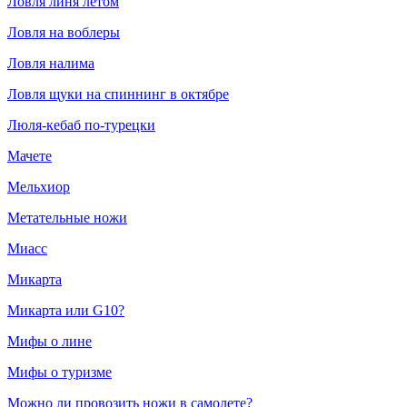
Ловля линя летом
Ловля на воблеры
Ловля налима
Ловля щуки на спиннинг в октябре
Люля-кебаб по-турецки
Мачете
Мельхиор
Метательные ножи
Миасс
Микарта
Микарта или G10?
Мифы о лине
Мифы о туризме
Можно ли провозить ножи в самолете?