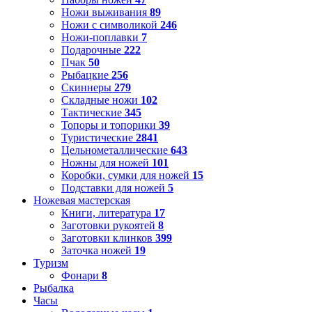
Ножи выживания
89
Ножи с символикой
246
Ножи-поплавки
7
Подарочные
222
Пчак
50
Рыбацкие
256
Скиннеры
279
Складные ножи
102
Тактические
345
Топоры и топорики
39
Туристические
2841
Цельнометаллические
643
Ножны для ножей
101
Коробки, сумки для ножей
15
Подставки для ножей
5
Ножевая мастерская
Книги, литература
17
Заготовки рукоятей
8
Заготовки клинков
399
Заточка ножей
19
Туризм
Фонари
8
Рыбалка
Часы