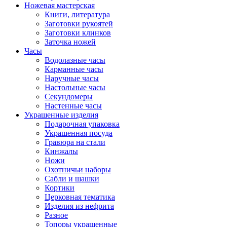
Ножевая мастерская
Книги, литература
Заготовки рукоятей
Заготовки клинков
Заточка ножей
Часы
Водолазные часы
Карманные часы
Наручные часы
Настольные часы
Секундомеры
Настенные часы
Украшенные изделия
Подарочная упаковка
Украшенная посуда
Гравюра на стали
Кинжалы
Ножи
Охотничьи наборы
Сабли и шашки
Кортики
Церковная тематика
Изделия из нефрита
Разное
Топоры украшенные