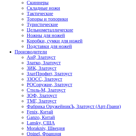
Скиннеры
Складные ножи
Тактические
Топоры и топорики
Туристические
Цельнометаллические
Ножны для ножей
Коробки, сумки для ножей
Подставки для ножей
Производители
АиР, Златоуст
Златко, Златоуст
ЗИК, Златоуст
ЗлатПрофит, Златоуст
ЗЗОСС, Златоуст
РОСоружие, Златоуст
Стиль-М, Златоуст
ЗОФ, Златоуст
ТМГ, Златоуст
Фабрика ОружейникЪ, Златоуст (Арт-Грани)
Fenix, Китай
Ganzo, Китай
Lansky, США
Morakniv, Швеция
Opinel, Франция