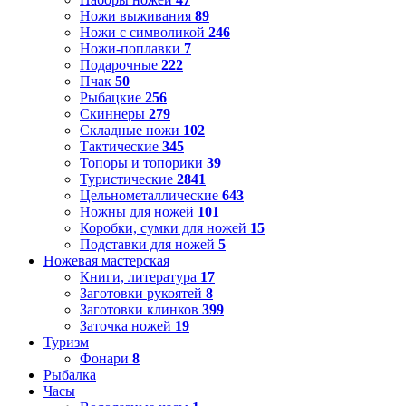
Ножи выживания
89
Ножи с символикой
246
Ножи-поплавки
7
Подарочные
222
Пчак
50
Рыбацкие
256
Скиннеры
279
Складные ножи
102
Тактические
345
Топоры и топорики
39
Туристические
2841
Цельнометаллические
643
Ножны для ножей
101
Коробки, сумки для ножей
15
Подставки для ножей
5
Ножевая мастерская
Книги, литература
17
Заготовки рукоятей
8
Заготовки клинков
399
Заточка ножей
19
Туризм
Фонари
8
Рыбалка
Часы