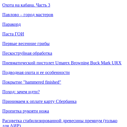
Охота на кабана. Часть 3
Павлово – город мастеров
Паракорд
Паста ГОИ
Первые весенние грибы
Пескоструйная обработка
Пневматический пистолет Umarex Browning Buck Mark URX
Подводная охота и ее особенности
Покрытие "hammered finished"
Поход: зачем идти?
Принимаем к оплате карту Сбербанка
Пропитка рукояти ножа
Расцветка стабилизированной древесины премиум (только
для АИР)