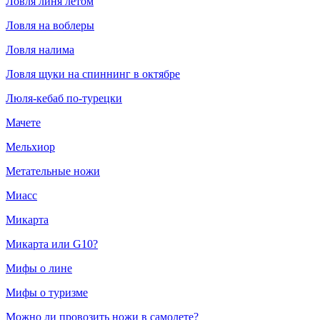
Ловля линя летом
Ловля на воблеры
Ловля налима
Ловля щуки на спиннинг в октябре
Люля-кебаб по-турецки
Мачете
Мельхиор
Метательные ножи
Миасс
Микарта
Микарта или G10?
Мифы о лине
Мифы о туризме
Можно ли провозить ножи в самолете?