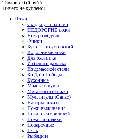
Товаров: 0 (0 руб.)
Ничего не куплено!
Ножи
Скидки, в наличии
НЕДОРОГИЕ ножи
Нож разведчика
Финки
Булат златоустовский
Водолазные ножи
Для охотника
Из белого дамаска
Из дамасской стали
Ко Дню Победы
Кухонные
Мачете и кукри
Метательные ножи
Мультитулы (Ganzo)
Наборы ножей
Ножи выживания
Ножи с символикой
Ножи-поплавки
Подарочные
Пчак
Рыбацкие