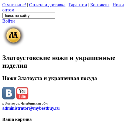
О магазине!
|
Оплата и доставка
|
Гарантии
|
Контакты
|
Ножи
оптом
Войти
Златоустовские ножи и украшенные
изделия
Ножи Златоуста и украшенная посуда
г. Златоуст, Челябинская обл.
administrator@mybestbuy.ru
Ваша корзина