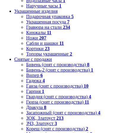
Водолазные часы
1
Наручные часы
1
Украшенные изделия
Подарочная упаковка
5
Украшенная посуда
7
Гравюра на стали
234
Кинжалы
11
Ножи
207
Сабли и шашки
11
Кортики
23
Топоры украшенные
2
Снятые с продажи
Бивень (снят с производства)
8
Бивень-2 (снят с производства)
1
Випер
6
Гадюка
4
Ганза (снят с производства)
10
Гарпия
1
Гвардия (снят с производства)
4
Гюрза (снят с производства)
11
Дракула
8
Засапожный (снят с производства)
4
ЗОК, Златоуст
213
ЗЧЗ, Златоуст
3
Кореш (снят с производства)
2