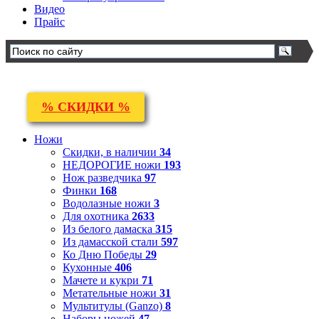
Видео
Прайс
% СКИДКИ %
Ножи
Скидки, в наличии
34
НЕДОРОГИЕ ножи
193
Нож разведчика
97
Финки
168
Водолазные ножи
3
Для охотника
2633
Из белого дамаска
315
Из дамасской стали
597
Ко Дню Победы
29
Кухонные
406
Мачете и кукри
71
Метательные ножи
31
Мультитулы (Ganzo)
8
Наборы ножей
47