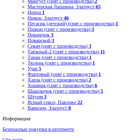
Мангуст (снят с производства)
2
Мастерская Лапшина, Златоуст
65
Нерпа
1
Никон, Златоуст
46
Пегасик (детский) (снят с производства)
1
Пижон (снят с производства)
3
Пикничок
3
Поварской
1
Секач (снят с производства)
3
Таёжный-2 (снят с производства)
11
Таран (снят с производства)
1
Тюлень (снят с производства)
1
Удар
5
Фартовый (снят с производства)
1
Харза (снят с производства)
2
Хищник (снят с производства)
6
Шашлычок (снят с производства)
5
Штурм
3
Ясный сокол, Павлово
22
Вавилон, Златоуст
8
Информация
Безопасные покупки в интернете
Clip-point