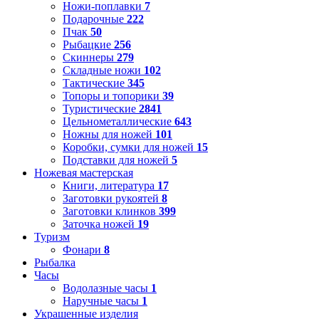
Ножи-поплавки
7
Подарочные
222
Пчак
50
Рыбацкие
256
Скиннеры
279
Складные ножи
102
Тактические
345
Топоры и топорики
39
Туристические
2841
Цельнометаллические
643
Ножны для ножей
101
Коробки, сумки для ножей
15
Подставки для ножей
5
Ножевая мастерская
Книги, литература
17
Заготовки рукоятей
8
Заготовки клинков
399
Заточка ножей
19
Туризм
Фонари
8
Рыбалка
Часы
Водолазные часы
1
Наручные часы
1
Украшенные изделия