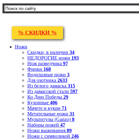
% СКИДКИ %
Ножи
Скидки, в наличии
34
НЕДОРОГИЕ ножи
193
Нож разведчика
97
Финки
168
Водолазные ножи
3
Для охотника
2633
Из белого дамаска
315
Из дамасской стали
597
Ко Дню Победы
29
Кухонные
406
Мачете и кукри
71
Метательные ножи
31
Мультитулы (Ganzo)
8
Наборы ножей
47
Ножи выживания
89
Ножи с символикой
246