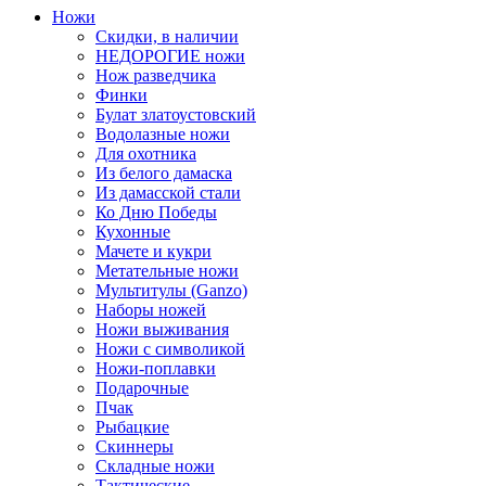
Ножи
Скидки, в наличии
НЕДОРОГИЕ ножи
Нож разведчика
Финки
Булат златоустовский
Водолазные ножи
Для охотника
Из белого дамаска
Из дамасской стали
Ко Дню Победы
Кухонные
Мачете и кукри
Метательные ножи
Мультитулы (Ganzo)
Наборы ножей
Ножи выживания
Ножи с символикой
Ножи-поплавки
Подарочные
Пчак
Рыбацкие
Скиннеры
Складные ножи
Тактические