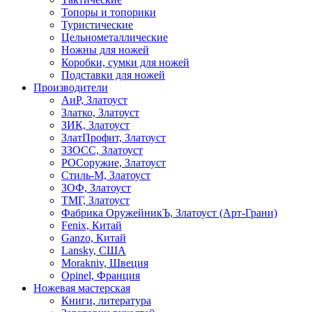
Топоры и топорики
Туристические
Цельнометаллические
Ножны для ножей
Коробки, сумки для ножей
Подставки для ножей
Производители
АиР, Златоуст
Златко, Златоуст
ЗИК, Златоуст
ЗлатПрофит, Златоуст
ЗЗОСС, Златоуст
РОСоружие, Златоуст
Стиль-М, Златоуст
ЗОФ, Златоуст
ТМГ, Златоуст
Фабрика ОружейникЪ, Златоуст (Арт-Грани)
Fenix, Китай
Ganzo, Китай
Lansky, США
Morakniv, Швеция
Opinel, Франция
Ножевая мастерская
Книги, литература