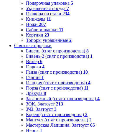
Подарочная упаковка
5
Украшенная посуда
7
Гравюра на стали
234
Кинжалы
11
Ножи
207
Сабли и шашки
11
Кортики
23
Топоры украшенные
2
Снятые с продажи
Бивень (снят с производства)
8
Бивень-2 (снят с производства)
1
Випер
6
Гадюка
4
Ганза (снят с производства)
10
Гарпия
1
Гвардия (снят с производства)
4
Гюрза (снят с производства)
11
Дракула
8
Засапожный (снят с производства)
4
ЗОК, Златоуст
213
ЗЧЗ, Златоуст
3
Кореш (снят с производства)
2
Мангуст (снят с производства)
2
Мастерская Лапшина, Златоуст
65
Нерпа
1