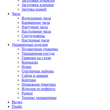
Заготовки рукоятей
Заготовки клинков
Заточка ножей
Часы
Водолазные часы
Карманные часы
Наручные часы
Настольные часы
Секундомеры
Настенные часы
Украшенные изделия
Подарочная упаковка
Украшенная посуда
Гравюра на стали
Кинжалы
Ножи
Охотничьи наборы
Сабли и шашки
Кортики
Церковная тематика
Изделия из нефрита
Разное
Топоры украшенные
Видео
Прайс