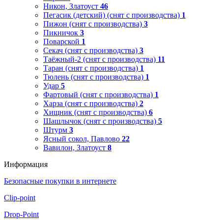
Никон, Златоуст
46
Пегасик (детский) (снят с производства)
1
Пижон (снят с производства)
3
Пикничок
3
Поварской
1
Секач (снят с производства)
3
Таёжный-2 (снят с производства)
11
Таран (снят с производства)
1
Тюлень (снят с производства)
1
Удар
5
Фартовый (снят с производства)
1
Харза (снят с производства)
2
Хищник (снят с производства)
6
Шашлычок (снят с производства)
5
Штурм
3
Ясный сокол, Павлово
22
Вавилон, Златоуст
8
Информация
Безопасные покупки в интернете
Clip-point
Drop-Point