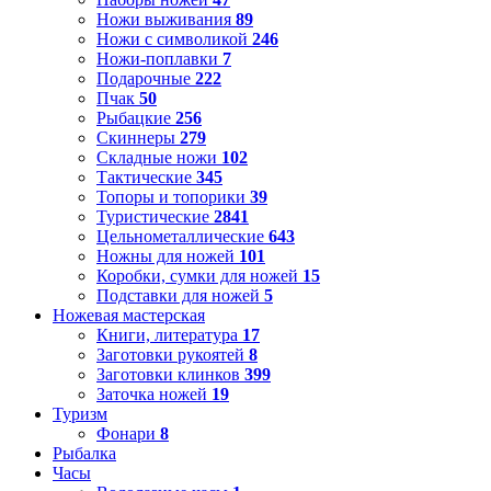
Ножи выживания
89
Ножи с символикой
246
Ножи-поплавки
7
Подарочные
222
Пчак
50
Рыбацкие
256
Скиннеры
279
Складные ножи
102
Тактические
345
Топоры и топорики
39
Туристические
2841
Цельнометаллические
643
Ножны для ножей
101
Коробки, сумки для ножей
15
Подставки для ножей
5
Ножевая мастерская
Книги, литература
17
Заготовки рукоятей
8
Заготовки клинков
399
Заточка ножей
19
Туризм
Фонари
8
Рыбалка
Часы