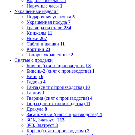
Водолазные часы
1
Наручные часы
1
Украшенные изделия
Подарочная упаковка
5
Украшенная посуда
7
Гравюра на стали
234
Кинжалы
11
Ножи
207
Сабли и шашки
11
Кортики
23
Топоры украшенные
2
Снятые с продажи
Бивень (снят с производства)
8
Бивень-2 (снят с производства)
1
Випер
6
Гадюка
4
Ганза (снят с производства)
10
Гарпия
1
Гвардия (снят с производства)
4
Гюрза (снят с производства)
11
Дракула
8
Засапожный (снят с производства)
4
ЗОК, Златоуст
213
ЗЧЗ, Златоуст
3
Кореш (снят с производства)
2