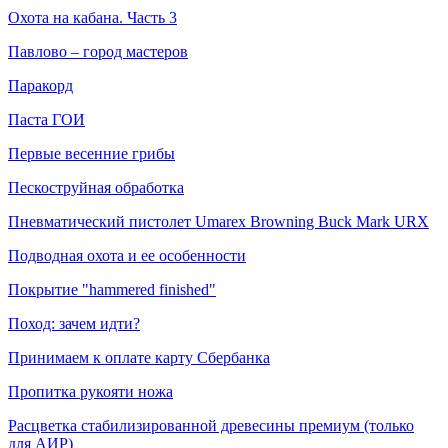
Охота на кабана. Часть 3
Павлово – город мастеров
Паракорд
Паста ГОИ
Первые весенние грибы
Пескоструйная обработка
Пневматический пистолет Umarex Browning Buck Mark URX
Подводная охота и ее особенности
Покрытие "hammered finished"
Поход: зачем идти?
Принимаем к оплате карту Сбербанка
Пропитка рукояти ножа
Расцветка стабилизированной древесины премиум (только
для АИР)