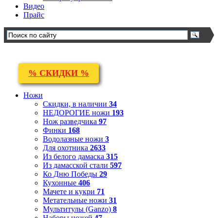
Видео
Прайс
% СКИДКИ %
Ножи
Скидки, в наличии
34
НЕДОРОГИЕ ножи
193
Нож разведчика
97
Финки
168
Водолазные ножи
3
Для охотника
2633
Из белого дамаска
315
Из дамасской стали
597
Ко Дню Победы
29
Кухонные
406
Мачете и кукри
71
Метательные ножи
31
Мультитулы (Ganzo)
8
Наборы ножей
47