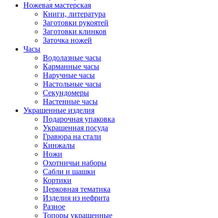
Ножевая мастерская
Книги, литература
Заготовки рукоятей
Заготовки клинков
Заточка ножей
Часы
Водолазные часы
Карманные часы
Наручные часы
Настольные часы
Секундомеры
Настенные часы
Украшенные изделия
Подарочная упаковка
Украшенная посуда
Гравюра на стали
Кинжалы
Ножи
Охотничьи наборы
Сабли и шашки
Кортики
Церковная тематика
Изделия из нефрита
Разное
Топоры украшенные