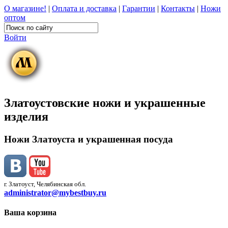
О магазине!
|
Оплата и доставка
|
Гарантии
|
Контакты
|
Ножи
оптом
Войти
Златоустовские ножи и украшенные
изделия
Ножи Златоуста и украшенная посуда
г. Златоуст, Челябинская обл.
administrator@mybestbuy.ru
Ваша корзина