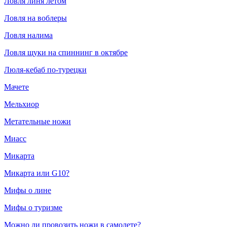
Ловля линя летом
Ловля на воблеры
Ловля налима
Ловля щуки на спиннинг в октябре
Люля-кебаб по-турецки
Мачете
Мельхиор
Метательные ножи
Миасс
Микарта
Микарта или G10?
Мифы о лине
Мифы о туризме
Можно ли провозить ножи в самолете?