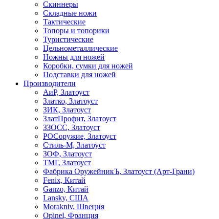
Скиннеры
Складные ножи
Тактические
Топоры и топорики
Туристические
Цельнометаллические
Ножны для ножей
Коробки, сумки для ножей
Подставки для ножей
Производители
АиР, Златоуст
Златко, Златоуст
ЗИК, Златоуст
ЗлатПрофит, Златоуст
ЗЗОСС, Златоуст
РОСоружие, Златоуст
Стиль-М, Златоуст
ЗОФ, Златоуст
ТМГ, Златоуст
Фабрика ОружейникЪ, Златоуст (Арт-Грани)
Fenix, Китай
Ganzo, Китай
Lansky, США
Morakniv, Швеция
Opinel, Франция