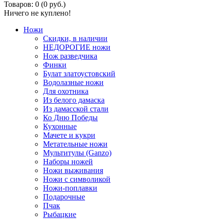
Товаров: 0 (0 руб.)
Ничего не куплено!
Ножи
Скидки, в наличии
НЕДОРОГИЕ ножи
Нож разведчика
Финки
Булат златоустовский
Водолазные ножи
Для охотника
Из белого дамаска
Из дамасской стали
Ко Дню Победы
Кухонные
Мачете и кукри
Метательные ножи
Мультитулы (Ganzo)
Наборы ножей
Ножи выживания
Ножи с символикой
Ножи-поплавки
Подарочные
Пчак
Рыбацкие