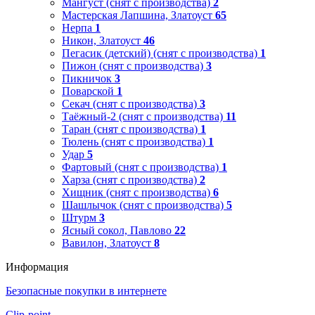
Мангуст (снят с производства)
2
Мастерская Лапшина, Златоуст
65
Нерпа
1
Никон, Златоуст
46
Пегасик (детский) (снят с производства)
1
Пижон (снят с производства)
3
Пикничок
3
Поварской
1
Секач (снят с производства)
3
Таёжный-2 (снят с производства)
11
Таран (снят с производства)
1
Тюлень (снят с производства)
1
Удар
5
Фартовый (снят с производства)
1
Харза (снят с производства)
2
Хищник (снят с производства)
6
Шашлычок (снят с производства)
5
Штурм
3
Ясный сокол, Павлово
22
Вавилон, Златоуст
8
Информация
Безопасные покупки в интернете
Clip-point