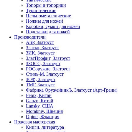
Топоры и топорики
Туристические
Цельнометаллические
Ножны для ножей
Коробки, сумки для ножей
Подставки для ножей
Производители
АиР, Златоуст
Златко, Златоуст
ЗИК, Златоуст
ЗлатПрофит, Златоуст
ЗЗОСС, Златоуст
РОСоружие, Златоуст
Стиль-М, Златоуст
ЗОФ, Златоуст
ТМГ, Златоуст
Фабрика ОружейникЪ, Златоуст (Арт-Грани)
Fenix, Китай
Ganzo, Китай
Lansky, США
Morakniv, Швеция
Opinel, Франция
Ножевая мастерская
Книги, литература