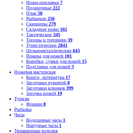
Ножи-поплавки
7
Подарочные
222
Пчак
50
Рыбацкие
256
Скиннеры
279
Складные ножи
102
Тактические
345
Топоры и топорики
39
Туристические
2841
Цельнометаллические
643
Ножны для ножей
101
Коробки, сумки для ножей
15
Подставки для ножей
5
Ножевая мастерская
Книги, литература
17
Заготовки рукоятей
8
Заготовки клинков
399
Заточка ножей
19
Туризм
Фонари
8
Рыбалка
Часы
Водолазные часы
1
Наручные часы
1
Украшенные изделия