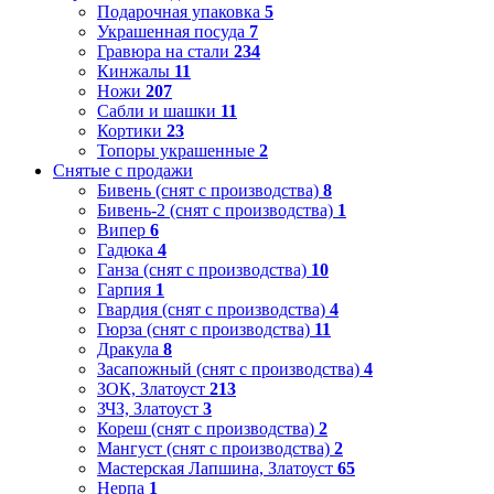
Подарочная упаковка
5
Украшенная посуда
7
Гравюра на стали
234
Кинжалы
11
Ножи
207
Сабли и шашки
11
Кортики
23
Топоры украшенные
2
Снятые с продажи
Бивень (снят с производства)
8
Бивень-2 (снят с производства)
1
Випер
6
Гадюка
4
Ганза (снят с производства)
10
Гарпия
1
Гвардия (снят с производства)
4
Гюрза (снят с производства)
11
Дракула
8
Засапожный (снят с производства)
4
ЗОК, Златоуст
213
ЗЧЗ, Златоуст
3
Кореш (снят с производства)
2
Мангуст (снят с производства)
2
Мастерская Лапшина, Златоуст
65
Нерпа
1