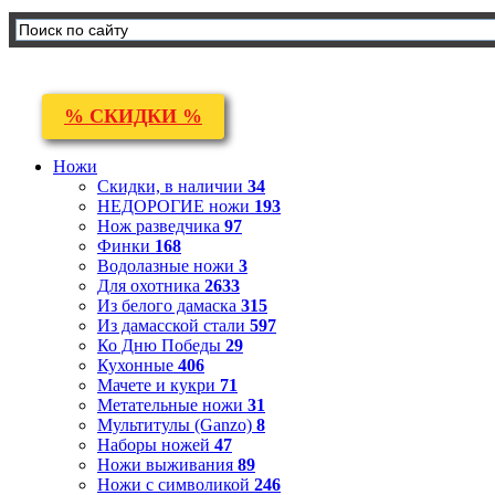
% СКИДКИ %
Ножи
Скидки, в наличии
34
НЕДОРОГИЕ ножи
193
Нож разведчика
97
Финки
168
Водолазные ножи
3
Для охотника
2633
Из белого дамаска
315
Из дамасской стали
597
Ко Дню Победы
29
Кухонные
406
Мачете и кукри
71
Метательные ножи
31
Мультитулы (Ganzo)
8
Наборы ножей
47
Ножи выживания
89
Ножи с символикой
246