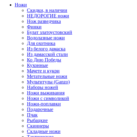
Ножи
Скидки, в наличии
НЕДОРОГИЕ ножи
Нож разведчика
Финки
Булат златоустовский
Водолазные ножи
Для охотника
Из белого дамаска
Из дамасской стали
Ко Дню Победы
Кухонные
Мачете и кукри
Метательные ножи
Мультитулы (Ganzo)
Наборы ножей
Ножи выживания
Ножи с символикой
Ножи-поплавки
Подарочные
Пчак
Рыбацкие
Скиннеры
Складные ножи
Тактические