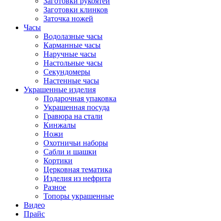
Заготовки рукоятей
Заготовки клинков
Заточка ножей
Часы
Водолазные часы
Карманные часы
Наручные часы
Настольные часы
Секундомеры
Настенные часы
Украшенные изделия
Подарочная упаковка
Украшенная посуда
Гравюра на стали
Кинжалы
Ножи
Охотничьи наборы
Сабли и шашки
Кортики
Церковная тематика
Изделия из нефрита
Разное
Топоры украшенные
Видео
Прайс