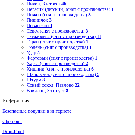
Никон, Златоуст
46
Пегасик (детский) (снят с производства)
1
Пижон (снят с производства)
3
Пикничок
3
Поварской
1
Секач (снят с производства)
3
Таёжный-2 (снят с производства)
11
Таран (снят с производства)
1
Тюлень (снят с производства)
1
Удар
5
Фартовый (снят с производства)
1
Харза (снят с производства)
2
Хищник (снят с производства)
6
Шашлычок (снят с производства)
5
Штурм
3
Ясный сокол, Павлово
22
Вавилон, Златоуст
8
Информация
Безопасные покупки в интернете
Clip-point
Drop-Point