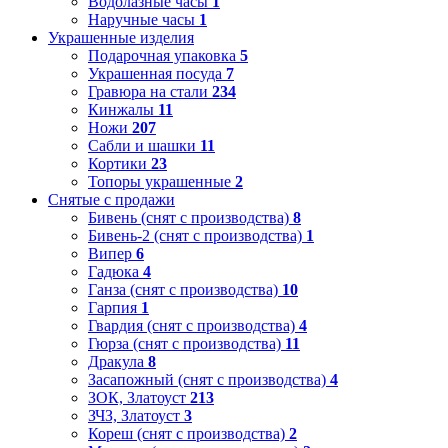
Водолазные часы
1
Наручные часы
1
Украшенные изделия
Подарочная упаковка
5
Украшенная посуда
7
Гравюра на стали
234
Кинжалы
11
Ножи
207
Сабли и шашки
11
Кортики
23
Топоры украшенные
2
Снятые с продажи
Бивень (снят с производства)
8
Бивень-2 (снят с производства)
1
Випер
6
Гадюка
4
Ганза (снят с производства)
10
Гарпия
1
Гвардия (снят с производства)
4
Гюрза (снят с производства)
11
Дракула
8
Засапожный (снят с производства)
4
ЗОК, Златоуст
213
ЗЧЗ, Златоуст
3
Кореш (снят с производства)
2