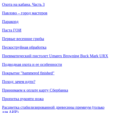
Охота на кабана. Часть 3
Павлово – город мастеров
Паракорд
Паста ГОИ
Первые весенние грибы
Пескоструйная обработка
Пневматический пистолет Umarex Browning Buck Mark URX
Подводная охота и ее особенности
Покрытие "hammered finished"
Поход: зачем идти?
Принимаем к оплате карту Сбербанка
Пропитка рукояти ножа
Расцветка стабилизированной древесины премиум (только
для АИР)