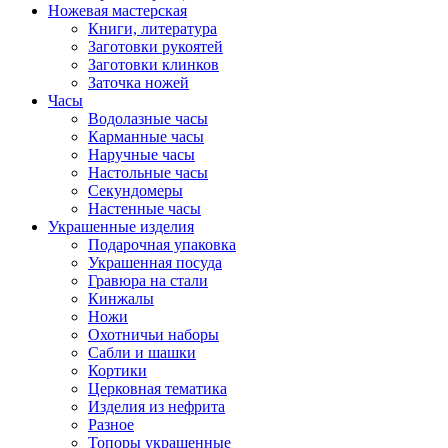
Ножевая мастерская
Книги, литература
Заготовки рукоятей
Заготовки клинков
Заточка ножей
Часы
Водолазные часы
Карманные часы
Наручные часы
Настольные часы
Секундомеры
Настенные часы
Украшенные изделия
Подарочная упаковка
Украшенная посуда
Гравюра на стали
Кинжалы
Ножи
Охотничьи наборы
Сабли и шашки
Кортики
Церковная тематика
Изделия из нефрита
Разное
Топоры украшенные