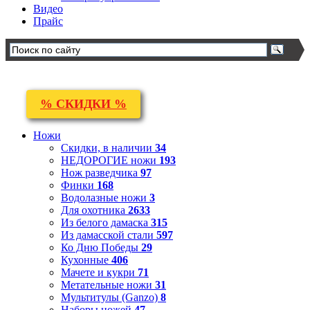
Видео
Прайс
% СКИДКИ %
Ножи
Скидки, в наличии
34
НЕДОРОГИЕ ножи
193
Нож разведчика
97
Финки
168
Водолазные ножи
3
Для охотника
2633
Из белого дамаска
315
Из дамасской стали
597
Ко Дню Победы
29
Кухонные
406
Мачете и кукри
71
Метательные ножи
31
Мультитулы (Ganzo)
8
Наборы ножей
47