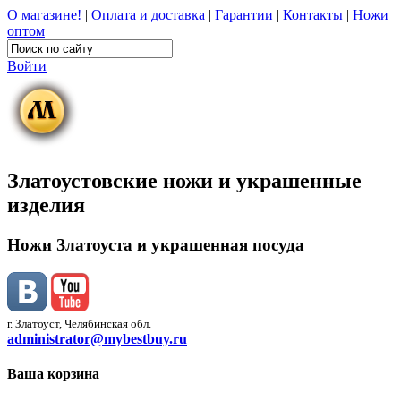
О магазине!
|
Оплата и доставка
|
Гарантии
|
Контакты
|
Ножи
оптом
Войти
Златоустовские ножи и украшенные
изделия
Ножи Златоуста и украшенная посуда
г. Златоуст, Челябинская обл.
administrator@mybestbuy.ru
Ваша корзина