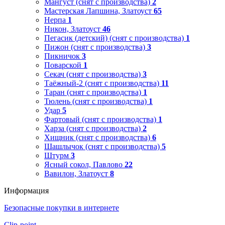
Мангуст (снят с производства)
2
Мастерская Лапшина, Златоуст
65
Нерпа
1
Никон, Златоуст
46
Пегасик (детский) (снят с производства)
1
Пижон (снят с производства)
3
Пикничок
3
Поварской
1
Секач (снят с производства)
3
Таёжный-2 (снят с производства)
11
Таран (снят с производства)
1
Тюлень (снят с производства)
1
Удар
5
Фартовый (снят с производства)
1
Харза (снят с производства)
2
Хищник (снят с производства)
6
Шашлычок (снят с производства)
5
Штурм
3
Ясный сокол, Павлово
22
Вавилон, Златоуст
8
Информация
Безопасные покупки в интернете
Clip-point