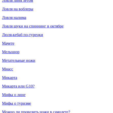
Ловля линя летом
Ловля на воблеры
Ловля налима
Ловля щуки на спиннинг в октябре
Люля-кебаб по-турецки
Мачете
Мельхиор
Метательные ножи
Миасс
Микарта
Микарта или G10?
Мифы о лине
Мифы о туризме
Можно ли провозить ножи в самолете?