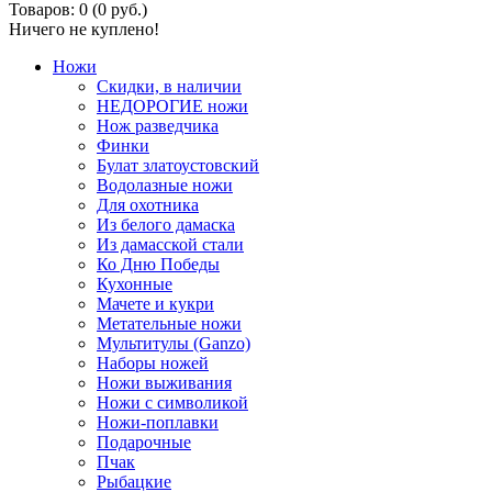
Товаров: 0 (0 руб.)
Ничего не куплено!
Ножи
Скидки, в наличии
НЕДОРОГИЕ ножи
Нож разведчика
Финки
Булат златоустовский
Водолазные ножи
Для охотника
Из белого дамаска
Из дамасской стали
Ко Дню Победы
Кухонные
Мачете и кукри
Метательные ножи
Мультитулы (Ganzo)
Наборы ножей
Ножи выживания
Ножи с символикой
Ножи-поплавки
Подарочные
Пчак
Рыбацкие