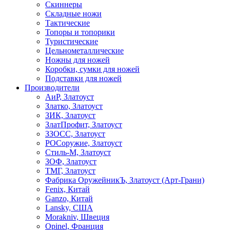
Скиннеры
Складные ножи
Тактические
Топоры и топорики
Туристические
Цельнометаллические
Ножны для ножей
Коробки, сумки для ножей
Подставки для ножей
Производители
АиР, Златоуст
Златко, Златоуст
ЗИК, Златоуст
ЗлатПрофит, Златоуст
ЗЗОСС, Златоуст
РОСоружие, Златоуст
Стиль-М, Златоуст
ЗОФ, Златоуст
ТМГ, Златоуст
Фабрика ОружейникЪ, Златоуст (Арт-Грани)
Fenix, Китай
Ganzo, Китай
Lansky, США
Morakniv, Швеция
Opinel, Франция