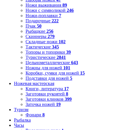
Ножи выживания
89
Ножи с символикой
246
Ножи-поплавки
7
Подарочные
222
Пчак
50
Рыбацкие
256
Скиннеры
279
Складные ножи
102
Тактические
345
Топоры и топорики
39
Туристические
2841
Цельнометаллические
643
Ножны для ножей
101
Коробки, сумки для ножей
15
Подставки для ножей
5
Ножевая мастерская
Книги, литература
17
Заготовки рукоятей
8
Заготовки клинков
399
Заточка ножей
19
Туризм
Фонари
8
Рыбалка
Часы