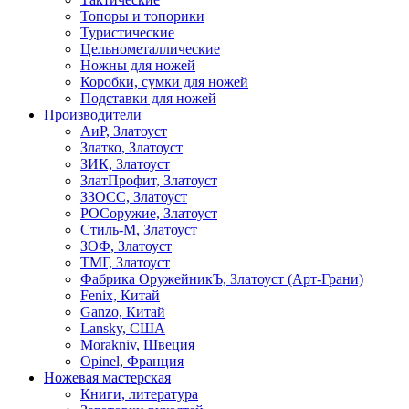
Топоры и топорики
Туристические
Цельнометаллические
Ножны для ножей
Коробки, сумки для ножей
Подставки для ножей
Производители
АиР, Златоуст
Златко, Златоуст
ЗИК, Златоуст
ЗлатПрофит, Златоуст
ЗЗОСС, Златоуст
РОСоружие, Златоуст
Стиль-М, Златоуст
ЗОФ, Златоуст
ТМГ, Златоуст
Фабрика ОружейникЪ, Златоуст (Арт-Грани)
Fenix, Китай
Ganzo, Китай
Lansky, США
Morakniv, Швеция
Opinel, Франция
Ножевая мастерская
Книги, литература