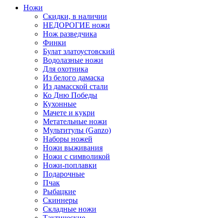
Ножи
Скидки, в наличии
НЕДОРОГИЕ ножи
Нож разведчика
Финки
Булат златоустовский
Водолазные ножи
Для охотника
Из белого дамаска
Из дамасской стали
Ко Дню Победы
Кухонные
Мачете и кукри
Метательные ножи
Мультитулы (Ganzo)
Наборы ножей
Ножи выживания
Ножи с символикой
Ножи-поплавки
Подарочные
Пчак
Рыбацкие
Скиннеры
Складные ножи
Тактические