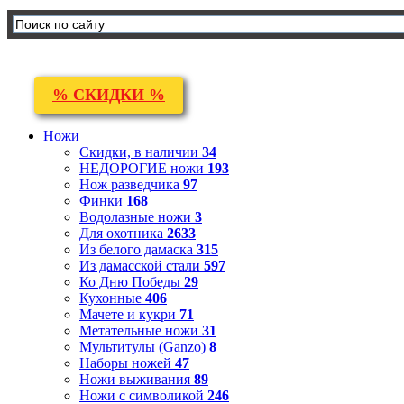
% СКИДКИ %
Ножи
Скидки, в наличии
34
НЕДОРОГИЕ ножи
193
Нож разведчика
97
Финки
168
Водолазные ножи
3
Для охотника
2633
Из белого дамаска
315
Из дамасской стали
597
Ко Дню Победы
29
Кухонные
406
Мачете и кукри
71
Метательные ножи
31
Мультитулы (Ganzo)
8
Наборы ножей
47
Ножи выживания
89
Ножи с символикой
246