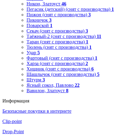
Никон, Златоуст
46
Пегасик (детский) (снят с производства)
1
Пижон (снят с производства)
3
Пикничок
3
Поварской
1
Секач (снят с производства)
3
Таёжный-2 (снят с производства)
11
Таран (снят с производства)
1
Тюлень (снят с производства)
1
Удар
5
Фартовый (снят с производства)
1
Харза (снят с производства)
2
Хищник (снят с производства)
6
Шашлычок (снят с производства)
5
Штурм
3
Ясный сокол, Павлово
22
Вавилон, Златоуст
8
Информация
Безопасные покупки в интернете
Clip-point
Drop-Point