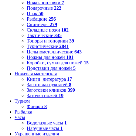
Ножи-поплавки
7
Подарочные
222
Пчак
50
Рыбацкие
256
Скиннеры
279
Складные ножи
102
Тактические
345
Топоры и топорики
39
Туристические
2841
Цельнометаллические
643
Ножны для ножей
101
Коробки, сумки для ножей
15
Подставки для ножей
5
Ножевая мастерская
Книги, литература
17
Заготовки рукоятей
8
Заготовки клинков
399
Заточка ножей
19
Туризм
Фонари
8
Рыбалка
Часы
Водолазные часы
1
Наручные часы
1
Украшенные изделия