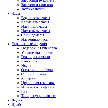
Заготовки рукоятей
Заготовки клинков
Заточка ножей
Часы
Водолазные часы
Карманные часы
Наручные часы
Настольные часы
Секундомеры
Настенные часы
Украшенные изделия
Подарочная упаковка
Украшенная посуда
Гравюра на стали
Кинжалы
Ножи
Охотничьи наборы
Сабли и шашки
Кортики
Церковная тематика
Изделия из нефрита
Разное
Топоры украшенные
Видео
Прайс