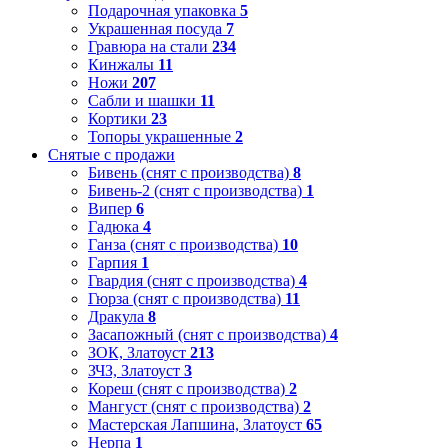
Подарочная упаковка
5
Украшенная посуда
7
Гравюра на стали
234
Кинжалы
11
Ножи
207
Сабли и шашки
11
Кортики
23
Топоры украшенные
2
Снятые с продажи
Бивень (снят с производства)
8
Бивень-2 (снят с производства)
1
Випер
6
Гадюка
4
Ганза (снят с производства)
10
Гарпия
1
Гвардия (снят с производства)
4
Гюрза (снят с производства)
11
Дракула
8
Засапожный (снят с производства)
4
ЗОК, Златоуст
213
ЗЧЗ, Златоуст
3
Кореш (снят с производства)
2
Мангуст (снят с производства)
2
Мастерская Лапшина, Златоуст
65
Нерпа
1