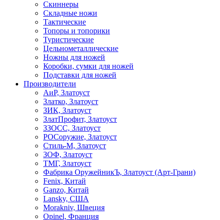
Скиннеры
Складные ножи
Тактические
Топоры и топорики
Туристические
Цельнометаллические
Ножны для ножей
Коробки, сумки для ножей
Подставки для ножей
Производители
АиР, Златоуст
Златко, Златоуст
ЗИК, Златоуст
ЗлатПрофит, Златоуст
ЗЗОСС, Златоуст
РОСоружие, Златоуст
Стиль-М, Златоуст
ЗОФ, Златоуст
ТМГ, Златоуст
Фабрика ОружейникЪ, Златоуст (Арт-Грани)
Fenix, Китай
Ganzo, Китай
Lansky, США
Morakniv, Швеция
Opinel, Франция