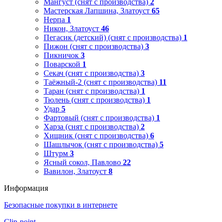
Мангуст (снят с производства)
2
Мастерская Лапшина, Златоуст
65
Нерпа
1
Никон, Златоуст
46
Пегасик (детский) (снят с производства)
1
Пижон (снят с производства)
3
Пикничок
3
Поварской
1
Секач (снят с производства)
3
Таёжный-2 (снят с производства)
11
Таран (снят с производства)
1
Тюлень (снят с производства)
1
Удар
5
Фартовый (снят с производства)
1
Харза (снят с производства)
2
Хищник (снят с производства)
6
Шашлычок (снят с производства)
5
Штурм
3
Ясный сокол, Павлово
22
Вавилон, Златоуст
8
Информация
Безопасные покупки в интернете
Clip-point