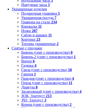
Водолазные часы
1
Наручные часы
1
Украшенные изделия
Подарочная упаковка
5
Украшенная посуда
7
Гравюра на стали
234
Кинжалы
11
Ножи
207
Сабли и шашки
11
Кортики
23
Топоры украшенные
2
Снятые с продажи
Бивень (снят с производства)
8
Бивень-2 (снят с производства)
1
Випер
6
Гадюка
4
Ганза (снят с производства)
10
Гарпия
1
Гвардия (снят с производства)
4
Гюрза (снят с производства)
11
Дракула
8
Засапожный (снят с производства)
4
ЗОК, Златоуст
213
ЗЧЗ, Златоуст
3
Кореш (снят с производства)
2