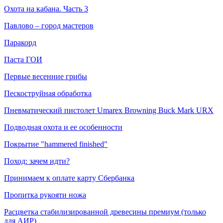
Охота на кабана. Часть 3
Павлово – город мастеров
Паракорд
Паста ГОИ
Первые весенние грибы
Пескоструйная обработка
Пневматический пистолет Umarex Browning Buck Mark URX
Подводная охота и ее особенности
Покрытие "hammered finished"
Поход: зачем идти?
Принимаем к оплате карту Сбербанка
Пропитка рукояти ножа
Расцветка стабилизированной древесины премиум (только
для АИР)