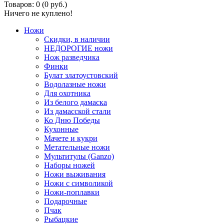
Товаров: 0 (0 руб.)
Ничего не куплено!
Ножи
Скидки, в наличии
НЕДОРОГИЕ ножи
Нож разведчика
Финки
Булат златоустовский
Водолазные ножи
Для охотника
Из белого дамаска
Из дамасской стали
Ко Дню Победы
Кухонные
Мачете и кукри
Метательные ножи
Мультитулы (Ganzo)
Наборы ножей
Ножи выживания
Ножи с символикой
Ножи-поплавки
Подарочные
Пчак
Рыбацкие