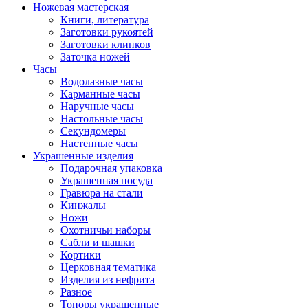
Ножевая мастерская
Книги, литература
Заготовки рукоятей
Заготовки клинков
Заточка ножей
Часы
Водолазные часы
Карманные часы
Наручные часы
Настольные часы
Секундомеры
Настенные часы
Украшенные изделия
Подарочная упаковка
Украшенная посуда
Гравюра на стали
Кинжалы
Ножи
Охотничьи наборы
Сабли и шашки
Кортики
Церковная тематика
Изделия из нефрита
Разное
Топоры украшенные