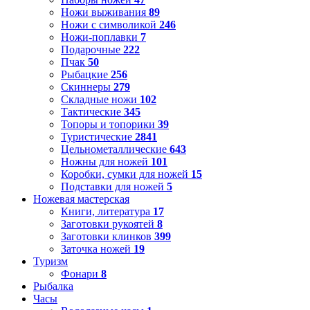
Ножи выживания
89
Ножи с символикой
246
Ножи-поплавки
7
Подарочные
222
Пчак
50
Рыбацкие
256
Скиннеры
279
Складные ножи
102
Тактические
345
Топоры и топорики
39
Туристические
2841
Цельнометаллические
643
Ножны для ножей
101
Коробки, сумки для ножей
15
Подставки для ножей
5
Ножевая мастерская
Книги, литература
17
Заготовки рукоятей
8
Заготовки клинков
399
Заточка ножей
19
Туризм
Фонари
8
Рыбалка
Часы