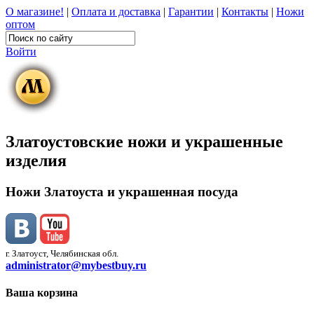
О магазине!
|
Оплата и доставка
|
Гарантии
|
Контакты
|
Ножи
оптом
Войти
Златоустовские ножи и украшенные
изделия
Ножи Златоуста и украшенная посуда
г. Златоуст, Челябинская обл.
administrator@mybestbuy.ru
Ваша корзина