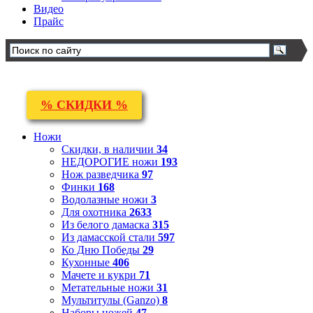
Видео
Прайс
% СКИДКИ %
Ножи
Скидки, в наличии
34
НЕДОРОГИЕ ножи
193
Нож разведчика
97
Финки
168
Водолазные ножи
3
Для охотника
2633
Из белого дамаска
315
Из дамасской стали
597
Ко Дню Победы
29
Кухонные
406
Мачете и кукри
71
Метательные ножи
31
Мультитулы (Ganzo)
8
Наборы ножей
47