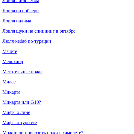
Ловля линя летом
Ловля на воблеры
Ловля налима
Ловля щуки на спиннинг в октябре
Люля-кебаб по-турецки
Мачете
Мельхиор
Метательные ножи
Миасс
Микарта
Микарта или G10?
Мифы о лине
Мифы о туризме
Можно ли провозить ножи в самолете?