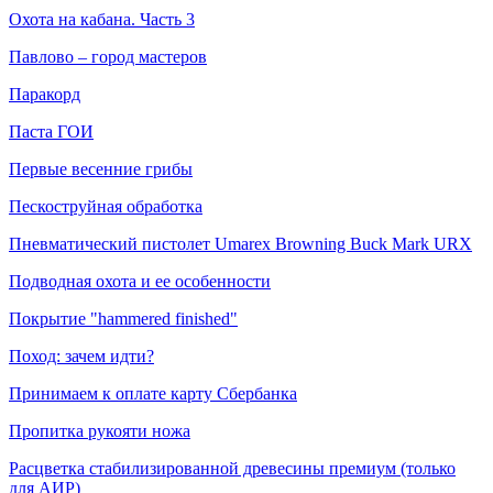
Охота на кабана. Часть 3
Павлово – город мастеров
Паракорд
Паста ГОИ
Первые весенние грибы
Пескоструйная обработка
Пневматический пистолет Umarex Browning Buck Mark URX
Подводная охота и ее особенности
Покрытие "hammered finished"
Поход: зачем идти?
Принимаем к оплате карту Сбербанка
Пропитка рукояти ножа
Расцветка стабилизированной древесины премиум (только
для АИР)