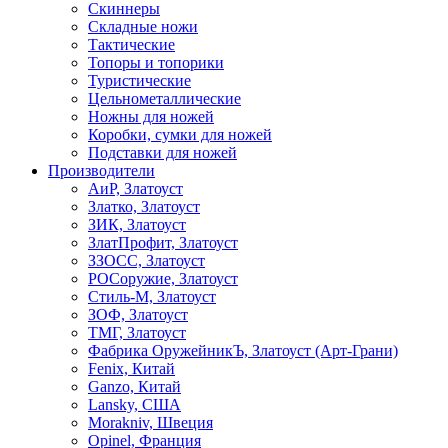
Скиннеры
Складные ножи
Тактические
Топоры и топорики
Туристические
Цельнометаллические
Ножны для ножей
Коробки, сумки для ножей
Подставки для ножей
Производители
АиР, Златоуст
Златко, Златоуст
ЗИК, Златоуст
ЗлатПрофит, Златоуст
ЗЗОСС, Златоуст
РОСоружие, Златоуст
Стиль-М, Златоуст
ЗОФ, Златоуст
ТМГ, Златоуст
Фабрика ОружейникЪ, Златоуст (Арт-Грани)
Fenix, Китай
Ganzo, Китай
Lansky, США
Morakniv, Швеция
Opinel, Франция