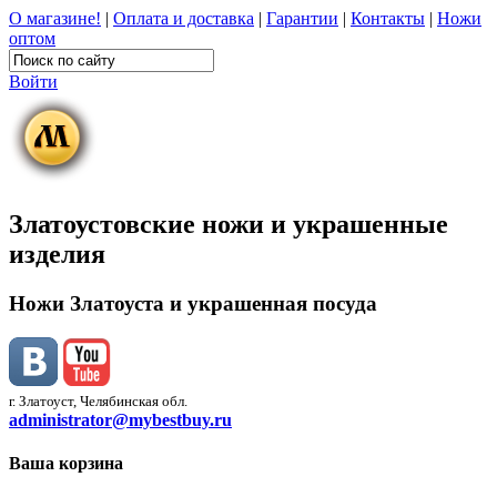
О магазине!
|
Оплата и доставка
|
Гарантии
|
Контакты
|
Ножи
оптом
Войти
Златоустовские ножи и украшенные
изделия
Ножи Златоуста и украшенная посуда
г. Златоуст, Челябинская обл.
administrator@mybestbuy.ru
Ваша корзина