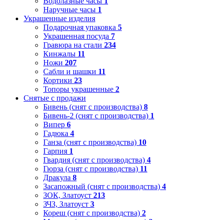
Водолазные часы
1
Наручные часы
1
Украшенные изделия
Подарочная упаковка
5
Украшенная посуда
7
Гравюра на стали
234
Кинжалы
11
Ножи
207
Сабли и шашки
11
Кортики
23
Топоры украшенные
2
Снятые с продажи
Бивень (снят с производства)
8
Бивень-2 (снят с производства)
1
Випер
6
Гадюка
4
Ганза (снят с производства)
10
Гарпия
1
Гвардия (снят с производства)
4
Гюрза (снят с производства)
11
Дракула
8
Засапожный (снят с производства)
4
ЗОК, Златоуст
213
ЗЧЗ, Златоуст
3
Кореш (снят с производства)
2