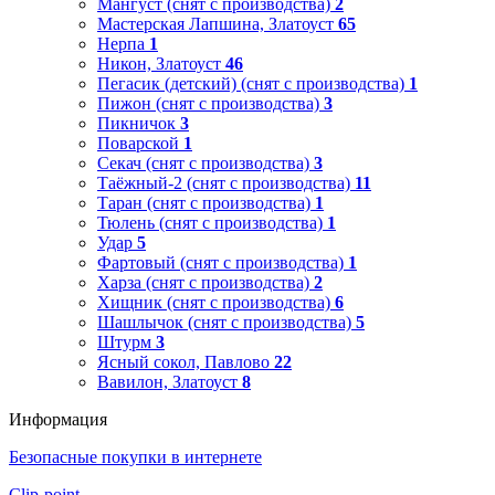
Мангуст (снят с производства)
2
Мастерская Лапшина, Златоуст
65
Нерпа
1
Никон, Златоуст
46
Пегасик (детский) (снят с производства)
1
Пижон (снят с производства)
3
Пикничок
3
Поварской
1
Секач (снят с производства)
3
Таёжный-2 (снят с производства)
11
Таран (снят с производства)
1
Тюлень (снят с производства)
1
Удар
5
Фартовый (снят с производства)
1
Харза (снят с производства)
2
Хищник (снят с производства)
6
Шашлычок (снят с производства)
5
Штурм
3
Ясный сокол, Павлово
22
Вавилон, Златоуст
8
Информация
Безопасные покупки в интернете
Clip-point