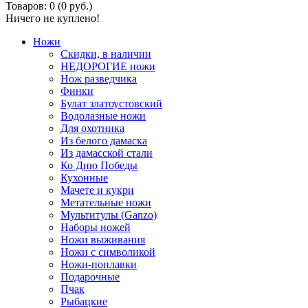
Товаров: 0 (0 руб.)
Ничего не куплено!
Ножи
Скидки, в наличии
НЕДОРОГИЕ ножи
Нож разведчика
Финки
Булат златоустовский
Водолазные ножи
Для охотника
Из белого дамаска
Из дамасской стали
Ко Дню Победы
Кухонные
Мачете и кукри
Метательные ножи
Мультитулы (Ganzo)
Наборы ножей
Ножи выживания
Ножи с символикой
Ножи-поплавки
Подарочные
Пчак
Рыбацкие