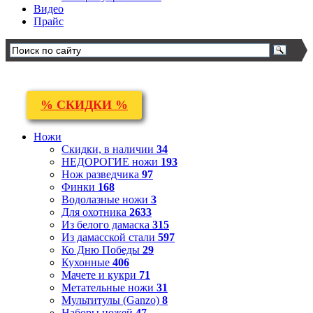
Видео
Прайс
% СКИДКИ %
Ножи
Скидки, в наличии
34
НЕДОРОГИЕ ножи
193
Нож разведчика
97
Финки
168
Водолазные ножи
3
Для охотника
2633
Из белого дамаска
315
Из дамасской стали
597
Ко Дню Победы
29
Кухонные
406
Мачете и кукри
71
Метательные ножи
31
Мультитулы (Ganzo)
8
Наборы ножей
47