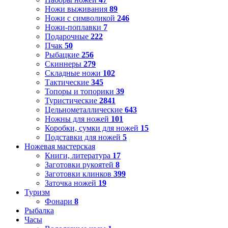
Ножи выживания
89
Ножи с символикой
246
Ножи-поплавки
7
Подарочные
222
Пчак
50
Рыбацкие
256
Скиннеры
279
Складные ножи
102
Тактические
345
Топоры и топорики
39
Туристические
2841
Цельнометаллические
643
Ножны для ножей
101
Коробки, сумки для ножей
15
Подставки для ножей
5
Ножевая мастерская
Книги, литература
17
Заготовки рукоятей
8
Заготовки клинков
399
Заточка ножей
19
Туризм
Фонари
8
Рыбалка
Часы