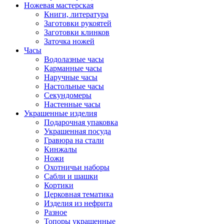
Ножевая мастерская
Книги, литература
Заготовки рукоятей
Заготовки клинков
Заточка ножей
Часы
Водолазные часы
Карманные часы
Наручные часы
Настольные часы
Секундомеры
Настенные часы
Украшенные изделия
Подарочная упаковка
Украшенная посуда
Гравюра на стали
Кинжалы
Ножи
Охотничьи наборы
Сабли и шашки
Кортики
Церковная тематика
Изделия из нефрита
Разное
Топоры украшенные