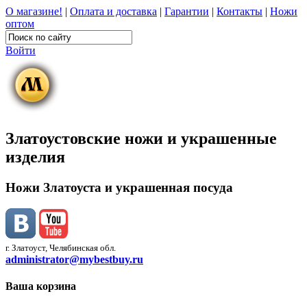
О магазине!
|
Оплата и доставка
|
Гарантии
|
Контакты
|
Ножи
оптом
Войти
Златоустовские ножи и украшенные
изделия
Ножи Златоуста и украшенная посуда
г. Златоуст, Челябинская обл.
administrator@mybestbuy.ru
Ваша корзина