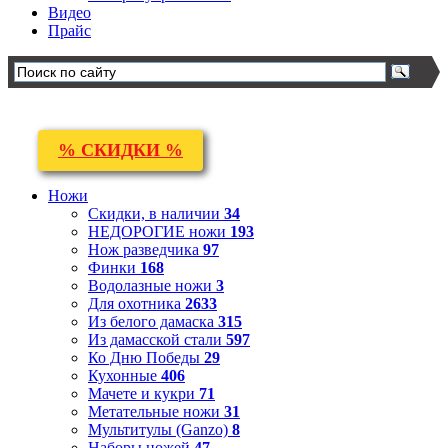
Видео
Прайс
% СКИДКИ %
Ножи
Скидки, в наличии
34
НЕДОРОГИЕ ножи
193
Нож разведчика
97
Финки
168
Водолазные ножи
3
Для охотника
2633
Из белого дамаска
315
Из дамасской стали
597
Ко Дню Победы
29
Кухонные
406
Мачете и кукри
71
Метательные ножи
31
Мультитулы (Ganzo)
8
Наборы ножей
47