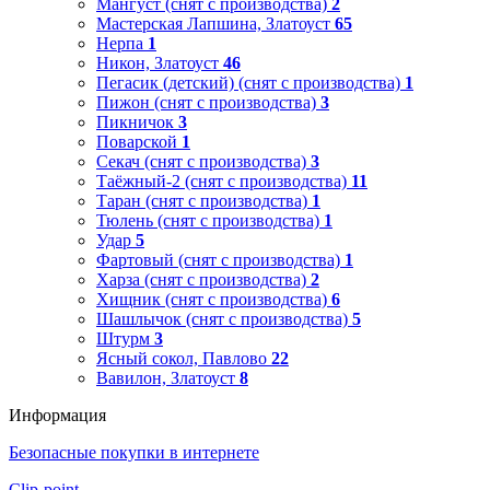
Мангуст (снят с производства)
2
Мастерская Лапшина, Златоуст
65
Нерпа
1
Никон, Златоуст
46
Пегасик (детский) (снят с производства)
1
Пижон (снят с производства)
3
Пикничок
3
Поварской
1
Секач (снят с производства)
3
Таёжный-2 (снят с производства)
11
Таран (снят с производства)
1
Тюлень (снят с производства)
1
Удар
5
Фартовый (снят с производства)
1
Харза (снят с производства)
2
Хищник (снят с производства)
6
Шашлычок (снят с производства)
5
Штурм
3
Ясный сокол, Павлово
22
Вавилон, Златоуст
8
Информация
Безопасные покупки в интернете
Clip-point