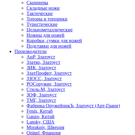
Скиннеры
Складные ножи
Тактические
Топоры и топорики
Туристические
Цельнометаллические
Ножны для ножей
Коробки, сумки для ножей
Подставки для ножей
Производители
АиР, Златоуст
Златко, Златоуст
ЗИК, Златоуст
ЗлатПрофит, Златоуст
ЗЗОСС, Златоуст
РОСоружие, Златоуст
Стиль-М, Златоуст
ЗОФ, Златоуст
ТМГ, Златоуст
Фабрика ОружейникЪ, Златоуст (Арт-Грани)
Fenix, Китай
Ganzo, Китай
Lansky, США
Morakniv, Швеция
Opinel, Франция