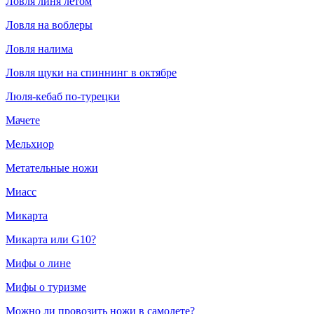
Ловля линя летом
Ловля на воблеры
Ловля налима
Ловля щуки на спиннинг в октябре
Люля-кебаб по-турецки
Мачете
Мельхиор
Метательные ножи
Миасс
Микарта
Микарта или G10?
Мифы о лине
Мифы о туризме
Можно ли провозить ножи в самолете?