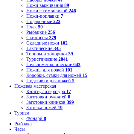
Ножи выживания
89
Ножи с символикой
246
Ножи-поплавки
7
Подарочные
222
Пчак
50
Рыбацкие
256
Скиннеры
279
Складные ножи
102
Тактические
345
Топоры и топорики
39
Туристические
2841
Цельнометаллические
643
Ножны для ножей
101
Коробки, сумки для ножей
15
Подставки для ножей
5
Ножевая мастерская
Книги, литература
17
Заготовки рукоятей
8
Заготовки клинков
399
Заточка ножей
19
Туризм
Фонари
8
Рыбалка
Часы