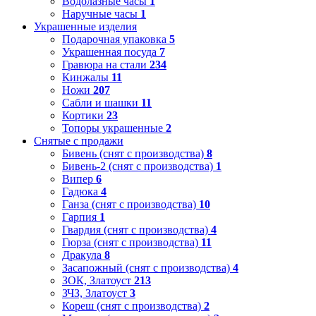
Водолазные часы
1
Наручные часы
1
Украшенные изделия
Подарочная упаковка
5
Украшенная посуда
7
Гравюра на стали
234
Кинжалы
11
Ножи
207
Сабли и шашки
11
Кортики
23
Топоры украшенные
2
Снятые с продажи
Бивень (снят с производства)
8
Бивень-2 (снят с производства)
1
Випер
6
Гадюка
4
Ганза (снят с производства)
10
Гарпия
1
Гвардия (снят с производства)
4
Гюрза (снят с производства)
11
Дракула
8
Засапожный (снят с производства)
4
ЗОК, Златоуст
213
ЗЧЗ, Златоуст
3
Кореш (снят с производства)
2