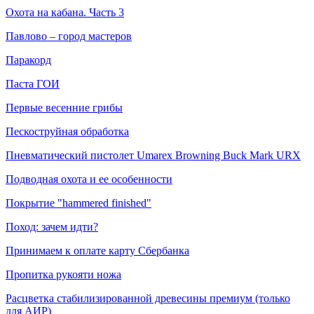
Охота на кабана. Часть 3
Павлово – город мастеров
Паракорд
Паста ГОИ
Первые весенние грибы
Пескоструйная обработка
Пневматический пистолет Umarex Browning Buck Mark URX
Подводная охота и ее особенности
Покрытие "hammered finished"
Поход: зачем идти?
Принимаем к оплате карту Сбербанка
Пропитка рукояти ножа
Расцветка стабилизированной древесины премиум (только
для АИР)