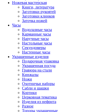
Ножевая мастерская
Книги, литература
Заготовки рукоятей
Заготовки клинков
Заточка ножей
Часы
Водолазные часы
Карманные часы
Наручные часы
Настольные часы
Секундомеры
Настенные часы
Украшенные изделия
Подарочная упаковка
Украшенная посуда
Гравюра на стали
Кинжалы
Ножи
Охотничьи наборы
Сабли и шашки
Кортики
Церковная тематика
Изделия из нефрита
Разное
Топоры украшенные