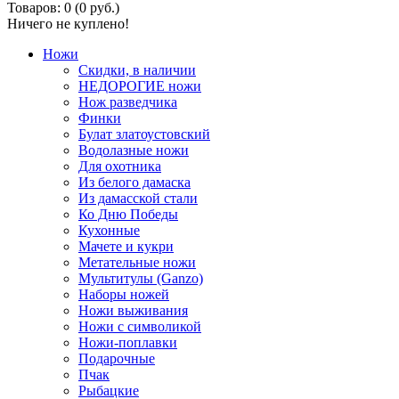
Товаров: 0 (0 руб.)
Ничего не куплено!
Ножи
Скидки, в наличии
НЕДОРОГИЕ ножи
Нож разведчика
Финки
Булат златоустовский
Водолазные ножи
Для охотника
Из белого дамаска
Из дамасской стали
Ко Дню Победы
Кухонные
Мачете и кукри
Метательные ножи
Мультитулы (Ganzo)
Наборы ножей
Ножи выживания
Ножи с символикой
Ножи-поплавки
Подарочные
Пчак
Рыбацкие