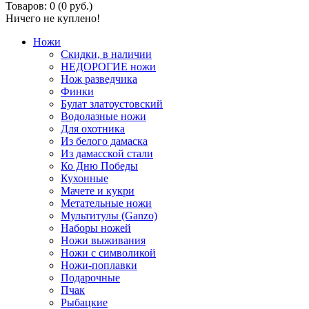
Товаров: 0 (0 руб.)
Ничего не куплено!
Ножи
Скидки, в наличии
НЕДОРОГИЕ ножи
Нож разведчика
Финки
Булат златоустовский
Водолазные ножи
Для охотника
Из белого дамаска
Из дамасской стали
Ко Дню Победы
Кухонные
Мачете и кукри
Метательные ножи
Мультитулы (Ganzo)
Наборы ножей
Ножи выживания
Ножи с символикой
Ножи-поплавки
Подарочные
Пчак
Рыбацкие