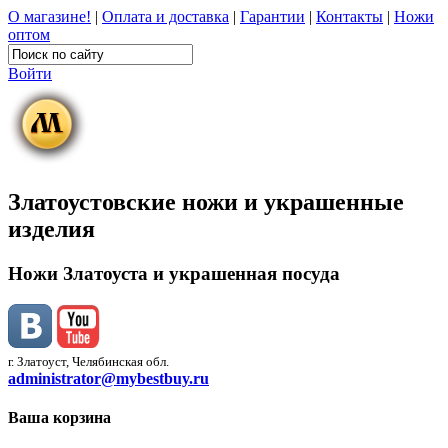
О магазине!
|
Оплата и доставка
|
Гарантии
|
Контакты
|
Ножи
оптом
Войти
Златоустовские ножи и украшенные
изделия
Ножи Златоуста и украшенная посуда
г. Златоуст, Челябинская обл.
administrator@mybestbuy.ru
Ваша корзина