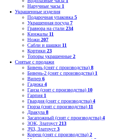
Водолазные часы
1
Наручные часы
1
Украшенные изделия
Подарочная упаковка
5
Украшенная посуда
7
Гравюра на стали
234
Кинжалы
11
Ножи
207
Сабли и шашки
11
Кортики
23
Топоры украшенные
2
Снятые с продажи
Бивень (снят с производства)
8
Бивень-2 (снят с производства)
1
Випер
6
Гадюка
4
Ганза (снят с производства)
10
Гарпия
1
Гвардия (снят с производства)
4
Гюрза (снят с производства)
11
Дракула
8
Засапожный (снят с производства)
4
ЗОК, Златоуст
213
ЗЧЗ, Златоуст
3
Кореш (снят с производства)
2