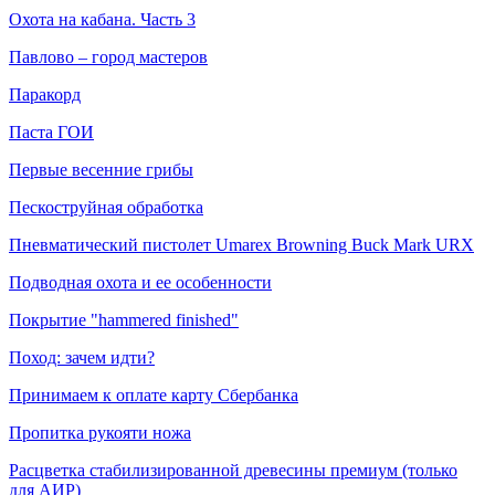
Охота на кабана. Часть 3
Павлово – город мастеров
Паракорд
Паста ГОИ
Первые весенние грибы
Пескоструйная обработка
Пневматический пистолет Umarex Browning Buck Mark URX
Подводная охота и ее особенности
Покрытие "hammered finished"
Поход: зачем идти?
Принимаем к оплате карту Сбербанка
Пропитка рукояти ножа
Расцветка стабилизированной древесины премиум (только
для АИР)