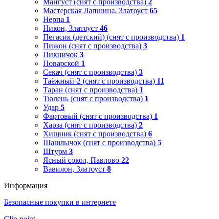
Мангуст (снят с производства)
2
Мастерская Лапшина, Златоуст
65
Нерпа
1
Никон, Златоуст
46
Пегасик (детский) (снят с производства)
1
Пижон (снят с производства)
3
Пикничок
3
Поварской
1
Секач (снят с производства)
3
Таёжный-2 (снят с производства)
11
Таран (снят с производства)
1
Тюлень (снят с производства)
1
Удар
5
Фартовый (снят с производства)
1
Харза (снят с производства)
2
Хищник (снят с производства)
6
Шашлычок (снят с производства)
5
Штурм
3
Ясный сокол, Павлово
22
Вавилон, Златоуст
8
Информация
Безопасные покупки в интернете
Clip-point