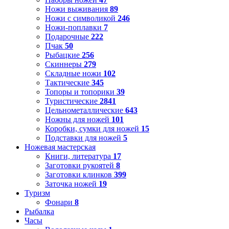
Ножи выживания
89
Ножи с символикой
246
Ножи-поплавки
7
Подарочные
222
Пчак
50
Рыбацкие
256
Скиннеры
279
Складные ножи
102
Тактические
345
Топоры и топорики
39
Туристические
2841
Цельнометаллические
643
Ножны для ножей
101
Коробки, сумки для ножей
15
Подставки для ножей
5
Ножевая мастерская
Книги, литература
17
Заготовки рукоятей
8
Заготовки клинков
399
Заточка ножей
19
Туризм
Фонари
8
Рыбалка
Часы