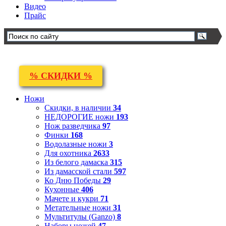
Видео
Прайс
% СКИДКИ %
Ножи
Скидки, в наличии
34
НЕДОРОГИЕ ножи
193
Нож разведчика
97
Финки
168
Водолазные ножи
3
Для охотника
2633
Из белого дамаска
315
Из дамасской стали
597
Ко Дню Победы
29
Кухонные
406
Мачете и кукри
71
Метательные ножи
31
Мультитулы (Ganzo)
8
Наборы ножей
47