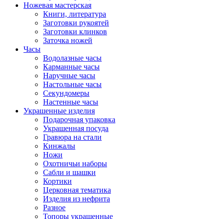
Ножевая мастерская
Книги, литература
Заготовки рукоятей
Заготовки клинков
Заточка ножей
Часы
Водолазные часы
Карманные часы
Наручные часы
Настольные часы
Секундомеры
Настенные часы
Украшенные изделия
Подарочная упаковка
Украшенная посуда
Гравюра на стали
Кинжалы
Ножи
Охотничьи наборы
Сабли и шашки
Кортики
Церковная тематика
Изделия из нефрита
Разное
Топоры украшенные