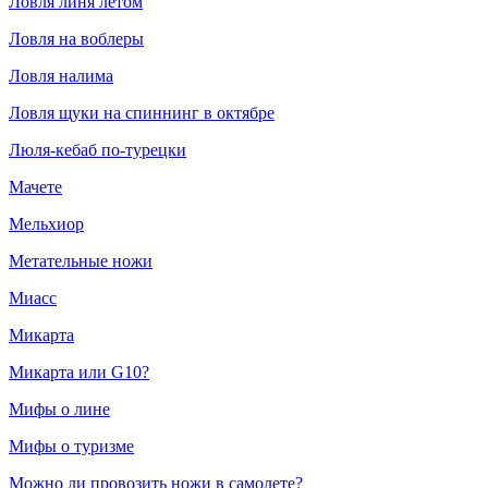
Ловля линя летом
Ловля на воблеры
Ловля налима
Ловля щуки на спиннинг в октябре
Люля-кебаб по-турецки
Мачете
Мельхиор
Метательные ножи
Миасс
Микарта
Микарта или G10?
Мифы о лине
Мифы о туризме
Можно ли провозить ножи в самолете?