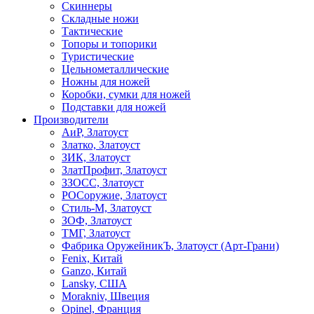
Скиннеры
Складные ножи
Тактические
Топоры и топорики
Туристические
Цельнометаллические
Ножны для ножей
Коробки, сумки для ножей
Подставки для ножей
Производители
АиР, Златоуст
Златко, Златоуст
ЗИК, Златоуст
ЗлатПрофит, Златоуст
ЗЗОСС, Златоуст
РОСоружие, Златоуст
Стиль-М, Златоуст
ЗОФ, Златоуст
ТМГ, Златоуст
Фабрика ОружейникЪ, Златоуст (Арт-Грани)
Fenix, Китай
Ganzo, Китай
Lansky, США
Morakniv, Швеция
Opinel, Франция