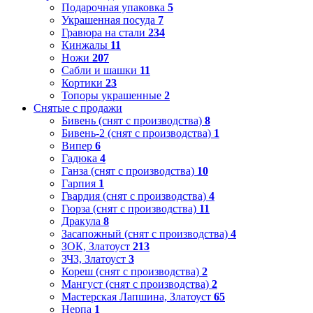
Подарочная упаковка
5
Украшенная посуда
7
Гравюра на стали
234
Кинжалы
11
Ножи
207
Сабли и шашки
11
Кортики
23
Топоры украшенные
2
Снятые с продажи
Бивень (снят с производства)
8
Бивень-2 (снят с производства)
1
Випер
6
Гадюка
4
Ганза (снят с производства)
10
Гарпия
1
Гвардия (снят с производства)
4
Гюрза (снят с производства)
11
Дракула
8
Засапожный (снят с производства)
4
ЗОК, Златоуст
213
ЗЧЗ, Златоуст
3
Кореш (снят с производства)
2
Мангуст (снят с производства)
2
Мастерская Лапшина, Златоуст
65
Нерпа
1