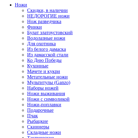
Ножи
Скидки, в наличии
НЕДОРОГИЕ ножи
Нож разведчика
Финки
Булат златоустовский
Водолазные ножи
Для охотника
Из белого дамаска
Из дамасской стали
Ко Дню Победы
Кухонные
Мачете и кукри
Метательные ножи
Мультитулы (Ganzo)
Наборы ножей
Ножи выживания
Ножи с символикой
Ножи-поплавки
Подарочные
Пчак
Рыбацкие
Скиннеры
Складные ножи
Тактические