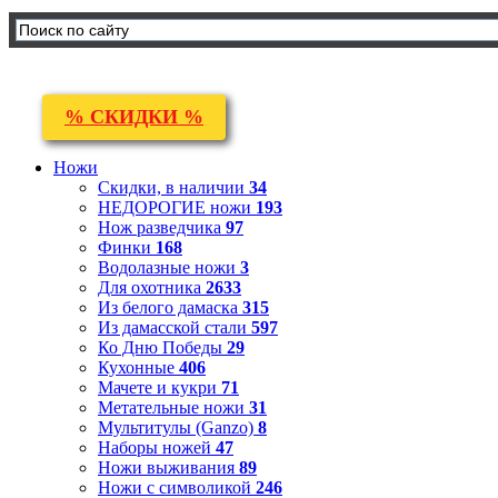
% СКИДКИ %
Ножи
Скидки, в наличии
34
НЕДОРОГИЕ ножи
193
Нож разведчика
97
Финки
168
Водолазные ножи
3
Для охотника
2633
Из белого дамаска
315
Из дамасской стали
597
Ко Дню Победы
29
Кухонные
406
Мачете и кукри
71
Метательные ножи
31
Мультитулы (Ganzo)
8
Наборы ножей
47
Ножи выживания
89
Ножи с символикой
246