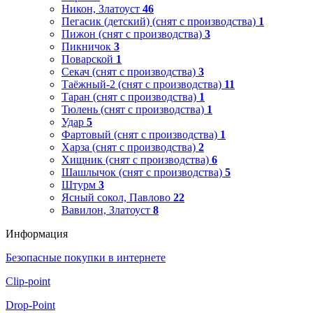
Никон, Златоуст
46
Пегасик (детский) (снят с производства)
1
Пижон (снят с производства)
3
Пикничок
3
Поварской
1
Секач (снят с производства)
3
Таёжный-2 (снят с производства)
11
Таран (снят с производства)
1
Тюлень (снят с производства)
1
Удар
5
Фартовый (снят с производства)
1
Харза (снят с производства)
2
Хищник (снят с производства)
6
Шашлычок (снят с производства)
5
Штурм
3
Ясный сокол, Павлово
22
Вавилон, Златоуст
8
Информация
Безопасные покупки в интернете
Clip-point
Drop-Point