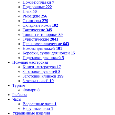
Ножи-поплавки
7
Подарочные
222
Пчак
50
Рыбацкие
256
Скиннеры
279
Складные ножи
102
Тактические
345
Топоры и топорики
39
Туристические
2841
Цельнометаллические
643
Ножны для ножей
101
Коробки, сумки для ножей
15
Подставки для ножей
5
Ножевая мастерская
Книги, литература
17
Заготовки рукоятей
8
Заготовки клинков
399
Заточка ножей
19
Туризм
Фонари
8
Рыбалка
Часы
Водолазные часы
1
Наручные часы
1
Украшенные изделия