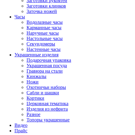
Заготовки рукоятей
Заготовки клинков
Заточка ножей
Часы
Водолазные часы
Карманные часы
Наручные часы
Настольные часы
Секундомеры
Настенные часы
Украшенные изделия
Подарочная упаковка
Украшенная посуда
Гравюра на стали
Кинжалы
Ножи
Охотничьи наборы
Сабли и шашки
Кортики
Церковная тематика
Изделия из нефрита
Разное
Топоры украшенные
Видео
Прайс