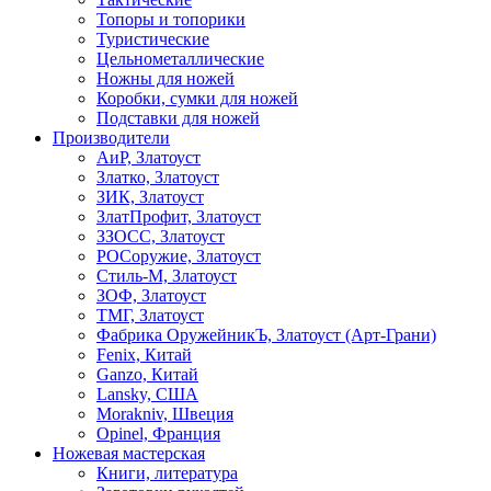
Топоры и топорики
Туристические
Цельнометаллические
Ножны для ножей
Коробки, сумки для ножей
Подставки для ножей
Производители
АиР, Златоуст
Златко, Златоуст
ЗИК, Златоуст
ЗлатПрофит, Златоуст
ЗЗОСС, Златоуст
РОСоружие, Златоуст
Стиль-М, Златоуст
ЗОФ, Златоуст
ТМГ, Златоуст
Фабрика ОружейникЪ, Златоуст (Арт-Грани)
Fenix, Китай
Ganzo, Китай
Lansky, США
Morakniv, Швеция
Opinel, Франция
Ножевая мастерская
Книги, литература