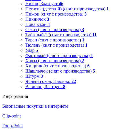
Никон, Златоуст
46
Пегасик (детский) (снят с производства)
1
Пижон (снят с производства)
3
Пикничок
3
Поварской
1
Секач (снят с производства)
3
Таёжный-2 (снят с производства)
11
Таран (снят с производства)
1
Тюлень (снят с производства)
1
Удар
5
Фартовый (снят с производства)
1
Харза (снят с производства)
2
Хищник (снят с производства)
6
Шашлычок (снят с производства)
5
Штурм
3
Ясный сокол, Павлово
22
Вавилон, Златоуст
8
Информация
Безопасные покупки в интернете
Clip-point
Drop-Point