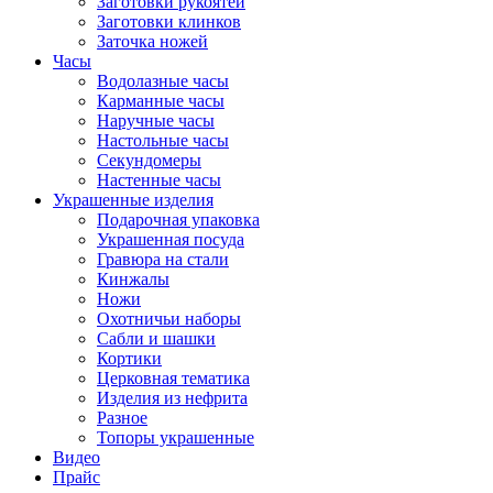
Заготовки рукоятей
Заготовки клинков
Заточка ножей
Часы
Водолазные часы
Карманные часы
Наручные часы
Настольные часы
Секундомеры
Настенные часы
Украшенные изделия
Подарочная упаковка
Украшенная посуда
Гравюра на стали
Кинжалы
Ножи
Охотничьи наборы
Сабли и шашки
Кортики
Церковная тематика
Изделия из нефрита
Разное
Топоры украшенные
Видео
Прайс