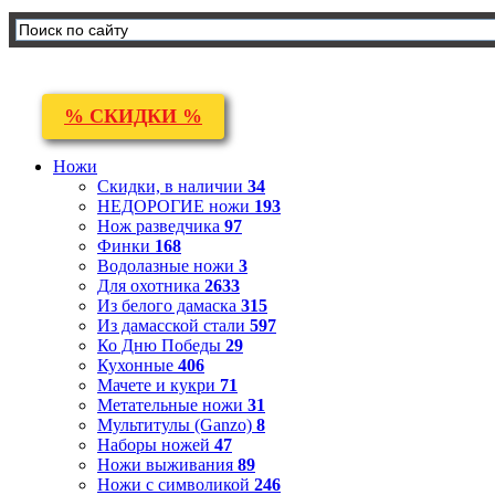
% СКИДКИ %
Ножи
Скидки, в наличии
34
НЕДОРОГИЕ ножи
193
Нож разведчика
97
Финки
168
Водолазные ножи
3
Для охотника
2633
Из белого дамаска
315
Из дамасской стали
597
Ко Дню Победы
29
Кухонные
406
Мачете и кукри
71
Метательные ножи
31
Мультитулы (Ganzo)
8
Наборы ножей
47
Ножи выживания
89
Ножи с символикой
246