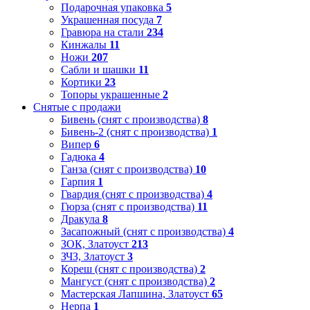
Подарочная упаковка
5
Украшенная посуда
7
Гравюра на стали
234
Кинжалы
11
Ножи
207
Сабли и шашки
11
Кортики
23
Топоры украшенные
2
Снятые с продажи
Бивень (снят с производства)
8
Бивень-2 (снят с производства)
1
Випер
6
Гадюка
4
Ганза (снят с производства)
10
Гарпия
1
Гвардия (снят с производства)
4
Гюрза (снят с производства)
11
Дракула
8
Засапожный (снят с производства)
4
ЗОК, Златоуст
213
ЗЧЗ, Златоуст
3
Кореш (снят с производства)
2
Мангуст (снят с производства)
2
Мастерская Лапшина, Златоуст
65
Нерпа
1