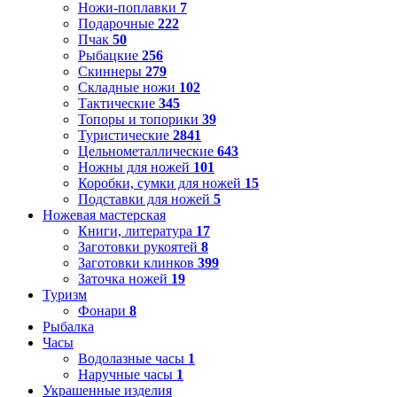
Ножи-поплавки
7
Подарочные
222
Пчак
50
Рыбацкие
256
Скиннеры
279
Складные ножи
102
Тактические
345
Топоры и топорики
39
Туристические
2841
Цельнометаллические
643
Ножны для ножей
101
Коробки, сумки для ножей
15
Подставки для ножей
5
Ножевая мастерская
Книги, литература
17
Заготовки рукоятей
8
Заготовки клинков
399
Заточка ножей
19
Туризм
Фонари
8
Рыбалка
Часы
Водолазные часы
1
Наручные часы
1
Украшенные изделия