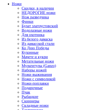
Ножи
Скидки, в наличии
НЕДОРОГИЕ ножи
Нож разведчика
Финки
Булат златоустовский
Водолазные ножи
Для охотника
Из белого дамаска
Из дамасской стали
Ко Дню Победы
Кухонные
Мачете и кукри
Метательные ножи
Мультитулы (Ganzo)
Наборы ножей
Ножи выживания
Ножи с символикой
Ножи-поплавки
Подарочные
Пчак
Рыбацкие
Скиннеры
Складные ножи
Тактические