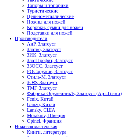
Топоры и топорики
Туристические
Цельнометаллические
Ножны для ножей
Коробки, сумки для ножей
Подставки для ножей
Производители
АиР, Златоуст
Златко, Златоуст
ЗИК, Златоуст
ЗлатПрофит, Златоуст
ЗЗОСС, Златоуст
РОСоружие, Златоуст
Стиль-М, Златоуст
ЗОФ, Златоуст
ТМГ, Златоуст
Фабрика ОружейникЪ, Златоуст (Арт-Грани)
Fenix, Китай
Ganzo, Китай
Lansky, США
Morakniv, Швеция
Opinel, Франция
Ножевая мастерская
Книги, литература