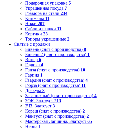
Подарочная упаковка
5
Украшенная посуда
7
Гравюра на стали
234
Кинжалы
11
Ножи
207
Сабли и шашки
11
Кортики
23
Топоры украшенные
2
Снятые с продажи
Бивень (снят с производства)
8
Бивень-2 (снят с производства)
1
Випер
6
Гадюка
4
Ганза (снят с производства)
10
Гарпия
1
Гвардия (снят с производства)
4
Гюрза (снят с производства)
11
Дракула
8
Засапожный (снят с производства)
4
ЗОК, Златоуст
213
ЗЧЗ, Златоуст
3
Кореш (снят с производства)
2
Мангуст (снят с производства)
2
Мастерская Лапшина, Златоуст
65
Нерпа
1