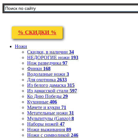
% СКИДКИ %
Ножи
Скидки, в наличии
34
НЕДОРОГИЕ ножи
193
Нож разведчика
97
Финки
168
Водолазные ножи
3
Для охотника
2633
Из белого дамаска
315
Из дамасской стали
597
Ко Дню Победы
29
Кухонные
406
Мачете и кукри
71
Метательные ножи
31
Мультитулы (Ganzo)
8
Наборы ножей
47
Ножи выживания
89
Ножи с символикой
246