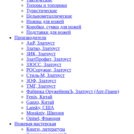
Топоры и топорики
Туристические
Цельнометаллические
Ножны для ножей
Коробки, сумки для ножей
Подставки для ножей
Производители
АиР, Златоуст
Златко, Златоуст
ЗИК, Златоуст
ЗлатПрофит, Златоуст
ЗЗОСС, Златоуст
РОСоружие, Златоуст
Стиль-М, Златоуст
ЗОФ, Златоуст
ТМГ, Златоуст
Фабрика ОружейникЪ, Златоуст (Арт-Грани)
Fenix, Китай
Ganzo, Китай
Lansky, США
Morakniv, Швеция
Opinel, Франция
Ножевая мастерская
Книги, литература