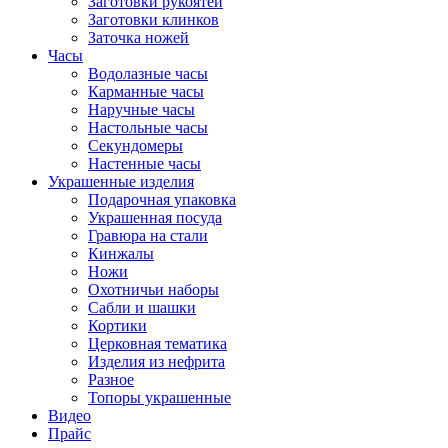
Заготовки рукоятей
Заготовки клинков
Заточка ножей
Часы
Водолазные часы
Карманные часы
Наручные часы
Настольные часы
Секундомеры
Настенные часы
Украшенные изделия
Подарочная упаковка
Украшенная посуда
Гравюра на стали
Кинжалы
Ножи
Охотничьи наборы
Сабли и шашки
Кортики
Церковная тематика
Изделия из нефрита
Разное
Топоры украшенные
Видео
Прайс