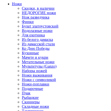
Ножи
Скидки, в наличии
НЕДОРОГИЕ ножи
Нож разведчика
Финки
Булат златоустовский
Водолазные ножи
Для охотника
Из белого дамаска
Из дамасской стали
Ко Дню Победы
Кухонные
Мачете и кукри
Метательные ножи
Мультитулы (Ganzo)
Наборы ножей
Ножи выживания
Ножи с символикой
Ножи-поплавки
Подарочные
Пчак
Рыбацкие
Скиннеры
Складные ножи
Тактические