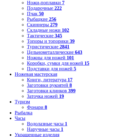
Ножи-поплавки
7
Подарочные
222
Пчак
50
Рыбацкие
256
Скиннеры
279
Складные ножи
102
Тактические
345
Топоры и топорики
39
Туристические
2841
Цельнометаллические
643
Ножны для ножей
101
Коробки, сумки для ножей
15
Подставки для ножей
5
Ножевая мастерская
Книги, литература
17
Заготовки рукоятей
8
Заготовки клинков
399
Заточка ножей
19
Туризм
Фонари
8
Рыбалка
Часы
Водолазные часы
1
Наручные часы
1
Украшенные изделия