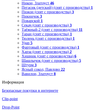
Никон, Златоуст
46
Пегасик (детский) (снят с производства)
1
Пижон (снят с производства)
3
Пикничок
3
Поварской
1
Секач (снят с производства)
3
Таёжный-2 (снят с производства)
11
Таран (снят с производства)
1
Тюлень (снят с производства)
1
Удар
5
Фартовый (снят с производства)
1
Харза (снят с производства)
2
Хищник (снят с производства)
6
Шашлычок (снят с производства)
5
Штурм
3
Ясный сокол, Павлово
22
Вавилон, Златоуст
8
Информация
Безопасные покупки в интернете
Clip-point
Drop-Point