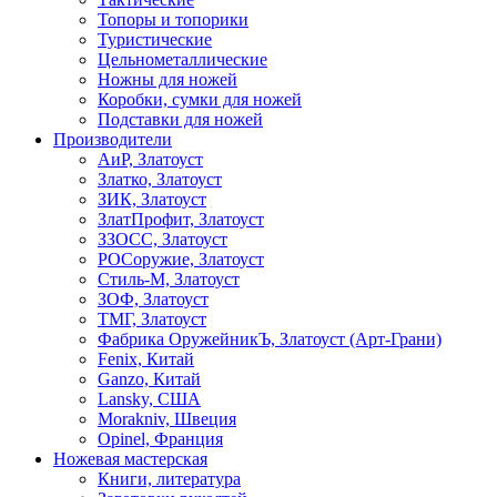
Топоры и топорики
Туристические
Цельнометаллические
Ножны для ножей
Коробки, сумки для ножей
Подставки для ножей
Производители
АиР, Златоуст
Златко, Златоуст
ЗИК, Златоуст
ЗлатПрофит, Златоуст
ЗЗОСС, Златоуст
РОСоружие, Златоуст
Стиль-М, Златоуст
ЗОФ, Златоуст
ТМГ, Златоуст
Фабрика ОружейникЪ, Златоуст (Арт-Грани)
Fenix, Китай
Ganzo, Китай
Lansky, США
Morakniv, Швеция
Opinel, Франция
Ножевая мастерская
Книги, литература