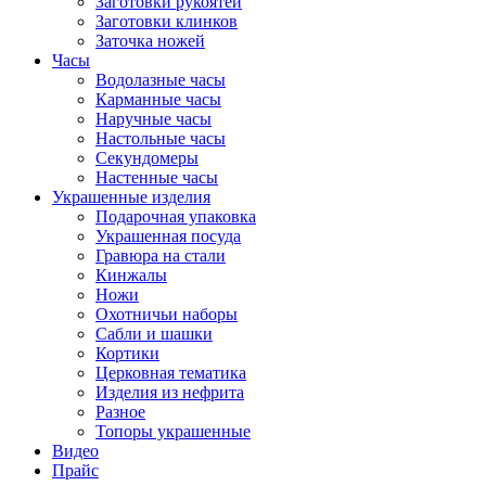
Заготовки рукоятей
Заготовки клинков
Заточка ножей
Часы
Водолазные часы
Карманные часы
Наручные часы
Настольные часы
Секундомеры
Настенные часы
Украшенные изделия
Подарочная упаковка
Украшенная посуда
Гравюра на стали
Кинжалы
Ножи
Охотничьи наборы
Сабли и шашки
Кортики
Церковная тематика
Изделия из нефрита
Разное
Топоры украшенные
Видео
Прайс