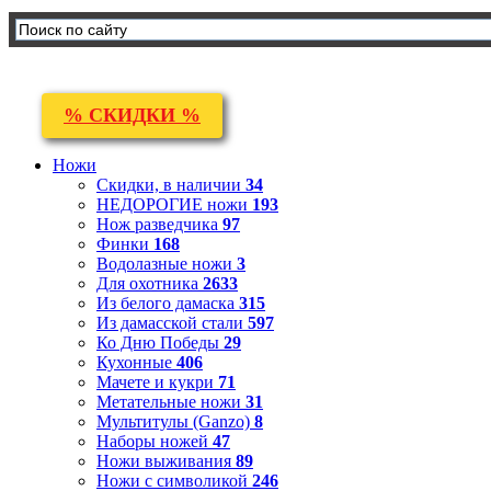
% СКИДКИ %
Ножи
Скидки, в наличии
34
НЕДОРОГИЕ ножи
193
Нож разведчика
97
Финки
168
Водолазные ножи
3
Для охотника
2633
Из белого дамаска
315
Из дамасской стали
597
Ко Дню Победы
29
Кухонные
406
Мачете и кукри
71
Метательные ножи
31
Мультитулы (Ganzo)
8
Наборы ножей
47
Ножи выживания
89
Ножи с символикой
246