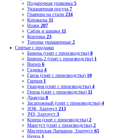
Подарочная упаковка
5
Украшенная посуда
7
Гравюра на стали
234
Кинжалы
11
Ножи
207
Сабли и шашки
11
Кортики
23
Топоры украшенные
2
Снятые с продажи
Бивень (снят с производства)
8
Бивень-2 (снят с производства)
1
Випер
6
Гадюка
4
Ганза (снят с производства)
10
Гарпия
1
Гвардия (снят с производства)
4
Гюрза (снят с производства)
11
Дракула
8
Засапожный (снят с производства)
4
ЗОК, Златоуст
213
ЗЧЗ, Златоуст
3
Кореш (снят с производства)
2
Мангуст (снят с производства)
2
Мастерская Лапшина, Златоуст
65
Нерпа
1