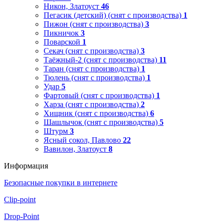
Никон, Златоуст
46
Пегасик (детский) (снят с производства)
1
Пижон (снят с производства)
3
Пикничок
3
Поварской
1
Секач (снят с производства)
3
Таёжный-2 (снят с производства)
11
Таран (снят с производства)
1
Тюлень (снят с производства)
1
Удар
5
Фартовый (снят с производства)
1
Харза (снят с производства)
2
Хищник (снят с производства)
6
Шашлычок (снят с производства)
5
Штурм
3
Ясный сокол, Павлово
22
Вавилон, Златоуст
8
Информация
Безопасные покупки в интернете
Clip-point
Drop-Point