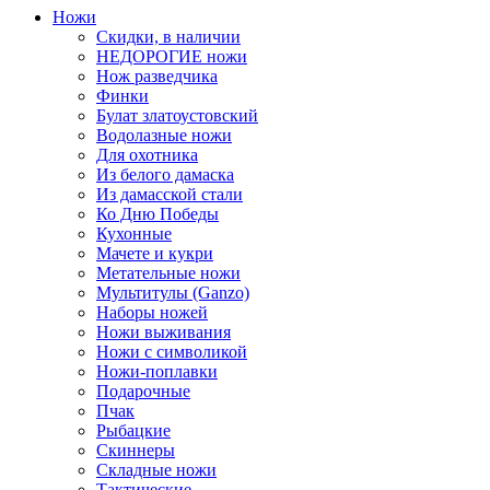
Ножи
Скидки, в наличии
НЕДОРОГИЕ ножи
Нож разведчика
Финки
Булат златоустовский
Водолазные ножи
Для охотника
Из белого дамаска
Из дамасской стали
Ко Дню Победы
Кухонные
Мачете и кукри
Метательные ножи
Мультитулы (Ganzo)
Наборы ножей
Ножи выживания
Ножи с символикой
Ножи-поплавки
Подарочные
Пчак
Рыбацкие
Скиннеры
Складные ножи
Тактические