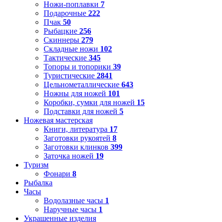
Ножи-поплавки
7
Подарочные
222
Пчак
50
Рыбацкие
256
Скиннеры
279
Складные ножи
102
Тактические
345
Топоры и топорики
39
Туристические
2841
Цельнометаллические
643
Ножны для ножей
101
Коробки, сумки для ножей
15
Подставки для ножей
5
Ножевая мастерская
Книги, литература
17
Заготовки рукоятей
8
Заготовки клинков
399
Заточка ножей
19
Туризм
Фонари
8
Рыбалка
Часы
Водолазные часы
1
Наручные часы
1
Украшенные изделия