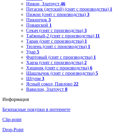
Никон, Златоуст
46
Пегасик (детский) (снят с производства)
1
Пижон (снят с производства)
3
Пикничок
3
Поварской
1
Секач (снят с производства)
3
Таёжный-2 (снят с производства)
11
Таран (снят с производства)
1
Тюлень (снят с производства)
1
Удар
5
Фартовый (снят с производства)
1
Харза (снят с производства)
2
Хищник (снят с производства)
6
Шашлычок (снят с производства)
5
Штурм
3
Ясный сокол, Павлово
22
Вавилон, Златоуст
8
Информация
Безопасные покупки в интернете
Clip-point
Drop-Point