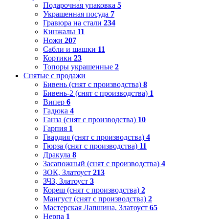
Подарочная упаковка
5
Украшенная посуда
7
Гравюра на стали
234
Кинжалы
11
Ножи
207
Сабли и шашки
11
Кортики
23
Топоры украшенные
2
Снятые с продажи
Бивень (снят с производства)
8
Бивень-2 (снят с производства)
1
Випер
6
Гадюка
4
Ганза (снят с производства)
10
Гарпия
1
Гвардия (снят с производства)
4
Гюрза (снят с производства)
11
Дракула
8
Засапожный (снят с производства)
4
ЗОК, Златоуст
213
ЗЧЗ, Златоуст
3
Кореш (снят с производства)
2
Мангуст (снят с производства)
2
Мастерская Лапшина, Златоуст
65
Нерпа
1