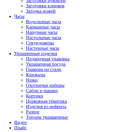
Заготовки рукоятей
Заготовки клинков
Заточка ножей
Часы
Водолазные часы
Карманные часы
Наручные часы
Настольные часы
Секундомеры
Настенные часы
Украшенные изделия
Подарочная упаковка
Украшенная посуда
Гравюра на стали
Кинжалы
Ножи
Охотничьи наборы
Сабли и шашки
Кортики
Церковная тематика
Изделия из нефрита
Разное
Топоры украшенные
Видео
Прайс