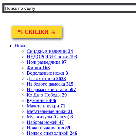
% СКИДКИ %
Ножи
Скидки, в наличии
34
НЕДОРОГИЕ ножи
193
Нож разведчика
97
Финки
168
Водолазные ножи
3
Для охотника
2633
Из белого дамаска
315
Из дамасской стали
597
Ко Дню Победы
29
Кухонные
406
Мачете и кукри
71
Метательные ножи
31
Мультитулы (Ganzo)
8
Наборы ножей
47
Ножи выживания
89
Ножи с символикой
246