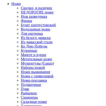
Ножи
Скидки, в наличии
НЕДОРОГИЕ ножи
Нож разведчика
Финки
Булат златоустовский
Водолазные ножи
Для охотника
Из белого дамаска
Из дамасской стали
Ко Дню Победы
Кухонные
Мачете и кукри
Метательные ножи
Мультитулы (Ganzo)
Наборы ножей
Ножи выживания
Ножи с символикой
Ножи-поплавки
Подарочные
Пчак
Рыбацкие
Скиннеры
Складные ножи
Тактические