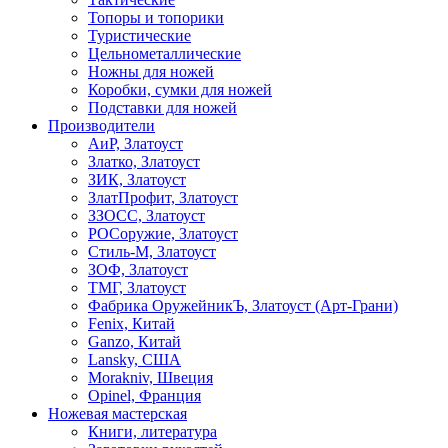
Топоры и топорики
Туристические
Цельнометаллические
Ножны для ножей
Коробки, сумки для ножей
Подставки для ножей
Производители
АиР, Златоуст
Златко, Златоуст
ЗИК, Златоуст
ЗлатПрофит, Златоуст
ЗЗОСС, Златоуст
РОСоружие, Златоуст
Стиль-М, Златоуст
ЗОФ, Златоуст
ТМГ, Златоуст
Фабрика ОружейникЪ, Златоуст (Арт-Грани)
Fenix, Китай
Ganzo, Китай
Lansky, США
Morakniv, Швеция
Opinel, Франция
Ножевая мастерская
Книги, литература