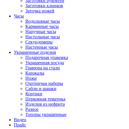
Заготовки рукоятей
Заготовки клинков
Заточка ножей
Часы
Водолазные часы
Карманные часы
Наручные часы
Настольные часы
Секундомеры
Настенные часы
Украшенные изделия
Подарочная упаковка
Украшенная посуда
Гравюра на стали
Кинжалы
Ножи
Охотничьи наборы
Сабли и шашки
Кортики
Церковная тематика
Изделия из нефрита
Разное
Топоры украшенные
Видео
Прайс