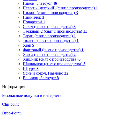
Никон, Златоуст
46
Пегасик (детский) (снят с производства)
1
Пижон (снят с производства)
3
Пикничок
3
Поварской
1
Секач (снят с производства)
3
Таёжный-2 (снят с производства)
11
Таран (снят с производства)
1
Тюлень (снят с производства)
1
Удар
5
Фартовый (снят с производства)
1
Харза (снят с производства)
2
Хищник (снят с производства)
6
Шашлычок (снят с производства)
5
Штурм
3
Ясный сокол, Павлово
22
Вавилон, Златоуст
8
Информация
Безопасные покупки в интернете
Clip-point
Drop-Point