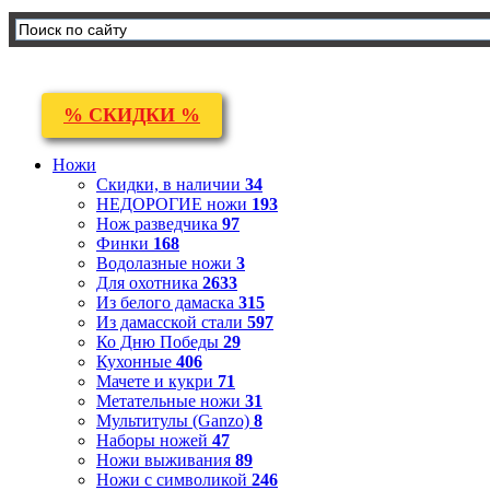
% СКИДКИ %
Ножи
Скидки, в наличии
34
НЕДОРОГИЕ ножи
193
Нож разведчика
97
Финки
168
Водолазные ножи
3
Для охотника
2633
Из белого дамаска
315
Из дамасской стали
597
Ко Дню Победы
29
Кухонные
406
Мачете и кукри
71
Метательные ножи
31
Мультитулы (Ganzo)
8
Наборы ножей
47
Ножи выживания
89
Ножи с символикой
246