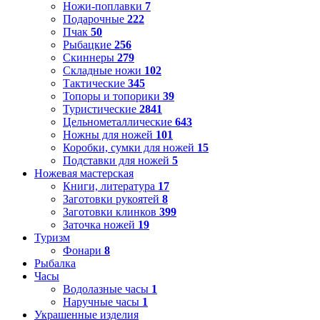
Ножи-поплавки
7
Подарочные
222
Пчак
50
Рыбацкие
256
Скиннеры
279
Складные ножи
102
Тактические
345
Топоры и топорики
39
Туристические
2841
Цельнометаллические
643
Ножны для ножей
101
Коробки, сумки для ножей
15
Подставки для ножей
5
Ножевая мастерская
Книги, литература
17
Заготовки рукоятей
8
Заготовки клинков
399
Заточка ножей
19
Туризм
Фонари
8
Рыбалка
Часы
Водолазные часы
1
Наручные часы
1
Украшенные изделия