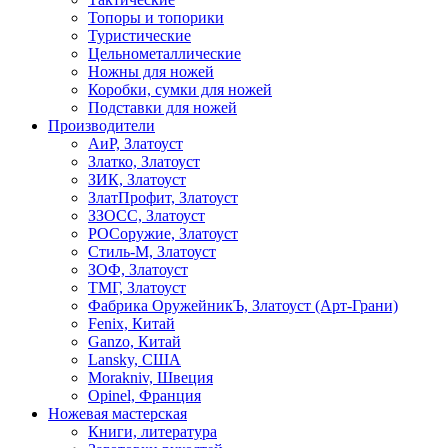
Топоры и топорики
Туристические
Цельнометаллические
Ножны для ножей
Коробки, сумки для ножей
Подставки для ножей
Производители
АиР, Златоуст
Златко, Златоуст
ЗИК, Златоуст
ЗлатПрофит, Златоуст
ЗЗОСС, Златоуст
РОСоружие, Златоуст
Стиль-М, Златоуст
ЗОФ, Златоуст
ТМГ, Златоуст
Фабрика ОружейникЪ, Златоуст (Арт-Грани)
Fenix, Китай
Ganzo, Китай
Lansky, США
Morakniv, Швеция
Opinel, Франция
Ножевая мастерская
Книги, литература