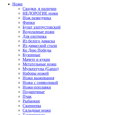
Ножи
Скидки, в наличии
НЕДОРОГИЕ ножи
Нож разведчика
Финки
Булат златоустовский
Водолазные ножи
Для охотника
Из белого дамаска
Из дамасской стали
Ко Дню Победы
Кухонные
Мачете и кукри
Метательные ножи
Мультитулы (Ganzo)
Наборы ножей
Ножи выживания
Ножи с символикой
Ножи-поплавки
Подарочные
Пчак
Рыбацкие
Скиннеры
Складные ножи
Тактические