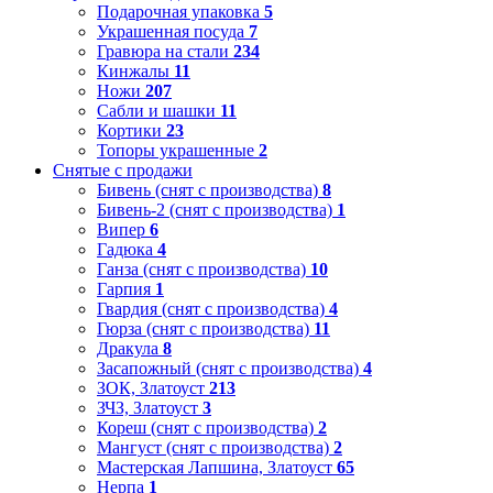
Подарочная упаковка
5
Украшенная посуда
7
Гравюра на стали
234
Кинжалы
11
Ножи
207
Сабли и шашки
11
Кортики
23
Топоры украшенные
2
Снятые с продажи
Бивень (снят с производства)
8
Бивень-2 (снят с производства)
1
Випер
6
Гадюка
4
Ганза (снят с производства)
10
Гарпия
1
Гвардия (снят с производства)
4
Гюрза (снят с производства)
11
Дракула
8
Засапожный (снят с производства)
4
ЗОК, Златоуст
213
ЗЧЗ, Златоуст
3
Кореш (снят с производства)
2
Мангуст (снят с производства)
2
Мастерская Лапшина, Златоуст
65
Нерпа
1