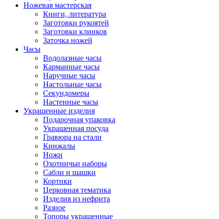
Ножевая мастерская
Книги, литература
Заготовки рукоятей
Заготовки клинков
Заточка ножей
Часы
Водолазные часы
Карманные часы
Наручные часы
Настольные часы
Секундомеры
Настенные часы
Украшенные изделия
Подарочная упаковка
Украшенная посуда
Гравюра на стали
Кинжалы
Ножи
Охотничьи наборы
Сабли и шашки
Кортики
Церковная тематика
Изделия из нефрита
Разное
Топоры украшенные