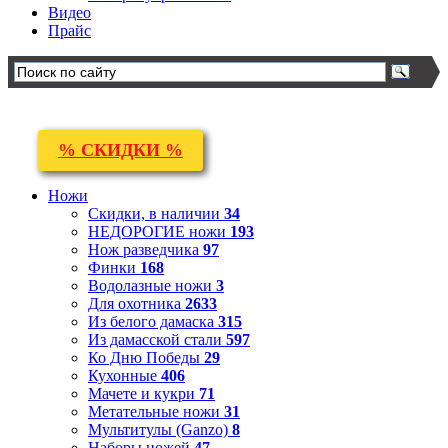
Видео
Прайс
% СКИДКИ %
Ножи
Скидки, в наличии
34
НЕДОРОГИЕ ножи
193
Нож разведчика
97
Финки
168
Водолазные ножи
3
Для охотника
2633
Из белого дамаска
315
Из дамасской стали
597
Ко Дню Победы
29
Кухонные
406
Мачете и кукри
71
Метательные ножи
31
Мультитулы (Ganzo)
8
Наборы ножей
47