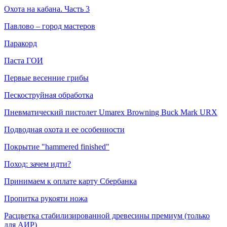
Охота на кабана. Часть 3
Павлово – город мастеров
Паракорд
Паста ГОИ
Первые весенние грибы
Пескоструйная обработка
Пневматический пистолет Umarex Browning Buck Mark URX
Подводная охота и ее особенности
Покрытие "hammered finished"
Поход: зачем идти?
Принимаем к оплате карту Сбербанка
Пропитка рукояти ножа
Расцветка стабилизированной древесины премиум (только
для АИР)