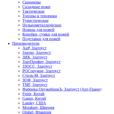
Скиннеры
Складные ножи
Тактические
Топоры и топорики
Туристические
Цельнометаллические
Ножны для ножей
Коробки, сумки для ножей
Подставки для ножей
Производители
АиР, Златоуст
Златко, Златоуст
ЗИК, Златоуст
ЗлатПрофит, Златоуст
ЗЗОСС, Златоуст
РОСоружие, Златоуст
Стиль-М, Златоуст
ЗОФ, Златоуст
ТМГ, Златоуст
Фабрика ОружейникЪ, Златоуст (Арт-Грани)
Fenix, Китай
Ganzo, Китай
Lansky, США
Morakniv, Швеция
Opinel, Франция