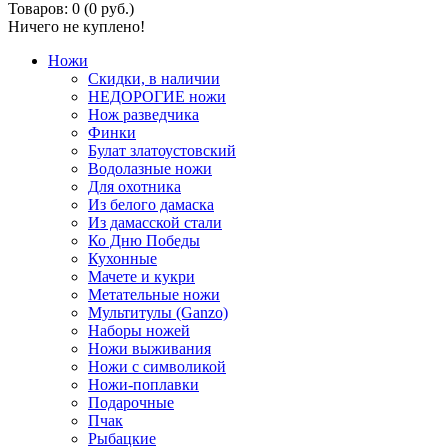
Товаров: 0 (0 руб.)
Ничего не куплено!
Ножи
Скидки, в наличии
НЕДОРОГИЕ ножи
Нож разведчика
Финки
Булат златоустовский
Водолазные ножи
Для охотника
Из белого дамаска
Из дамасской стали
Ко Дню Победы
Кухонные
Мачете и кукри
Метательные ножи
Мультитулы (Ganzo)
Наборы ножей
Ножи выживания
Ножи с символикой
Ножи-поплавки
Подарочные
Пчак
Рыбацкие