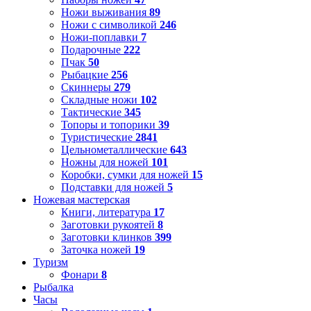
Ножи выживания
89
Ножи с символикой
246
Ножи-поплавки
7
Подарочные
222
Пчак
50
Рыбацкие
256
Скиннеры
279
Складные ножи
102
Тактические
345
Топоры и топорики
39
Туристические
2841
Цельнометаллические
643
Ножны для ножей
101
Коробки, сумки для ножей
15
Подставки для ножей
5
Ножевая мастерская
Книги, литература
17
Заготовки рукоятей
8
Заготовки клинков
399
Заточка ножей
19
Туризм
Фонари
8
Рыбалка
Часы