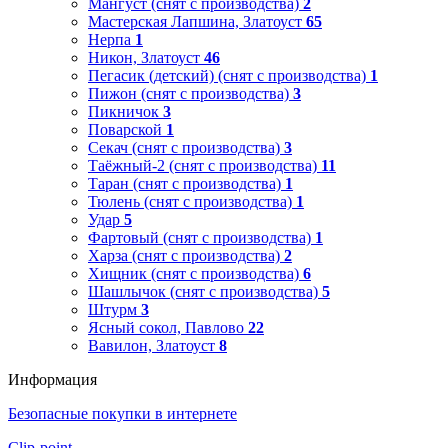
Мангуст (снят с производства)
2
Мастерская Лапшина, Златоуст
65
Нерпа
1
Никон, Златоуст
46
Пегасик (детский) (снят с производства)
1
Пижон (снят с производства)
3
Пикничок
3
Поварской
1
Секач (снят с производства)
3
Таёжный-2 (снят с производства)
11
Таран (снят с производства)
1
Тюлень (снят с производства)
1
Удар
5
Фартовый (снят с производства)
1
Харза (снят с производства)
2
Хищник (снят с производства)
6
Шашлычок (снят с производства)
5
Штурм
3
Ясный сокол, Павлово
22
Вавилон, Златоуст
8
Информация
Безопасные покупки в интернете
Clip-point