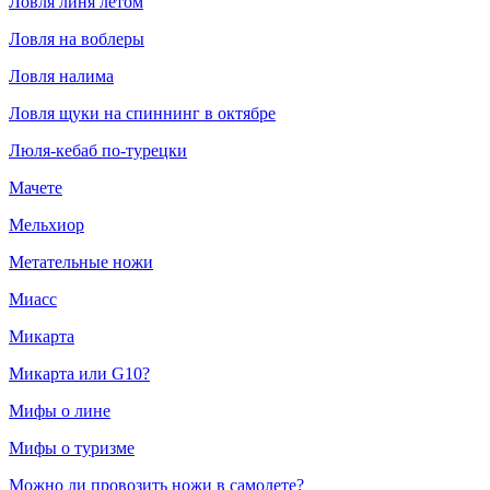
Ловля линя летом
Ловля на воблеры
Ловля налима
Ловля щуки на спиннинг в октябре
Люля-кебаб по-турецки
Мачете
Мельхиор
Метательные ножи
Миасс
Микарта
Микарта или G10?
Мифы о лине
Мифы о туризме
Можно ли провозить ножи в самолете?