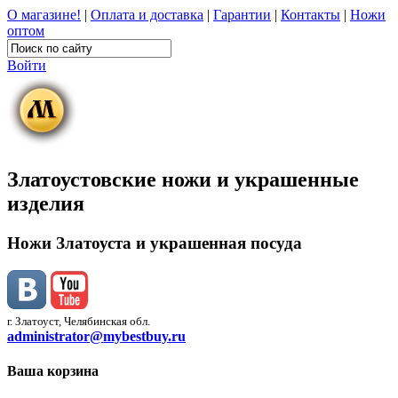
О магазине!
|
Оплата и доставка
|
Гарантии
|
Контакты
|
Ножи
оптом
Войти
Златоустовские ножи и украшенные
изделия
Ножи Златоуста и украшенная посуда
г. Златоуст, Челябинская обл.
administrator@mybestbuy.ru
Ваша корзина