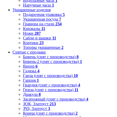
Водолазные часы
1
Наручные часы
1
Украшенные изделия
Подарочная упаковка
5
Украшенная посуда
7
Гравюра на стали
234
Кинжалы
11
Ножи
207
Сабли и шашки
11
Кортики
23
Топоры украшенные
2
Снятые с продажи
Бивень (снят с производства)
8
Бивень-2 (снят с производства)
1
Випер
6
Гадюка
4
Ганза (снят с производства)
10
Гарпия
1
Гвардия (снят с производства)
4
Гюрза (снят с производства)
11
Дракула
8
Засапожный (снят с производства)
4
ЗОК, Златоуст
213
ЗЧЗ, Златоуст
3
Кореш (снят с производства)
2