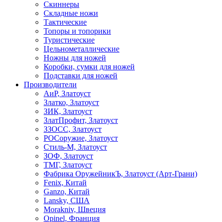
Скиннеры
Складные ножи
Тактические
Топоры и топорики
Туристические
Цельнометаллические
Ножны для ножей
Коробки, сумки для ножей
Подставки для ножей
Производители
АиР, Златоуст
Златко, Златоуст
ЗИК, Златоуст
ЗлатПрофит, Златоуст
ЗЗОСС, Златоуст
РОСоружие, Златоуст
Стиль-М, Златоуст
ЗОФ, Златоуст
ТМГ, Златоуст
Фабрика ОружейникЪ, Златоуст (Арт-Грани)
Fenix, Китай
Ganzo, Китай
Lansky, США
Morakniv, Швеция
Opinel, Франция