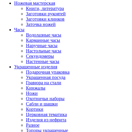
Ножевая мастерская
Книги, литература
Заготовки рукоятей
Заготовки клинков
Заточка ножей
Часы
Водолазные часы
Карманные часы
Наручные часы
Настольные часы
Секундомеры
Настенные часы
Украшенные изделия
Подарочная упаковка
Украшенная посуда
Гравюра на стали
Кинжалы
Ножи
Охотничьи наборы
Сабли и шашки
Кортики
Церковная тематика
Изделия из нефрита
Разное
Топоры украшенные