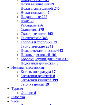
Ножи выживания
89
Ножи с символикой
246
Ножи-поплавки
7
Подарочные
222
Пчак
50
Рыбацкие
256
Скиннеры
279
Складные ножи
102
Тактические
345
Топоры и топорики
39
Туристические
2841
Цельнометаллические
643
Ножны для ножей
101
Коробки, сумки для ножей
15
Подставки для ножей
5
Ножевая мастерская
Книги, литература
17
Заготовки рукоятей
8
Заготовки клинков
399
Заточка ножей
19
Туризм
Фонари
8
Рыбалка
Часы