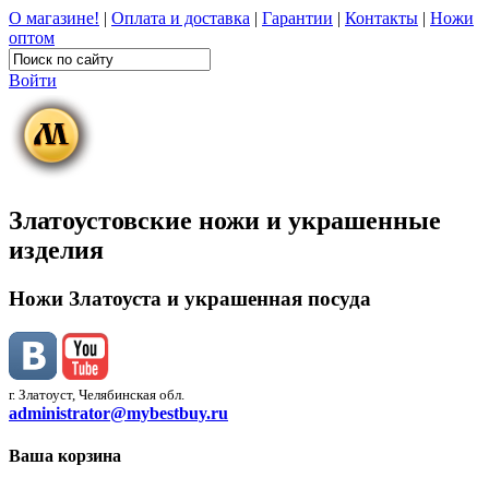
О магазине!
|
Оплата и доставка
|
Гарантии
|
Контакты
|
Ножи
оптом
Войти
Златоустовские ножи и украшенные
изделия
Ножи Златоуста и украшенная посуда
г. Златоуст, Челябинская обл.
administrator@mybestbuy.ru
Ваша корзина