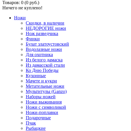
Товаров: 0 (0 руб.)
Ничего не куплено!
Ножи
Скидки, в наличии
НЕДОРОГИЕ ножи
Нож разведчика
Финки
Булат златоустовский
Водолазные ножи
Для охотника
Из белого дамаска
Из дамасской стали
Ко Дню Победы
Кухонные
Мачете и кукри
Метательные ножи
Мультитулы (Ganzo)
Наборы ножей
Ножи выживания
Ножи с символикой
Ножи-поплавки
Подарочные
Пчак
Рыбацкие