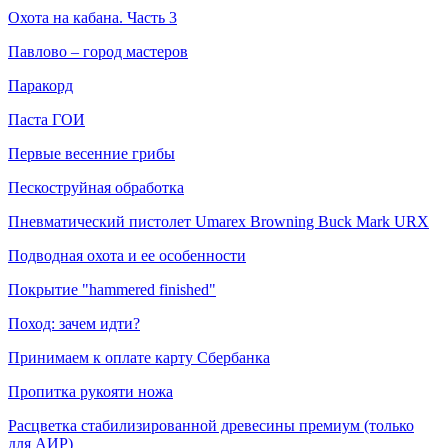
Охота на кабана. Часть 3
Павлово – город мастеров
Паракорд
Паста ГОИ
Первые весенние грибы
Пескоструйная обработка
Пневматический пистолет Umarex Browning Buck Mark URX
Подводная охота и ее особенности
Покрытие "hammered finished"
Поход: зачем идти?
Принимаем к оплате карту Сбербанка
Пропитка рукояти ножа
Расцветка стабилизированной древесины премиум (только
для АИР)