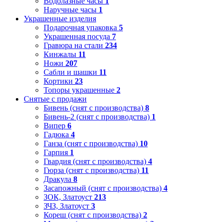
Водолазные часы
1
Наручные часы
1
Украшенные изделия
Подарочная упаковка
5
Украшенная посуда
7
Гравюра на стали
234
Кинжалы
11
Ножи
207
Сабли и шашки
11
Кортики
23
Топоры украшенные
2
Снятые с продажи
Бивень (снят с производства)
8
Бивень-2 (снят с производства)
1
Випер
6
Гадюка
4
Ганза (снят с производства)
10
Гарпия
1
Гвардия (снят с производства)
4
Гюрза (снят с производства)
11
Дракула
8
Засапожный (снят с производства)
4
ЗОК, Златоуст
213
ЗЧЗ, Златоуст
3
Кореш (снят с производства)
2