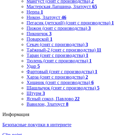
Мангуст (снят с производства)
2
Мастерская Лапшина, Златоуст
65
Нерпа
1
Никон, Златоуст
46
Пегасик (детский) (снят с производства)
1
Пижон (снят с производства)
3
Пикничок
3
Поварской
1
Секач (снят с производства)
3
Таёжный-2 (снят с производства)
11
Таран (снят с производства)
1
Тюлень (снят с производства)
1
Удар
5
Фартовый (снят с производства)
1
Харза (снят с производства)
2
Хищник (снят с производства)
6
Шашлычок (снят с производства)
5
Штурм
3
Ясный сокол, Павлово
22
Вавилон, Златоуст
8
Информация
Безопасные покупки в интернете
Clip-point