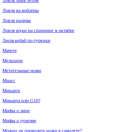
Ловля линя летом
Ловля на воблеры
Ловля налима
Ловля щуки на спиннинг в октябре
Люля-кебаб по-турецки
Мачете
Мельхиор
Метательные ножи
Миасс
Микарта
Микарта или G10?
Мифы о лине
Мифы о туризме
Можно ли провозить ножи в самолете?