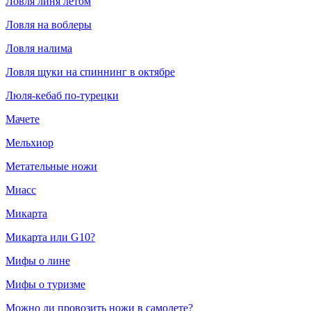
Ловля линя летом
Ловля на воблеры
Ловля налима
Ловля щуки на спиннинг в октябре
Люля-кебаб по-турецки
Мачете
Мельхиор
Метательные ножи
Миасс
Микарта
Микарта или G10?
Мифы о лине
Мифы о туризме
Можно ли провозить ножи в самолете?