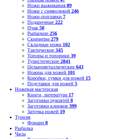
Ножи выживания
89
Ножи с символикой
246
Ножи-поплавки
7
Подарочные
222
Пчак
50
Рыбацкие
256
Скиннеры
279
Складные ножи
102
Тактические
345
Топоры и топорики
39
Туристические
2841
Цельнометаллические
643
Ножны для ножей
101
Коробки, сумки для ножей
15
Подставки для ножей
5
Ножевая мастерская
Книги, литература
17
Заготовки рукоятей
8
Заготовки клинков
399
Заточка ножей
19
Туризм
Фонари
8
Рыбалка
Часы