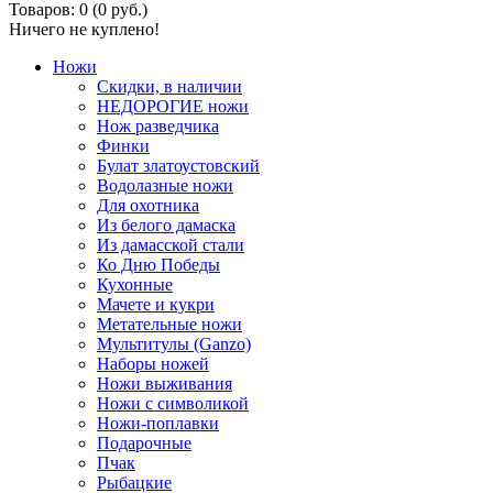
Товаров: 0 (0 руб.)
Ничего не куплено!
Ножи
Скидки, в наличии
НЕДОРОГИЕ ножи
Нож разведчика
Финки
Булат златоустовский
Водолазные ножи
Для охотника
Из белого дамаска
Из дамасской стали
Ко Дню Победы
Кухонные
Мачете и кукри
Метательные ножи
Мультитулы (Ganzo)
Наборы ножей
Ножи выживания
Ножи с символикой
Ножи-поплавки
Подарочные
Пчак
Рыбацкие