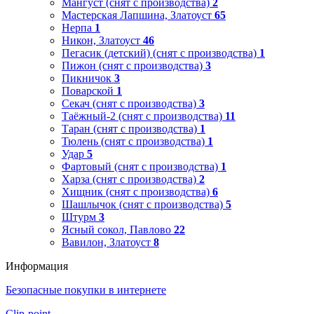
Мангуст (снят с производства)
2
Мастерская Лапшина, Златоуст
65
Нерпа
1
Никон, Златоуст
46
Пегасик (детский) (снят с производства)
1
Пижон (снят с производства)
3
Пикничок
3
Поварской
1
Секач (снят с производства)
3
Таёжный-2 (снят с производства)
11
Таран (снят с производства)
1
Тюлень (снят с производства)
1
Удар
5
Фартовый (снят с производства)
1
Харза (снят с производства)
2
Хищник (снят с производства)
6
Шашлычок (снят с производства)
5
Штурм
3
Ясный сокол, Павлово
22
Вавилон, Златоуст
8
Информация
Безопасные покупки в интернете
Clip-point