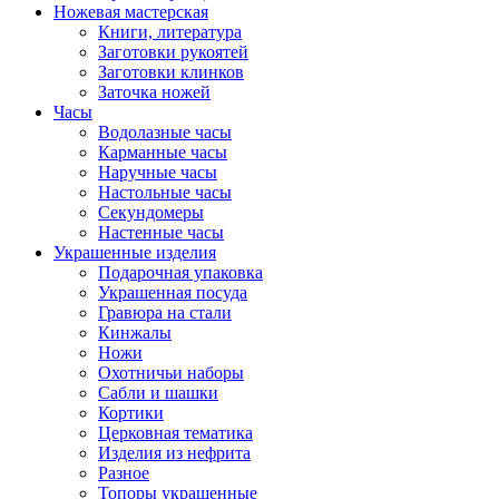
Ножевая мастерская
Книги, литература
Заготовки рукоятей
Заготовки клинков
Заточка ножей
Часы
Водолазные часы
Карманные часы
Наручные часы
Настольные часы
Секундомеры
Настенные часы
Украшенные изделия
Подарочная упаковка
Украшенная посуда
Гравюра на стали
Кинжалы
Ножи
Охотничьи наборы
Сабли и шашки
Кортики
Церковная тематика
Изделия из нефрита
Разное
Топоры украшенные