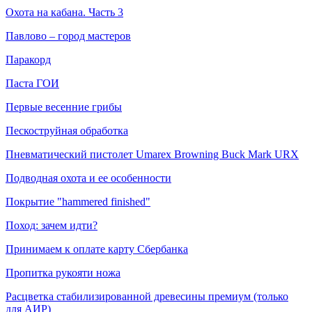
Охота на кабана. Часть 3
Павлово – город мастеров
Паракорд
Паста ГОИ
Первые весенние грибы
Пескоструйная обработка
Пневматический пистолет Umarex Browning Buck Mark URX
Подводная охота и ее особенности
Покрытие "hammered finished"
Поход: зачем идти?
Принимаем к оплате карту Сбербанка
Пропитка рукояти ножа
Расцветка стабилизированной древесины премиум (только
для АИР)