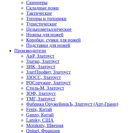
Скиннеры
Складные ножи
Тактические
Топоры и топорики
Туристические
Цельнометаллические
Ножны для ножей
Коробки, сумки для ножей
Подставки для ножей
Производители
АиР, Златоуст
Златко, Златоуст
ЗИК, Златоуст
ЗлатПрофит, Златоуст
ЗЗОСС, Златоуст
РОСоружие, Златоуст
Стиль-М, Златоуст
ЗОФ, Златоуст
ТМГ, Златоуст
Фабрика ОружейникЪ, Златоуст (Арт-Грани)
Fenix, Китай
Ganzo, Китай
Lansky, США
Morakniv, Швеция
Opinel, Франция