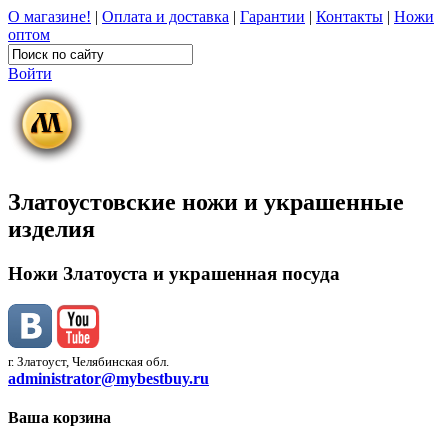
О магазине!
|
Оплата и доставка
|
Гарантии
|
Контакты
|
Ножи
оптом
Войти
Златоустовские ножи и украшенные
изделия
Ножи Златоуста и украшенная посуда
г. Златоуст, Челябинская обл.
administrator@mybestbuy.ru
Ваша корзина