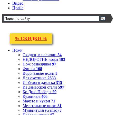
Видео
Прайс
% СКИДКИ %
Ножи
Скидки, в наличии
34
НЕДОРОГИЕ ножи
193
Нож разведчика
97
Финки
168
Водолазные ножи
3
Для охотника
2633
Из белого дамаска
315
Из дамасской стали
597
Ко Дню Победы
29
Кухонные
406
Мачете и кукри
71
Метательные ножи
31
Мультитулы (Ganzo)
8
Наборы ножей
47