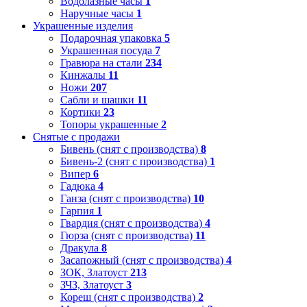
Водолазные часы
1
Наручные часы
1
Украшенные изделия
Подарочная упаковка
5
Украшенная посуда
7
Гравюра на стали
234
Кинжалы
11
Ножи
207
Сабли и шашки
11
Кортики
23
Топоры украшенные
2
Снятые с продажи
Бивень (снят с производства)
8
Бивень-2 (снят с производства)
1
Випер
6
Гадюка
4
Ганза (снят с производства)
10
Гарпия
1
Гвардия (снят с производства)
4
Гюрза (снят с производства)
11
Дракула
8
Засапожный (снят с производства)
4
ЗОК, Златоуст
213
ЗЧЗ, Златоуст
3
Кореш (снят с производства)
2