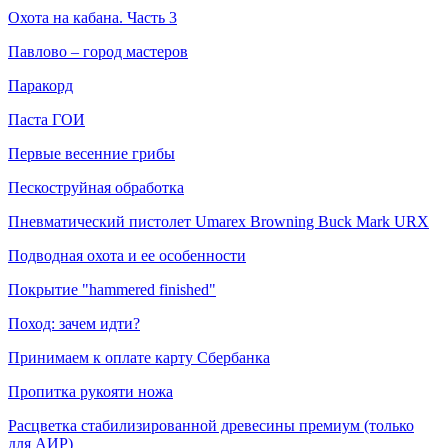
Охота на кабана. Часть 3
Павлово – город мастеров
Паракорд
Паста ГОИ
Первые весенние грибы
Пескоструйная обработка
Пневматический пистолет Umarex Browning Buck Mark URX
Подводная охота и ее особенности
Покрытие "hammered finished"
Поход: зачем идти?
Принимаем к оплате карту Сбербанка
Пропитка рукояти ножа
Расцветка стабилизированной древесины премиум (только
для АИР)