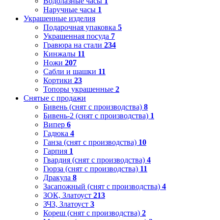
Водолазные часы
1
Наручные часы
1
Украшенные изделия
Подарочная упаковка
5
Украшенная посуда
7
Гравюра на стали
234
Кинжалы
11
Ножи
207
Сабли и шашки
11
Кортики
23
Топоры украшенные
2
Снятые с продажи
Бивень (снят с производства)
8
Бивень-2 (снят с производства)
1
Випер
6
Гадюка
4
Ганза (снят с производства)
10
Гарпия
1
Гвардия (снят с производства)
4
Гюрза (снят с производства)
11
Дракула
8
Засапожный (снят с производства)
4
ЗОК, Златоуст
213
ЗЧЗ, Златоуст
3
Кореш (снят с производства)
2