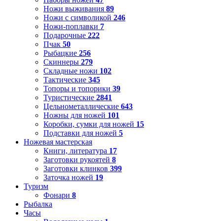
Ножи выживания
89
Ножи с символикой
246
Ножи-поплавки
7
Подарочные
222
Пчак
50
Рыбацкие
256
Скиннеры
279
Складные ножи
102
Тактические
345
Топоры и топорики
39
Туристические
2841
Цельнометаллические
643
Ножны для ножей
101
Коробки, сумки для ножей
15
Подставки для ножей
5
Ножевая мастерская
Книги, литература
17
Заготовки рукоятей
8
Заготовки клинков
399
Заточка ножей
19
Туризм
Фонари
8
Рыбалка
Часы