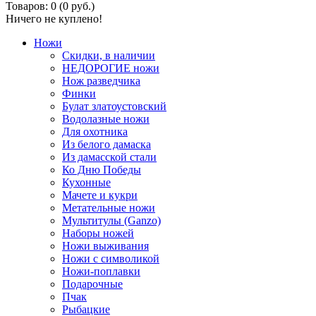
Товаров: 0 (0 руб.)
Ничего не куплено!
Ножи
Скидки, в наличии
НЕДОРОГИЕ ножи
Нож разведчика
Финки
Булат златоустовский
Водолазные ножи
Для охотника
Из белого дамаска
Из дамасской стали
Ко Дню Победы
Кухонные
Мачете и кукри
Метательные ножи
Мультитулы (Ganzo)
Наборы ножей
Ножи выживания
Ножи с символикой
Ножи-поплавки
Подарочные
Пчак
Рыбацкие