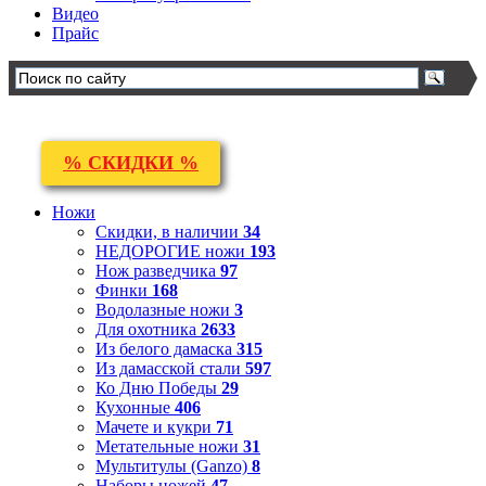
Видео
Прайс
% СКИДКИ %
Ножи
Скидки, в наличии
34
НЕДОРОГИЕ ножи
193
Нож разведчика
97
Финки
168
Водолазные ножи
3
Для охотника
2633
Из белого дамаска
315
Из дамасской стали
597
Ко Дню Победы
29
Кухонные
406
Мачете и кукри
71
Метательные ножи
31
Мультитулы (Ganzo)
8
Наборы ножей
47