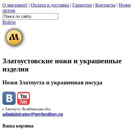
О магазине!
|
Оплата и доставка
|
Гарантии
|
Контакты
|
Ножи
оптом
Войти
Златоустовские ножи и украшенные
изделия
Ножи Златоуста и украшенная посуда
г. Златоуст, Челябинская обл.
administrator@mybestbuy.ru
Ваша корзина