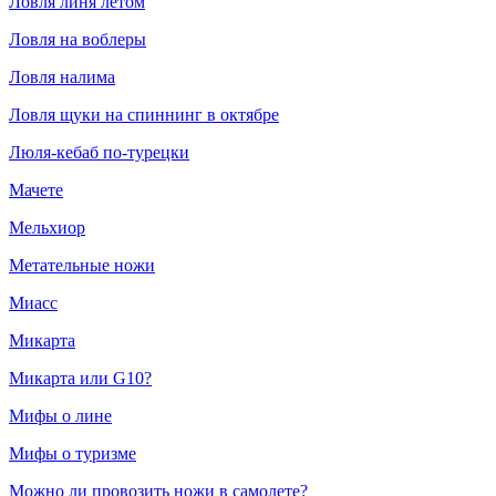
Ловля линя летом
Ловля на воблеры
Ловля налима
Ловля щуки на спиннинг в октябре
Люля-кебаб по-турецки
Мачете
Мельхиор
Метательные ножи
Миасс
Микарта
Микарта или G10?
Мифы о лине
Мифы о туризме
Можно ли провозить ножи в самолете?