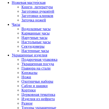
Ножевая мастерская
Книги, литература
Заготовки рукоятей
Заготовки клинков
Заточка ножей
Часы
Водолазные часы
Карманные часы
Наручные часы
Настольные часы
Секундомеры
Настенные часы
Украшенные изделия
Подарочная упаковка
Украшенная посуда
Гравюра на стали
Кинжалы
Ножи
Охотничьи наборы
Сабли и шашки
Кортики
Церковная тематика
Изделия из нефрита
Разное
Топоры украшенные