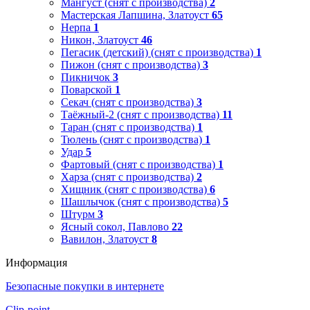
Мангуст (снят с производства)
2
Мастерская Лапшина, Златоуст
65
Нерпа
1
Никон, Златоуст
46
Пегасик (детский) (снят с производства)
1
Пижон (снят с производства)
3
Пикничок
3
Поварской
1
Секач (снят с производства)
3
Таёжный-2 (снят с производства)
11
Таран (снят с производства)
1
Тюлень (снят с производства)
1
Удар
5
Фартовый (снят с производства)
1
Харза (снят с производства)
2
Хищник (снят с производства)
6
Шашлычок (снят с производства)
5
Штурм
3
Ясный сокол, Павлово
22
Вавилон, Златоуст
8
Информация
Безопасные покупки в интернете
Clip-point