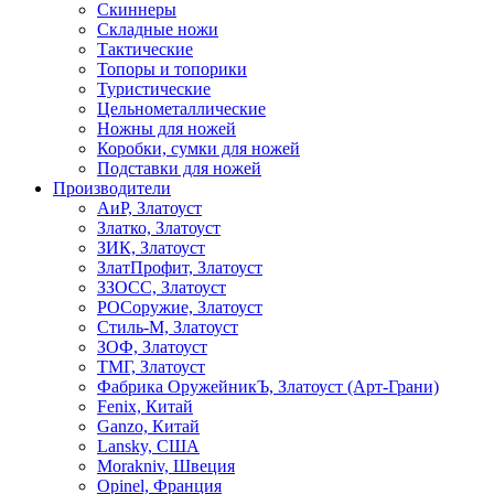
Скиннеры
Складные ножи
Тактические
Топоры и топорики
Туристические
Цельнометаллические
Ножны для ножей
Коробки, сумки для ножей
Подставки для ножей
Производители
АиР, Златоуст
Златко, Златоуст
ЗИК, Златоуст
ЗлатПрофит, Златоуст
ЗЗОСС, Златоуст
РОСоружие, Златоуст
Стиль-М, Златоуст
ЗОФ, Златоуст
ТМГ, Златоуст
Фабрика ОружейникЪ, Златоуст (Арт-Грани)
Fenix, Китай
Ganzo, Китай
Lansky, США
Morakniv, Швеция
Opinel, Франция