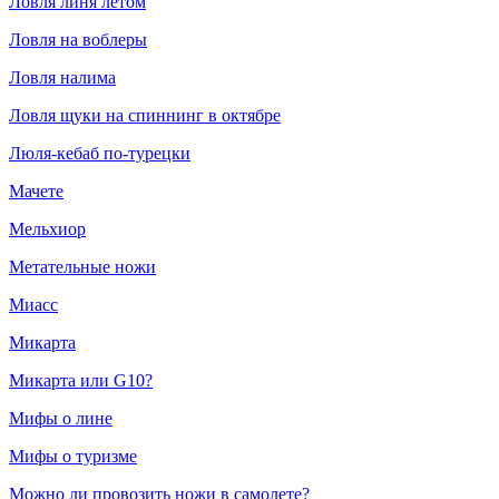
Ловля линя летом
Ловля на воблеры
Ловля налима
Ловля щуки на спиннинг в октябре
Люля-кебаб по-турецки
Мачете
Мельхиор
Метательные ножи
Миасс
Микарта
Микарта или G10?
Мифы о лине
Мифы о туризме
Можно ли провозить ножи в самолете?