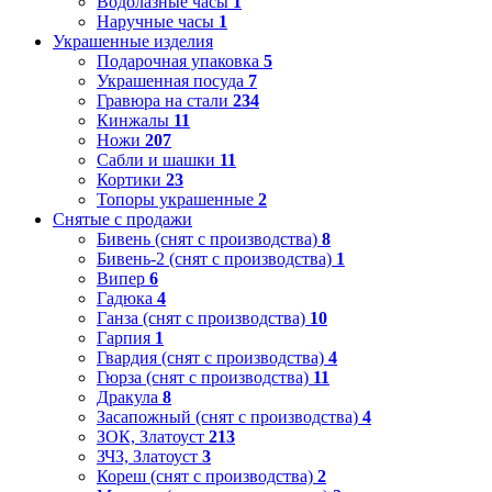
Водолазные часы
1
Наручные часы
1
Украшенные изделия
Подарочная упаковка
5
Украшенная посуда
7
Гравюра на стали
234
Кинжалы
11
Ножи
207
Сабли и шашки
11
Кортики
23
Топоры украшенные
2
Снятые с продажи
Бивень (снят с производства)
8
Бивень-2 (снят с производства)
1
Випер
6
Гадюка
4
Ганза (снят с производства)
10
Гарпия
1
Гвардия (снят с производства)
4
Гюрза (снят с производства)
11
Дракула
8
Засапожный (снят с производства)
4
ЗОК, Златоуст
213
ЗЧЗ, Златоуст
3
Кореш (снят с производства)
2