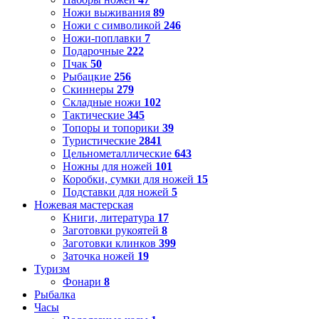
Ножи выживания
89
Ножи с символикой
246
Ножи-поплавки
7
Подарочные
222
Пчак
50
Рыбацкие
256
Скиннеры
279
Складные ножи
102
Тактические
345
Топоры и топорики
39
Туристические
2841
Цельнометаллические
643
Ножны для ножей
101
Коробки, сумки для ножей
15
Подставки для ножей
5
Ножевая мастерская
Книги, литература
17
Заготовки рукоятей
8
Заготовки клинков
399
Заточка ножей
19
Туризм
Фонари
8
Рыбалка
Часы