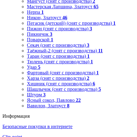
Мангуст (снят с производства)
2
Мастерская Лапшина, Златоуст
65
Нерпа
1
Никон, Златоуст
46
Пегасик (детский) (снят с производства)
1
Пижон (снят с производства)
3
Пикничок
3
Поварской
1
Секач (снят с производства)
3
Таёжный-2 (снят с производства)
11
Таран (снят с производства)
1
Тюлень (снят с производства)
1
Удар
5
Фартовый (снят с производства)
1
Харза (снят с производства)
2
Хищник (снят с производства)
6
Шашлычок (снят с производства)
5
Штурм
3
Ясный сокол, Павлово
22
Вавилон, Златоуст
8
Информация
Безопасные покупки в интернете
Clip-point