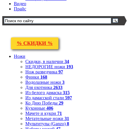
Видео
Прайс
% СКИДКИ %
Ножи
Скидки, в наличии
34
НЕДОРОГИЕ ножи
193
Нож разведчика
97
Финки
168
Водолазные ножи
3
Для охотника
2633
Из белого дамаска
315
Из дамасской стали
597
Ко Дню Победы
29
Кухонные
406
Мачете и кукри
71
Метательные ножи
31
Мультитулы (Ganzo)
8
Наборы ножей
47