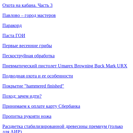
Охота на кабана. Часть 3
Павлово – город мастеров
Паракорд
Паста ГОИ
Первые весенние грибы
Пескоструйная обработка
Пневматический пистолет Umarex Browning Buck Mark URX
Подводная охота и ее особенности
Покрытие "hammered finished"
Поход: зачем идти?
Принимаем к оплате карту Сбербанка
Пропитка рукояти ножа
Расцветка стабилизированной древесины премиум (только
для АИР)