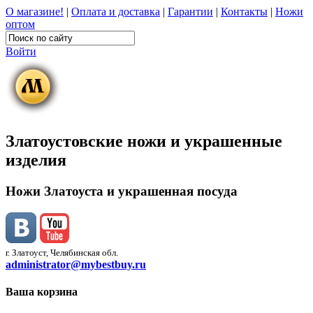
О магазине!
|
Оплата и доставка
|
Гарантии
|
Контакты
|
Ножи
оптом
Войти
Златоустовские ножи и украшенные
изделия
Ножи Златоуста и украшенная посуда
г. Златоуст, Челябинская обл.
administrator@mybestbuy.ru
Ваша корзина