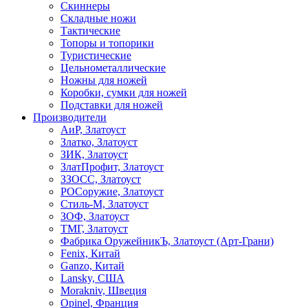
Скиннеры
Складные ножи
Тактические
Топоры и топорики
Туристические
Цельнометаллические
Ножны для ножей
Коробки, сумки для ножей
Подставки для ножей
Производители
АиР, Златоуст
Златко, Златоуст
ЗИК, Златоуст
ЗлатПрофит, Златоуст
ЗЗОСС, Златоуст
РОСоружие, Златоуст
Стиль-М, Златоуст
ЗОФ, Златоуст
ТМГ, Златоуст
Фабрика ОружейникЪ, Златоуст (Арт-Грани)
Fenix, Китай
Ganzo, Китай
Lansky, США
Morakniv, Швеция
Opinel, Франция