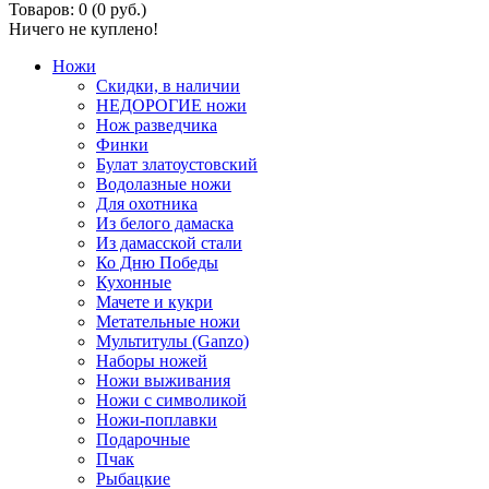
Товаров: 0 (0 руб.)
Ничего не куплено!
Ножи
Скидки, в наличии
НЕДОРОГИЕ ножи
Нож разведчика
Финки
Булат златоустовский
Водолазные ножи
Для охотника
Из белого дамаска
Из дамасской стали
Ко Дню Победы
Кухонные
Мачете и кукри
Метательные ножи
Мультитулы (Ganzo)
Наборы ножей
Ножи выживания
Ножи с символикой
Ножи-поплавки
Подарочные
Пчак
Рыбацкие