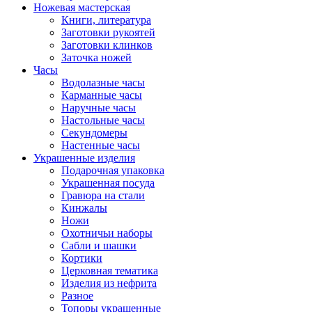
Ножевая мастерская
Книги, литература
Заготовки рукоятей
Заготовки клинков
Заточка ножей
Часы
Водолазные часы
Карманные часы
Наручные часы
Настольные часы
Секундомеры
Настенные часы
Украшенные изделия
Подарочная упаковка
Украшенная посуда
Гравюра на стали
Кинжалы
Ножи
Охотничьи наборы
Сабли и шашки
Кортики
Церковная тематика
Изделия из нефрита
Разное
Топоры украшенные