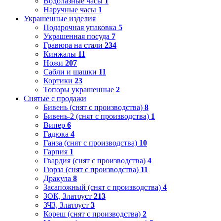
Водолазные часы
1
Наручные часы
1
Украшенные изделия
Подарочная упаковка
5
Украшенная посуда
7
Гравюра на стали
234
Кинжалы
11
Ножи
207
Сабли и шашки
11
Кортики
23
Топоры украшенные
2
Снятые с продажи
Бивень (снят с производства)
8
Бивень-2 (снят с производства)
1
Випер
6
Гадюка
4
Ганза (снят с производства)
10
Гарпия
1
Гвардия (снят с производства)
4
Гюрза (снят с производства)
11
Дракула
8
Засапожный (снят с производства)
4
ЗОК, Златоуст
213
ЗЧЗ, Златоуст
3
Кореш (снят с производства)
2