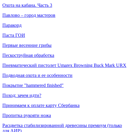
Охота на кабана. Часть 3
Павлово – город мастеров
Паракорд
Паста ГОИ
Первые весенние грибы
Пескоструйная обработка
Пневматический пистолет Umarex Browning Buck Mark URX
Подводная охота и ее особенности
Покрытие "hammered finished"
Поход: зачем идти?
Принимаем к оплате карту Сбербанка
Пропитка рукояти ножа
Расцветка стабилизированной древесины премиум (только
для АИР)