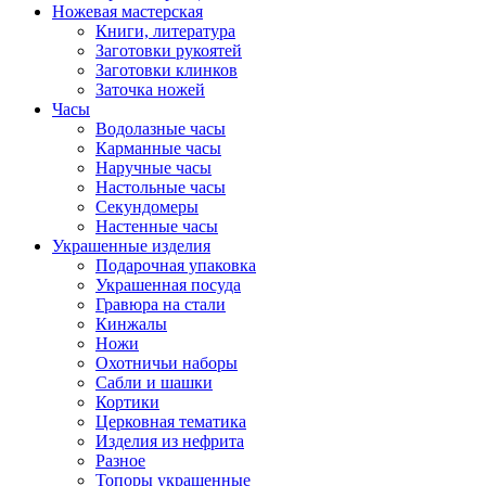
Ножевая мастерская
Книги, литература
Заготовки рукоятей
Заготовки клинков
Заточка ножей
Часы
Водолазные часы
Карманные часы
Наручные часы
Настольные часы
Секундомеры
Настенные часы
Украшенные изделия
Подарочная упаковка
Украшенная посуда
Гравюра на стали
Кинжалы
Ножи
Охотничьи наборы
Сабли и шашки
Кортики
Церковная тематика
Изделия из нефрита
Разное
Топоры украшенные