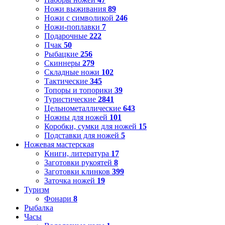
Ножи выживания
89
Ножи с символикой
246
Ножи-поплавки
7
Подарочные
222
Пчак
50
Рыбацкие
256
Скиннеры
279
Складные ножи
102
Тактические
345
Топоры и топорики
39
Туристические
2841
Цельнометаллические
643
Ножны для ножей
101
Коробки, сумки для ножей
15
Подставки для ножей
5
Ножевая мастерская
Книги, литература
17
Заготовки рукоятей
8
Заготовки клинков
399
Заточка ножей
19
Туризм
Фонари
8
Рыбалка
Часы