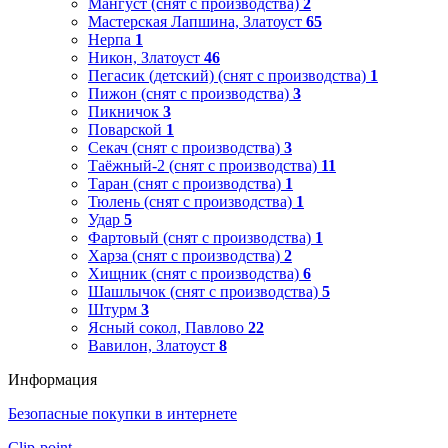
Мангуст (снят с производства)
2
Мастерская Лапшина, Златоуст
65
Нерпа
1
Никон, Златоуст
46
Пегасик (детский) (снят с производства)
1
Пижон (снят с производства)
3
Пикничок
3
Поварской
1
Секач (снят с производства)
3
Таёжный-2 (снят с производства)
11
Таран (снят с производства)
1
Тюлень (снят с производства)
1
Удар
5
Фартовый (снят с производства)
1
Харза (снят с производства)
2
Хищник (снят с производства)
6
Шашлычок (снят с производства)
5
Штурм
3
Ясный сокол, Павлово
22
Вавилон, Златоуст
8
Информация
Безопасные покупки в интернете
Clip-point