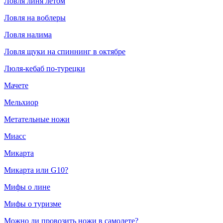
Ловля линя летом
Ловля на воблеры
Ловля налима
Ловля щуки на спиннинг в октябре
Люля-кебаб по-турецки
Мачете
Мельхиор
Метательные ножи
Миасс
Микарта
Микарта или G10?
Мифы о лине
Мифы о туризме
Можно ли провозить ножи в самолете?