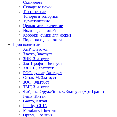
Скиннеры
Складные ножи
Тактические
Топоры и топорики
Туристические
Цельнометаллические
Ножны для ножей
Коробки, сумки для ножей
Подставки для ножей
Производители
АиР, Златоуст
Златко, Златоуст
ЗИК, Златоуст
ЗлатПрофит, Златоуст
ЗЗОСС, Златоуст
РОСоружие, Златоуст
Стиль-М, Златоуст
ЗОФ, Златоуст
ТМГ, Златоуст
Фабрика ОружейникЪ, Златоуст (Арт-Грани)
Fenix, Китай
Ganzo, Китай
Lansky, США
Morakniv, Швеция
Opinel, Франция