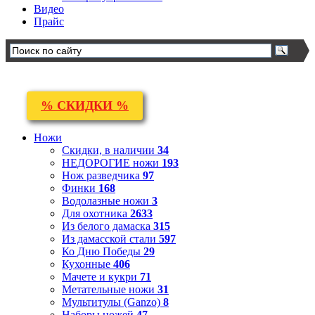
Видео
Прайс
% СКИДКИ %
Ножи
Скидки, в наличии
34
НЕДОРОГИЕ ножи
193
Нож разведчика
97
Финки
168
Водолазные ножи
3
Для охотника
2633
Из белого дамаска
315
Из дамасской стали
597
Ко Дню Победы
29
Кухонные
406
Мачете и кукри
71
Метательные ножи
31
Мультитулы (Ganzo)
8
Наборы ножей
47