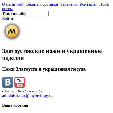
О магазине!
|
Оплата и доставка
|
Гарантии
|
Контакты
|
Ножи
оптом
Войти
Златоустовские ножи и украшенные
изделия
Ножи Златоуста и украшенная посуда
г. Златоуст, Челябинская обл.
administrator@mybestbuy.ru
Ваша корзина