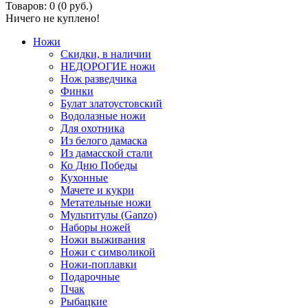
Товаров: 0 (0 руб.)
Ничего не куплено!
Ножи
Скидки, в наличии
НЕДОРОГИЕ ножи
Нож разведчика
Финки
Булат златоустовский
Водолазные ножи
Для охотника
Из белого дамаска
Из дамасской стали
Ко Дню Победы
Кухонные
Мачете и кукри
Метательные ножи
Мультитулы (Ganzo)
Наборы ножей
Ножи выживания
Ножи с символикой
Ножи-поплавки
Подарочные
Пчак
Рыбацкие