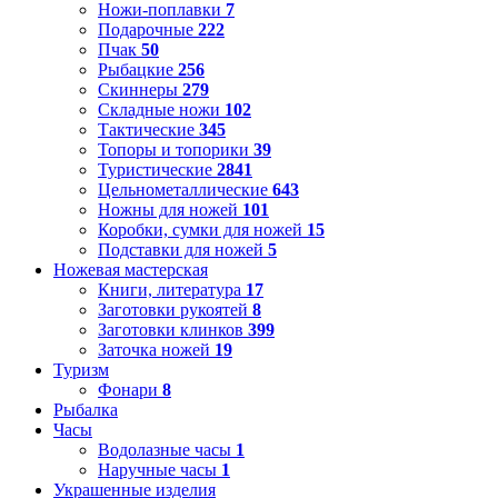
Ножи-поплавки
7
Подарочные
222
Пчак
50
Рыбацкие
256
Скиннеры
279
Складные ножи
102
Тактические
345
Топоры и топорики
39
Туристические
2841
Цельнометаллические
643
Ножны для ножей
101
Коробки, сумки для ножей
15
Подставки для ножей
5
Ножевая мастерская
Книги, литература
17
Заготовки рукоятей
8
Заготовки клинков
399
Заточка ножей
19
Туризм
Фонари
8
Рыбалка
Часы
Водолазные часы
1
Наручные часы
1
Украшенные изделия