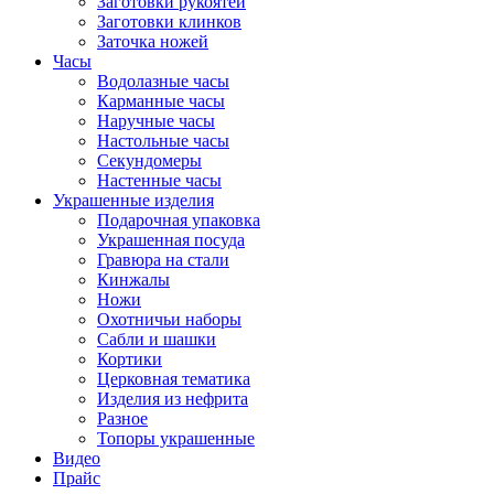
Заготовки рукоятей
Заготовки клинков
Заточка ножей
Часы
Водолазные часы
Карманные часы
Наручные часы
Настольные часы
Секундомеры
Настенные часы
Украшенные изделия
Подарочная упаковка
Украшенная посуда
Гравюра на стали
Кинжалы
Ножи
Охотничьи наборы
Сабли и шашки
Кортики
Церковная тематика
Изделия из нефрита
Разное
Топоры украшенные
Видео
Прайс