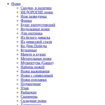
Ножи
Скидки, в наличии
НЕДОРОГИЕ ножи
Нож разведчика
Финки
Булат златоустовский
Водолазные ножи
Для охотника
Из белого дамаска
Из дамасской стали
Ко Дню Победы
Кухонные
Мачете и кукри
Метательные ножи
Мультитулы (Ganzo)
Наборы ножей
Ножи выживания
Ножи с символикой
Ножи-поплавки
Подарочные
Пчак
Рыбацкие
Скиннеры
Складные ножи
Тактические