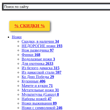
% СКИДКИ %
Ножи
Скидки, в наличии
34
НЕДОРОГИЕ ножи
193
Нож разведчика
97
Финки
168
Водолазные ножи
3
Для охотника
2633
Из белого дамаска
315
Из дамасской стали
597
Ко Дню Победы
29
Кухонные
406
Мачете и кукри
71
Метательные ножи
31
Мультитулы (Ganzo)
8
Наборы ножей
47
Ножи выживания
89
Ножи с символикой
246