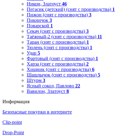
Никон, Златоуст
46
Пегасик (детский) (снят с производства)
1
Пижон (снят с производства)
3
Пикничок
3
Поварской
1
Секач (снят с производства)
3
Таёжный-2 (снят с производства)
11
Таран (снят с производства)
1
Тюлень (снят с производства)
1
Удар
5
Фартовый (снят с производства)
1
Харза (снят с производства)
2
Хищник (снят с производства)
6
Шашлычок (снят с производства)
5
Штурм
3
Ясный сокол, Павлово
22
Вавилон, Златоуст
8
Информация
Безопасные покупки в интернете
Clip-point
Drop-Point