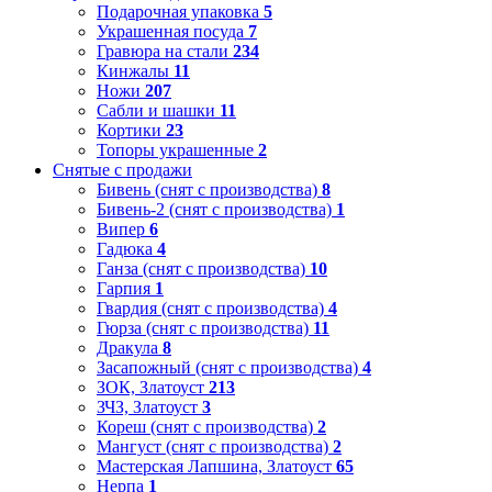
Подарочная упаковка
5
Украшенная посуда
7
Гравюра на стали
234
Кинжалы
11
Ножи
207
Сабли и шашки
11
Кортики
23
Топоры украшенные
2
Снятые с продажи
Бивень (снят с производства)
8
Бивень-2 (снят с производства)
1
Випер
6
Гадюка
4
Ганза (снят с производства)
10
Гарпия
1
Гвардия (снят с производства)
4
Гюрза (снят с производства)
11
Дракула
8
Засапожный (снят с производства)
4
ЗОК, Златоуст
213
ЗЧЗ, Златоуст
3
Кореш (снят с производства)
2
Мангуст (снят с производства)
2
Мастерская Лапшина, Златоуст
65
Нерпа
1