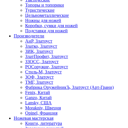
Топоры и топорики
Туристические
Цельнометаллические
Ножны для ножей
Коробки, сумки для ножей
Подставки для ножей
Производители
АиР, Златоуст
Златко, Златоуст
ЗИК, Златоуст
ЗлатПрофит, Златоуст
ЗЗОСС, Златоуст
РОСоружие, Златоуст
Стиль-М, Златоуст
ЗОФ, Златоуст
ТМГ, Златоуст
Фабрика ОружейникЪ, Златоуст (Арт-Грани)
Fenix, Китай
Ganzo, Китай
Lansky, США
Morakniv, Швеция
Opinel, Франция
Ножевая мастерская
Книги, литература