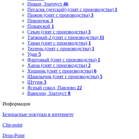
Никон, Златоуст
46
Пегасик (детский) (снят с производства)
1
Пижон (снят с производства)
3
Пикничок
3
Поварской
1
Секач (снят с производства)
3
Таёжный-2 (снят с производства)
11
Таран (снят с производства)
1
Тюлень (снят с производства)
1
Удар
5
Фартовый (снят с производства)
1
Харза (снят с производства)
2
Хищник (снят с производства)
6
Шашлычок (снят с производства)
5
Штурм
3
Ясный сокол, Павлово
22
Вавилон, Златоуст
8
Информация
Безопасные покупки в интернете
Clip-point
Drop-Point