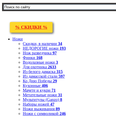
% СКИДКИ %
Ножи
Скидки, в наличии
34
НЕДОРОГИЕ ножи
193
Нож разведчика
97
Финки
168
Водолазные ножи
3
Для охотника
2633
Из белого дамаска
315
Из дамасской стали
597
Ко Дню Победы
29
Кухонные
406
Мачете и кукри
71
Метательные ножи
31
Мультитулы (Ganzo)
8
Наборы ножей
47
Ножи выживания
89
Ножи с символикой
246