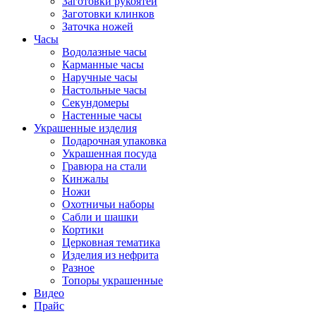
Заготовки рукоятей
Заготовки клинков
Заточка ножей
Часы
Водолазные часы
Карманные часы
Наручные часы
Настольные часы
Секундомеры
Настенные часы
Украшенные изделия
Подарочная упаковка
Украшенная посуда
Гравюра на стали
Кинжалы
Ножи
Охотничьи наборы
Сабли и шашки
Кортики
Церковная тематика
Изделия из нефрита
Разное
Топоры украшенные
Видео
Прайс