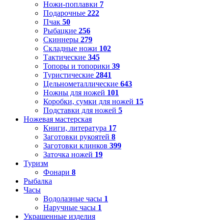
Ножи-поплавки
7
Подарочные
222
Пчак
50
Рыбацкие
256
Скиннеры
279
Складные ножи
102
Тактические
345
Топоры и топорики
39
Туристические
2841
Цельнометаллические
643
Ножны для ножей
101
Коробки, сумки для ножей
15
Подставки для ножей
5
Ножевая мастерская
Книги, литература
17
Заготовки рукоятей
8
Заготовки клинков
399
Заточка ножей
19
Туризм
Фонари
8
Рыбалка
Часы
Водолазные часы
1
Наручные часы
1
Украшенные изделия