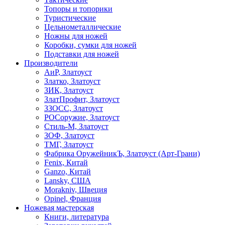
Топоры и топорики
Туристические
Цельнометаллические
Ножны для ножей
Коробки, сумки для ножей
Подставки для ножей
Производители
АиР, Златоуст
Златко, Златоуст
ЗИК, Златоуст
ЗлатПрофит, Златоуст
ЗЗОСС, Златоуст
РОСоружие, Златоуст
Стиль-М, Златоуст
ЗОФ, Златоуст
ТМГ, Златоуст
Фабрика ОружейникЪ, Златоуст (Арт-Грани)
Fenix, Китай
Ganzo, Китай
Lansky, США
Morakniv, Швеция
Opinel, Франция
Ножевая мастерская
Книги, литература