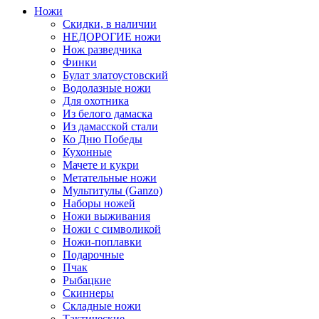
Ножи
Скидки, в наличии
НЕДОРОГИЕ ножи
Нож разведчика
Финки
Булат златоустовский
Водолазные ножи
Для охотника
Из белого дамаска
Из дамасской стали
Ко Дню Победы
Кухонные
Мачете и кукри
Метательные ножи
Мультитулы (Ganzo)
Наборы ножей
Ножи выживания
Ножи с символикой
Ножи-поплавки
Подарочные
Пчак
Рыбацкие
Скиннеры
Складные ножи
Тактические