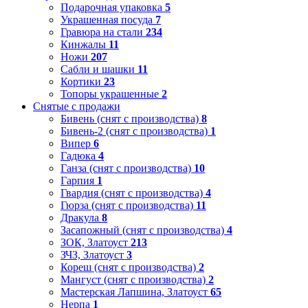
Подарочная упаковка
5
Украшенная посуда
7
Гравюра на стали
234
Кинжалы
11
Ножи
207
Сабли и шашки
11
Кортики
23
Топоры украшенные
2
Снятые с продажи
Бивень (снят с производства)
8
Бивень-2 (снят с производства)
1
Випер
6
Гадюка
4
Ганза (снят с производства)
10
Гарпия
1
Гвардия (снят с производства)
4
Гюрза (снят с производства)
11
Дракула
8
Засапожный (снят с производства)
4
ЗОК, Златоуст
213
ЗЧЗ, Златоуст
3
Кореш (снят с производства)
2
Мангуст (снят с производства)
2
Мастерская Лапшина, Златоуст
65
Нерпа
1