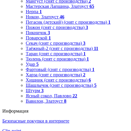
Мангуст (снят с производства)
2
Мастерская Лапшина, Златоуст
65
Нерпа
1
Никон, Златоуст
46
Пегасик (детский) (снят с производства)
1
Пижон (снят с производства)
3
Пикничок
3
Поварской
1
Секач (снят с производства)
3
Таёжный-2 (снят с производства)
11
Таран (снят с производства)
1
Тюлень (снят с производства)
1
Удар
5
Фартовый (снят с производства)
1
Харза (снят с производства)
2
Хищник (снят с производства)
6
Шашлычок (снят с производства)
5
Штурм
3
Ясный сокол, Павлово
22
Вавилон, Златоуст
8
Информация
Безопасные покупки в интернете
Clip-point