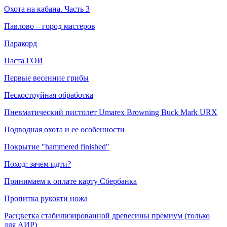
Охота на кабана. Часть 3
Павлово – город мастеров
Паракорд
Паста ГОИ
Первые весенние грибы
Пескоструйная обработка
Пневматический пистолет Umarex Browning Buck Mark URX
Подводная охота и ее особенности
Покрытие "hammered finished"
Поход: зачем идти?
Принимаем к оплате карту Сбербанка
Пропитка рукояти ножа
Расцветка стабилизированной древесины премиум (только
для АИР)