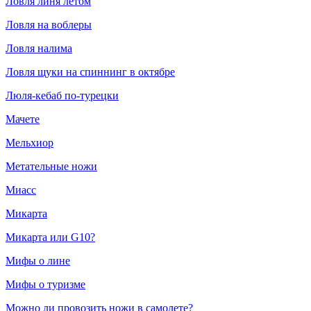
Ловля линя летом
Ловля на воблеры
Ловля налима
Ловля щуки на спиннинг в октябре
Люля-кебаб по-турецки
Мачете
Мельхиор
Метательные ножи
Миасс
Микарта
Микарта или G10?
Мифы о лине
Мифы о туризме
Можно ли провозить ножи в самолете?