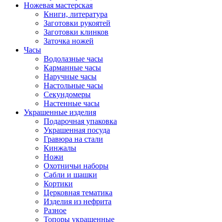
Ножевая мастерская
Книги, литература
Заготовки рукоятей
Заготовки клинков
Заточка ножей
Часы
Водолазные часы
Карманные часы
Наручные часы
Настольные часы
Секундомеры
Настенные часы
Украшенные изделия
Подарочная упаковка
Украшенная посуда
Гравюра на стали
Кинжалы
Ножи
Охотничьи наборы
Сабли и шашки
Кортики
Церковная тематика
Изделия из нефрита
Разное
Топоры украшенные