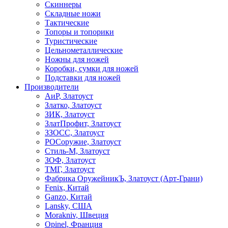
Скиннеры
Складные ножи
Тактические
Топоры и топорики
Туристические
Цельнометаллические
Ножны для ножей
Коробки, сумки для ножей
Подставки для ножей
Производители
АиР, Златоуст
Златко, Златоуст
ЗИК, Златоуст
ЗлатПрофит, Златоуст
ЗЗОСС, Златоуст
РОСоружие, Златоуст
Стиль-М, Златоуст
ЗОФ, Златоуст
ТМГ, Златоуст
Фабрика ОружейникЪ, Златоуст (Арт-Грани)
Fenix, Китай
Ganzo, Китай
Lansky, США
Morakniv, Швеция
Opinel, Франция