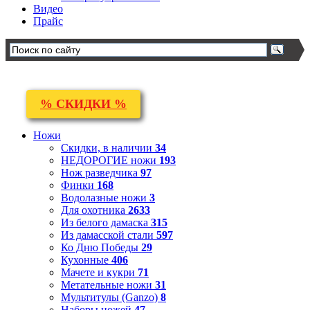
Видео
Прайс
% СКИДКИ %
Ножи
Скидки, в наличии
34
НЕДОРОГИЕ ножи
193
Нож разведчика
97
Финки
168
Водолазные ножи
3
Для охотника
2633
Из белого дамаска
315
Из дамасской стали
597
Ко Дню Победы
29
Кухонные
406
Мачете и кукри
71
Метательные ножи
31
Мультитулы (Ganzo)
8
Наборы ножей
47