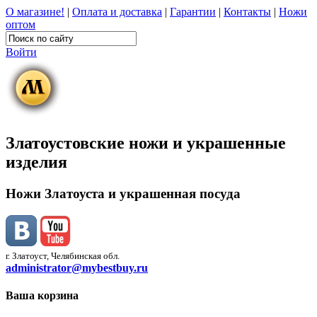
О магазине!
|
Оплата и доставка
|
Гарантии
|
Контакты
|
Ножи
оптом
Войти
Златоустовские ножи и украшенные
изделия
Ножи Златоуста и украшенная посуда
г. Златоуст, Челябинская обл.
administrator@mybestbuy.ru
Ваша корзина