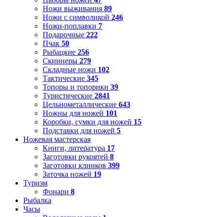
Ножи выживания
89
Ножи с символикой
246
Ножи-поплавки
7
Подарочные
222
Пчак
50
Рыбацкие
256
Скиннеры
279
Складные ножи
102
Тактические
345
Топоры и топорики
39
Туристические
2841
Цельнометаллические
643
Ножны для ножей
101
Коробки, сумки для ножей
15
Подставки для ножей
5
Ножевая мастерская
Книги, литература
17
Заготовки рукоятей
8
Заготовки клинков
399
Заточка ножей
19
Туризм
Фонари
8
Рыбалка
Часы