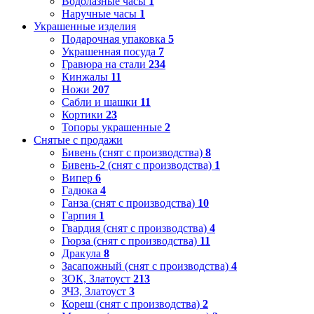
Водолазные часы
1
Наручные часы
1
Украшенные изделия
Подарочная упаковка
5
Украшенная посуда
7
Гравюра на стали
234
Кинжалы
11
Ножи
207
Сабли и шашки
11
Кортики
23
Топоры украшенные
2
Снятые с продажи
Бивень (снят с производства)
8
Бивень-2 (снят с производства)
1
Випер
6
Гадюка
4
Ганза (снят с производства)
10
Гарпия
1
Гвардия (снят с производства)
4
Гюрза (снят с производства)
11
Дракула
8
Засапожный (снят с производства)
4
ЗОК, Златоуст
213
ЗЧЗ, Златоуст
3
Кореш (снят с производства)
2