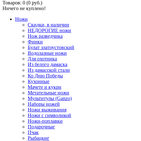
Товаров: 0 (0 руб.)
Ничего не куплено!
Ножи
Скидки, в наличии
НЕДОРОГИЕ ножи
Нож разведчика
Финки
Булат златоустовский
Водолазные ножи
Для охотника
Из белого дамаска
Из дамасской стали
Ко Дню Победы
Кухонные
Мачете и кукри
Метательные ножи
Мультитулы (Ganzo)
Наборы ножей
Ножи выживания
Ножи с символикой
Ножи-поплавки
Подарочные
Пчак
Рыбацкие