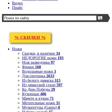
Видео
Прайс
% СКИДКИ %
Ножи
Скидки, в наличии
34
НЕДОРОГИЕ ножи
193
Нож разведчика
97
Финки
168
Водолазные ножи
3
Для охотника
2633
Из белого дамаска
315
Из дамасской стали
597
Ко Дню Победы
29
Кухонные
406
Мачете и кукри
71
Метательные ножи
31
Мультитулы (Ganzo)
8
Наборы ножей
47