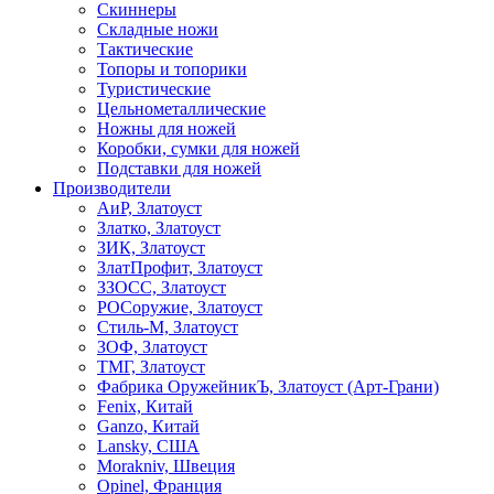
Скиннеры
Складные ножи
Тактические
Топоры и топорики
Туристические
Цельнометаллические
Ножны для ножей
Коробки, сумки для ножей
Подставки для ножей
Производители
АиР, Златоуст
Златко, Златоуст
ЗИК, Златоуст
ЗлатПрофит, Златоуст
ЗЗОСС, Златоуст
РОСоружие, Златоуст
Стиль-М, Златоуст
ЗОФ, Златоуст
ТМГ, Златоуст
Фабрика ОружейникЪ, Златоуст (Арт-Грани)
Fenix, Китай
Ganzo, Китай
Lansky, США
Morakniv, Швеция
Opinel, Франция