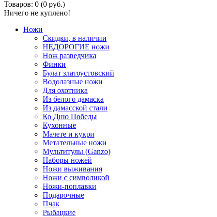
Товаров: 0 (0 руб.)
Ничего не куплено!
Ножи
Скидки, в наличии
НЕДОРОГИЕ ножи
Нож разведчика
Финки
Булат златоустовский
Водолазные ножи
Для охотника
Из белого дамаска
Из дамасской стали
Ко Дню Победы
Кухонные
Мачете и кукри
Метательные ножи
Мультитулы (Ganzo)
Наборы ножей
Ножи выживания
Ножи с символикой
Ножи-поплавки
Подарочные
Пчак
Рыбацкие