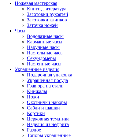
Ножевая мастерская
Книги, литература
Заготовки рукоятей
Заготовки клинков
Заточка ножей
Часы
Водолазные часы
Карманные часы
Наручные часы
Настольные часы
Секундомеры
Настенные часы
Украшенные изделия
Подарочная упаковка
Украшенная посуда
Гравюра на стали
Кинжалы
Ножи
Охотничьи наборы
Сабли и шашки
Кортики
Церковная тематика
Изделия из нефрита
Разное
Топоры украшенные