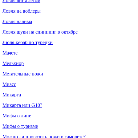
Ловля линя летом
Ловля на воблеры
Ловля налима
Ловля щуки на спиннинг в октябре
Люля-кебаб по-турецки
Мачете
Мельхиор
Метательные ножи
Миасс
Микарта
Микарта или G10?
Мифы о лине
Мифы о туризме
Можно ли провозить ножи в самолете?