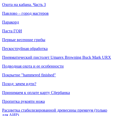
Охота на кабана. Часть 3
Павлово – город мастеров
Паракорд
Паста ГОИ
Первые весенние грибы
Пескоструйная обработка
Пневматический пистолет Umarex Browning Buck Mark URX
Подводная охота и ее особенности
Покрытие "hammered finished"
Поход: зачем идти?
Принимаем к оплате карту Сбербанка
Пропитка рукояти ножа
Расцветка стабилизированной древесины премиум (только
для АИР)