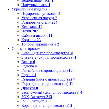
Водолазные часы
1
Наручные часы
1
Украшенные изделия
Подарочная упаковка
5
Украшенная посуда
7
Гравюра на стали
234
Кинжалы
11
Ножи
207
Сабли и шашки
11
Кортики
23
Топоры украшенные
2
Снятые с продажи
Бивень (снят с производства)
8
Бивень-2 (снят с производства)
1
Випер
6
Гадюка
4
Ганза (снят с производства)
10
Гарпия
1
Гвардия (снят с производства)
4
Гюрза (снят с производства)
11
Дракула
8
Засапожный (снят с производства)
4
ЗОК, Златоуст
213
ЗЧЗ, Златоуст
3
Кореш (снят с производства)
2