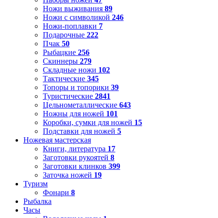
Ножи выживания
89
Ножи с символикой
246
Ножи-поплавки
7
Подарочные
222
Пчак
50
Рыбацкие
256
Скиннеры
279
Складные ножи
102
Тактические
345
Топоры и топорики
39
Туристические
2841
Цельнометаллические
643
Ножны для ножей
101
Коробки, сумки для ножей
15
Подставки для ножей
5
Ножевая мастерская
Книги, литература
17
Заготовки рукоятей
8
Заготовки клинков
399
Заточка ножей
19
Туризм
Фонари
8
Рыбалка
Часы