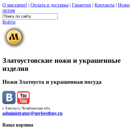
О магазине!
|
Оплата и доставка
|
Гарантии
|
Контакты
|
Ножи
оптом
Войти
Златоустовские ножи и украшенные
изделия
Ножи Златоуста и украшенная посуда
г. Златоуст, Челябинская обл.
administrator@mybestbuy.ru
Ваша корзина