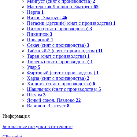
Мангуст (снят с производства)
2
Мастерская Лапшина, Златоуст
65
Нерпа
1
Никон, Златоуст
46
Пегасик (детский) (снят с производства)
1
Пижон (снят с производства)
3
Пикничок
3
Поварской
1
Секач (снят с производства)
3
Таёжный-2 (снят с производства)
11
Таран (снят с производства)
1
Тюлень (снят с производства)
1
Удар
5
Фартовый (снят с производства)
1
Харза (снят с производства)
2
Хищник (снят с производства)
6
Шашлычок (снят с производства)
5
Штурм
3
Ясный сокол, Павлово
22
Вавилон, Златоуст
8
Информация
Безопасные покупки в интернете
Clip-point