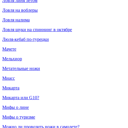
Ловля линя летом
Ловля на воблеры
Ловля налима
Ловля щуки на спиннинг в октябре
Люля-кебаб по-турецки
Мачете
Мельхиор
Метательные ножи
Миасс
Микарта
Микарта или G10?
Мифы о лине
Мифы о туризме
Можно ли провозить ножи в самолете?