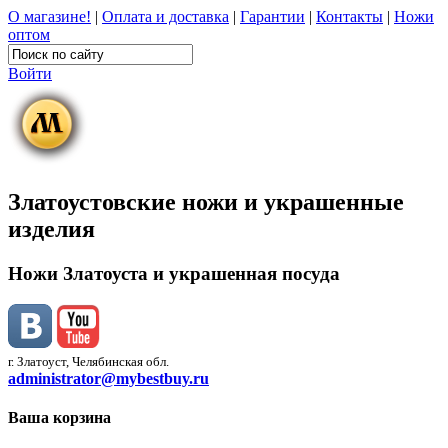
О магазине!
|
Оплата и доставка
|
Гарантии
|
Контакты
|
Ножи
оптом
Войти
Златоустовские ножи и украшенные
изделия
Ножи Златоуста и украшенная посуда
г. Златоуст, Челябинская обл.
administrator@mybestbuy.ru
Ваша корзина