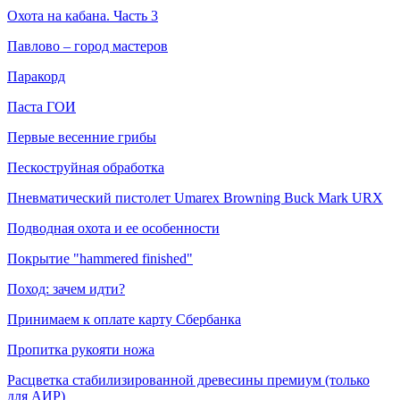
Охота на кабана. Часть 3
Павлово – город мастеров
Паракорд
Паста ГОИ
Первые весенние грибы
Пескоструйная обработка
Пневматический пистолет Umarex Browning Buck Mark URX
Подводная охота и ее особенности
Покрытие "hammered finished"
Поход: зачем идти?
Принимаем к оплате карту Сбербанка
Пропитка рукояти ножа
Расцветка стабилизированной древесины премиум (только
для АИР)