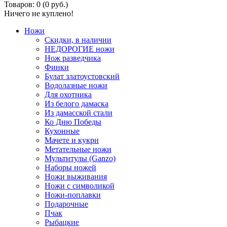
Товаров: 0 (0 руб.)
Ничего не куплено!
Ножи
Скидки, в наличии
НЕДОРОГИЕ ножи
Нож разведчика
Финки
Булат златоустовский
Водолазные ножи
Для охотника
Из белого дамаска
Из дамасской стали
Ко Дню Победы
Кухонные
Мачете и кукри
Метательные ножи
Мультитулы (Ganzo)
Наборы ножей
Ножи выживания
Ножи с символикой
Ножи-поплавки
Подарочные
Пчак
Рыбацкие