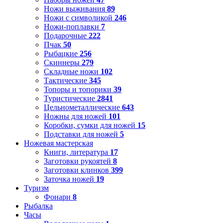
Ножи выживания
89
Ножи с символикой
246
Ножи-поплавки
7
Подарочные
222
Пчак
50
Рыбацкие
256
Скиннеры
279
Складные ножи
102
Тактические
345
Топоры и топорики
39
Туристические
2841
Цельнометаллические
643
Ножны для ножей
101
Коробки, сумки для ножей
15
Подставки для ножей
5
Ножевая мастерская
Книги, литература
17
Заготовки рукоятей
8
Заготовки клинков
399
Заточка ножей
19
Туризм
Фонари
8
Рыбалка
Часы