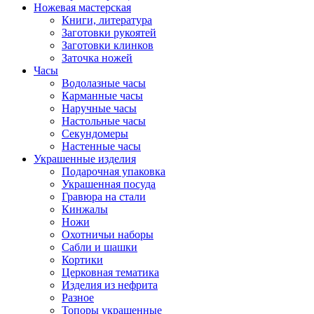
Ножевая мастерская
Книги, литература
Заготовки рукоятей
Заготовки клинков
Заточка ножей
Часы
Водолазные часы
Карманные часы
Наручные часы
Настольные часы
Секундомеры
Настенные часы
Украшенные изделия
Подарочная упаковка
Украшенная посуда
Гравюра на стали
Кинжалы
Ножи
Охотничьи наборы
Сабли и шашки
Кортики
Церковная тематика
Изделия из нефрита
Разное
Топоры украшенные