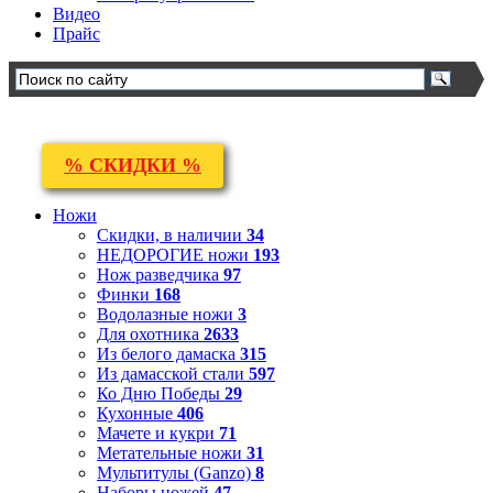
Видео
Прайс
% СКИДКИ %
Ножи
Скидки, в наличии
34
НЕДОРОГИЕ ножи
193
Нож разведчика
97
Финки
168
Водолазные ножи
3
Для охотника
2633
Из белого дамаска
315
Из дамасской стали
597
Ко Дню Победы
29
Кухонные
406
Мачете и кукри
71
Метательные ножи
31
Мультитулы (Ganzo)
8
Наборы ножей
47