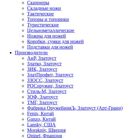
Скиннеры
Складные ножи
Тактические
Топоры и топорики
Туристические
Цельнометаллические
Ножны для ножей
Коробки, сумки для ножей
Подставки для ножей
Производители
АиР, Златоуст
Златко, Златоуст
ЗИК, Златоуст
ЗлатПрофит, Златоуст
ЗЗОСС, Златоуст
РОСоружие, Златоуст
Стиль-М, Златоуст
ЗОФ, Златоуст
ТМГ, Златоуст
Фабрика ОружейникЪ, Златоуст (Арт-Грани)
Fenix, Китай
Ganzo, Китай
Lansky, США
Morakniv, Швеция
Opinel, Франция