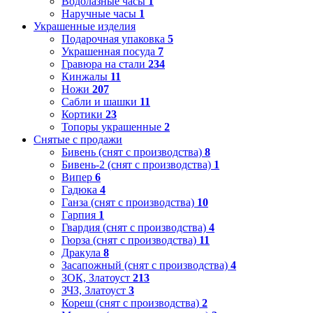
Водолазные часы
1
Наручные часы
1
Украшенные изделия
Подарочная упаковка
5
Украшенная посуда
7
Гравюра на стали
234
Кинжалы
11
Ножи
207
Сабли и шашки
11
Кортики
23
Топоры украшенные
2
Снятые с продажи
Бивень (снят с производства)
8
Бивень-2 (снят с производства)
1
Випер
6
Гадюка
4
Ганза (снят с производства)
10
Гарпия
1
Гвардия (снят с производства)
4
Гюрза (снят с производства)
11
Дракула
8
Засапожный (снят с производства)
4
ЗОК, Златоуст
213
ЗЧЗ, Златоуст
3
Кореш (снят с производства)
2