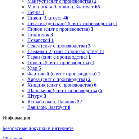
Мангуст (снят с производства)
2
Мастерская Лапшина, Златоуст
65
Нерпа
1
Никон, Златоуст
46
Пегасик (детский) (снят с производства)
1
Пижон (снят с производства)
3
Пикничок
3
Поварской
1
Секач (снят с производства)
3
Таёжный-2 (снят с производства)
11
Таран (снят с производства)
1
Тюлень (снят с производства)
1
Удар
5
Фартовый (снят с производства)
1
Харза (снят с производства)
2
Хищник (снят с производства)
6
Шашлычок (снят с производства)
5
Штурм
3
Ясный сокол, Павлово
22
Вавилон, Златоуст
8
Информация
Безопасные покупки в интернете
Clip-point