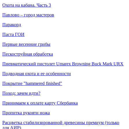
Охота на кабана. Часть 3
Павлово – город мастеров
Паракорд
Паста ГОИ
Первые весенние грибы
Пескоструйная обработка
Пневматический пистолет Umarex Browning Buck Mark URX
Подводная охота и ее особенности
Покрытие "hammered finished"
Поход: зачем идти?
Принимаем к оплате карту Сбербанка
Пропитка рукояти ножа
Расцветка стабилизированной древесины премиум (только
для АИР)