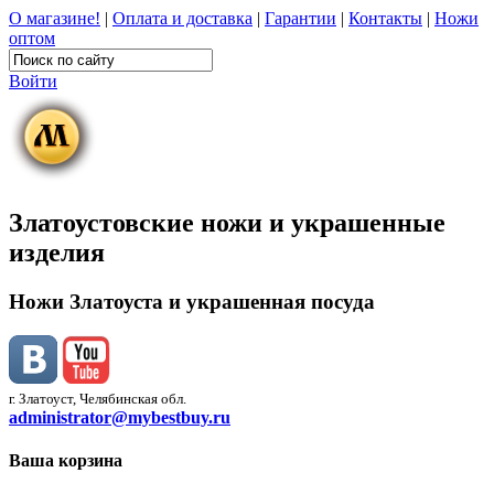
О магазине!
|
Оплата и доставка
|
Гарантии
|
Контакты
|
Ножи
оптом
Войти
Златоустовские ножи и украшенные
изделия
Ножи Златоуста и украшенная посуда
г. Златоуст, Челябинская обл.
administrator@mybestbuy.ru
Ваша корзина