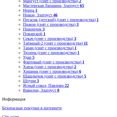
Мангуст (снят с производства)
2
Мастерская Лапшина, Златоуст
65
Нерпа
1
Никон, Златоуст
46
Пегасик (детский) (снят с производства)
1
Пижон (снят с производства)
3
Пикничок
3
Поварской
1
Секач (снят с производства)
3
Таёжный-2 (снят с производства)
11
Таран (снят с производства)
1
Тюлень (снят с производства)
1
Удар
5
Фартовый (снят с производства)
1
Харза (снят с производства)
2
Хищник (снят с производства)
6
Шашлычок (снят с производства)
5
Штурм
3
Ясный сокол, Павлово
22
Вавилон, Златоуст
8
Информация
Безопасные покупки в интернете
Clip-point