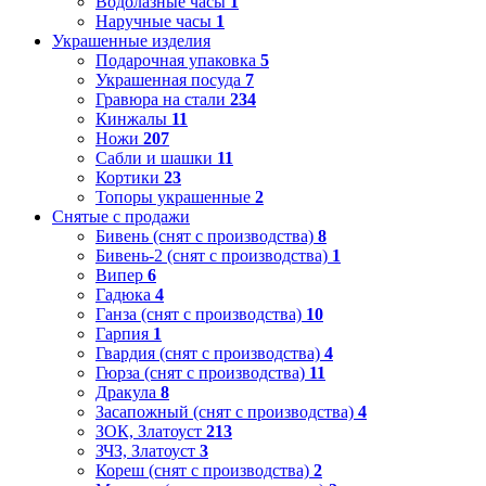
Водолазные часы
1
Наручные часы
1
Украшенные изделия
Подарочная упаковка
5
Украшенная посуда
7
Гравюра на стали
234
Кинжалы
11
Ножи
207
Сабли и шашки
11
Кортики
23
Топоры украшенные
2
Снятые с продажи
Бивень (снят с производства)
8
Бивень-2 (снят с производства)
1
Випер
6
Гадюка
4
Ганза (снят с производства)
10
Гарпия
1
Гвардия (снят с производства)
4
Гюрза (снят с производства)
11
Дракула
8
Засапожный (снят с производства)
4
ЗОК, Златоуст
213
ЗЧЗ, Златоуст
3
Кореш (снят с производства)
2