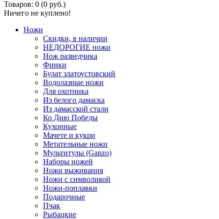
Товаров: 0 (0 руб.)
Ничего не куплено!
Ножи
Скидки, в наличии
НЕДОРОГИЕ ножи
Нож разведчика
Финки
Булат златоустовский
Водолазные ножи
Для охотника
Из белого дамаска
Из дамасской стали
Ко Дню Победы
Кухонные
Мачете и кукри
Метательные ножи
Мультитулы (Ganzo)
Наборы ножей
Ножи выживания
Ножи с символикой
Ножи-поплавки
Подарочные
Пчак
Рыбацкие