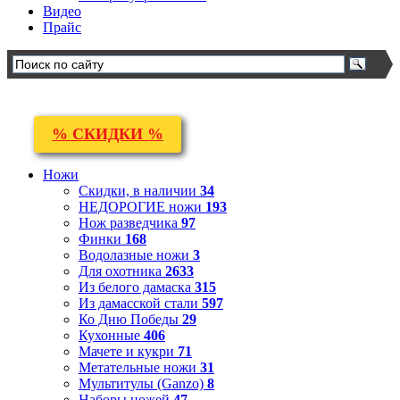
Видео
Прайс
% СКИДКИ %
Ножи
Скидки, в наличии
34
НЕДОРОГИЕ ножи
193
Нож разведчика
97
Финки
168
Водолазные ножи
3
Для охотника
2633
Из белого дамаска
315
Из дамасской стали
597
Ко Дню Победы
29
Кухонные
406
Мачете и кукри
71
Метательные ножи
31
Мультитулы (Ganzo)
8
Наборы ножей
47