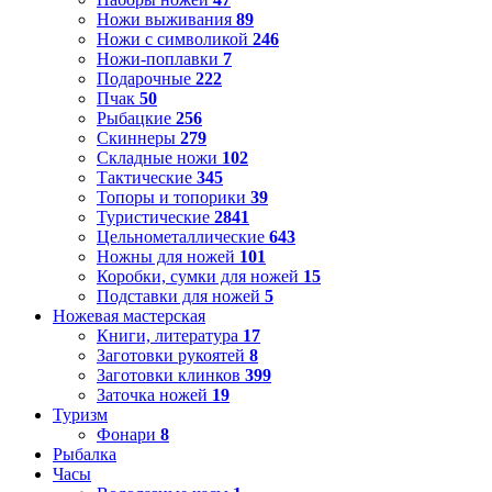
Ножи выживания
89
Ножи с символикой
246
Ножи-поплавки
7
Подарочные
222
Пчак
50
Рыбацкие
256
Скиннеры
279
Складные ножи
102
Тактические
345
Топоры и топорики
39
Туристические
2841
Цельнометаллические
643
Ножны для ножей
101
Коробки, сумки для ножей
15
Подставки для ножей
5
Ножевая мастерская
Книги, литература
17
Заготовки рукоятей
8
Заготовки клинков
399
Заточка ножей
19
Туризм
Фонари
8
Рыбалка
Часы