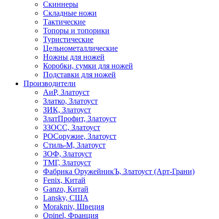
Скиннеры
Складные ножи
Тактические
Топоры и топорики
Туристические
Цельнометаллические
Ножны для ножей
Коробки, сумки для ножей
Подставки для ножей
Производители
АиР, Златоуст
Златко, Златоуст
ЗИК, Златоуст
ЗлатПрофит, Златоуст
ЗЗОСС, Златоуст
РОСоружие, Златоуст
Стиль-М, Златоуст
ЗОФ, Златоуст
ТМГ, Златоуст
Фабрика ОружейникЪ, Златоуст (Арт-Грани)
Fenix, Китай
Ganzo, Китай
Lansky, США
Morakniv, Швеция
Opinel, Франция