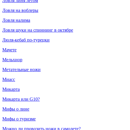
Ловля линя летом
Ловля на воблеры
Ловля налима
Ловля щуки на спиннинг в октябре
Люля-кебаб по-турецки
Мачете
Мельхиор
Метательные ножи
Миасс
Микарта
Микарта или G10?
Мифы о лине
Мифы о туризме
Можно ли провозить ножи в самолете?