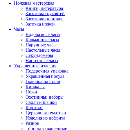
Ножевая мастерская
Книги, литература
Заготовки рукоятей
Заготовки клинков
Заточка ножей
Часы
Водолазные часы
Карманные часы
Наручные часы
Настольные часы
Секундомеры
Настенные часы
Украшенные изделия
Подарочная упаковка
Украшенная посуда
Гравюра на стали
Кинжалы
Ножи
Охотничьи наборы
Сабли и шашки
Кортики
Церковная тематика
Изделия из нефрита
Разное
Топоры украшенные